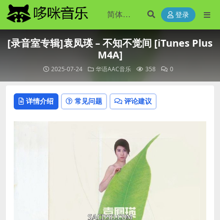
登录
[录音室专辑]袁凤瑛 – 不知不觉间 [iTunes Plus
M4A]
2025-07-24
华语AAC音乐
358
0
详情介绍
常见问题
评论建议