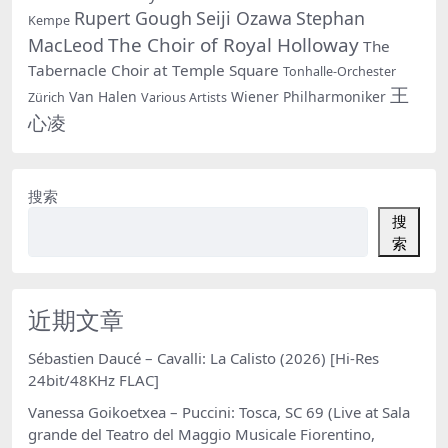
Rupert Gough
Seiji Ozawa
Stephan
Kempe
The Choir of Royal Holloway
MacLeod
The
Tabernacle Choir at Temple Square
Tonhalle-Orchester
王
Van Halen
Wiener Philharmoniker
Zürich
Various Artists
心凌
搜索
搜
索
近期文章
Sébastien Daucé – Cavalli: La Calisto (2026) [Hi-Res
24bit/48KHz FLAC]
Vanessa Goikoetxea – Puccini: Tosca, SC 69 (Live at Sala
grande del Teatro del Maggio Musicale Fiorentino,