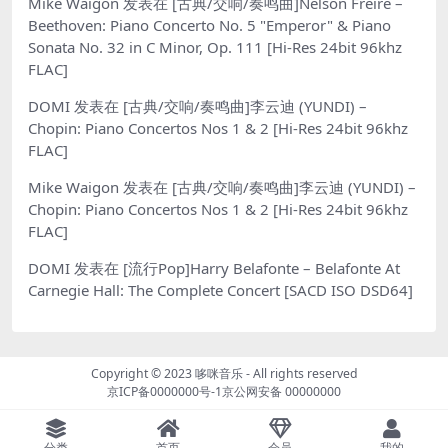
Mike Waigon
发表在
[古典/交响/奏鸣曲]Nelson Freire –
Beethoven: Piano Concerto No. 5 "Emperor" & Piano
Sonata No. 32 in C Minor, Op. 111 [Hi-Res 24bit 96khz
FLAC]
DOMI
发表在
[古典/交响/奏鸣曲]李云迪 (YUNDI) –
Chopin: Piano Concertos Nos 1 & 2 [Hi-Res 24bit 96khz
FLAC]
Mike Waigon
发表在
[古典/交响/奏鸣曲]李云迪 (YUNDI) –
Chopin: Piano Concertos Nos 1 & 2 [Hi-Res 24bit 96khz
FLAC]
DOMI
发表在
[流行Pop]Harry Belafonte – Belafonte At
Carnegie Hall: The Complete Concert [SACD ISO DSD64]
Copyright © 2023
哆咪音乐
- All rights reserved
京ICP备0000000号-1
京公网安备 00000000
分类
首页
会员
我的