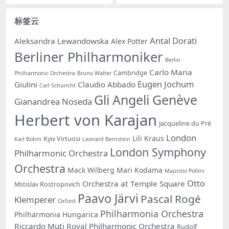
标签云
Antal Dorati
Aleksandra Lewandowska
Alex Potter
Berliner Philharmoniker
Berlin
Carlo Maria
Cambridge
Philharmonic Orchestra
Bruno Walter
Eugen Jochum
Giulini
Claudio Abbado
Carl Schuricht
Gli Angeli Genève
Gianandrea Noseda
Herbert von Karajan
Jacqueline du Pré
London
Lili Kraus
Kyiv Virtuosi
Karl Bohm
Leonard Bernstein
London Symphony
Philharmonic Orchestra
Orchestra
Mack Wilberg
Mari Kodama
Maurizio Pollini
Otto
Orchestra at Temple Square
Mstislav Rostropovich
Paavo Järvi
Pascal Rogé
Klemperer
Oxford
Philharmonia Orchestra
Philharmonia Hungarica
Riccardo Muti
Royal Philharmonic Orchestra
Rudolf