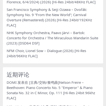
Florence, 6/4/2024) (2026) [Hi-Res 24bit/48KHz FLAC]
San Francisco Symphony & Seiji Ozawa – Dvořák:
Symphony No. 9 “From the New World”; Carnival
Overture (Remastered) (2026) [Hi-Res 24bit/192KHz
FLAC]
NHK Symphony Orchestra, Paavo Järvi – Bartok:
Concerto for Orchestra / The Miraculous Mandarin Suite
(2023) [DSD64 DSF]
NFM Choir, Lionel Sow – Dialogue (2026) [Hi-Res
24bit/96KHz FLAC]
近期评论
DOMI
发表在
[古典/交响/奏鸣曲]Nelson Freire –
Beethoven: Piano Concerto No. 5 "Emperor" & Piano
Sonata No. 32 in C Minor, Op. 111 [Hi-Res 24bit 96khz
FLAC]