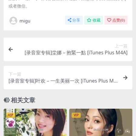
或者微信。
migu
分享
收藏
点赞(
0
)
上一篇
[录音室专辑]坣娜 – 抱緊一點 [iTunes Plus M4A]
下一篇
[录音室专辑]叶欢 – 一生美丽一次 [iTunes Plus M4
A]
相关文章
VIP
VIP