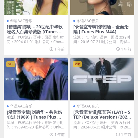
华语AAC音乐
华语AAC音乐
[精选集]陈明 – 20世纪中华歌
[录音室专辑]张韶涵 – 全面沦
坛名人百集珍藏版 [iTunes Pl
陷 [iTunes Plus M4A]
us M4A]
流派：POP流行 语种：国语 发行时
流派：POP流行 语种：国语 发行时
间：2004-01-01 唱片公司：Chin...
间：2016-07-21 唱片公司：海蝶音
乐...
1 年前
1 年前
VIP
VIP
华语AAC音乐
华语AAC音乐
[录音室专辑]刘德华 – 共你伤
[录音室专辑]张艺兴 (LAY) – S
心过 (1989) [iTunes Plus M4
TEP (Deluxe Version) (2024)
A]
[iTunes Plus M4A]
流派：POP流行 语种：粤语 发行时
流派：POP流行 语种：英语 发行时
间：1989-05-23 唱片公司：Univ...
间：2024-06-25 唱片公司：℗ 20...
1 年前
1 年前