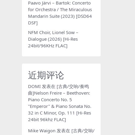
Paavo Järvi – Bartok: Concerto
for Orchestra / The Miraculous
Mandarin Suite (2023) [DSD64
DSF]
NFM Choir, Lionel Sow –
Dialogue (2026) [Hi-Res
24bit/96KHz FLAC]
近期评论
DOMI
发表在
[古典/交响/奏鸣
曲]Nelson Freire – Beethoven:
Piano Concerto No. 5
"Emperor" & Piano Sonata No.
32 in C Minor, Op. 111 [Hi-Res
24bit 96khz FLAC]
Mike Waigon
发表在
[古典/交响/