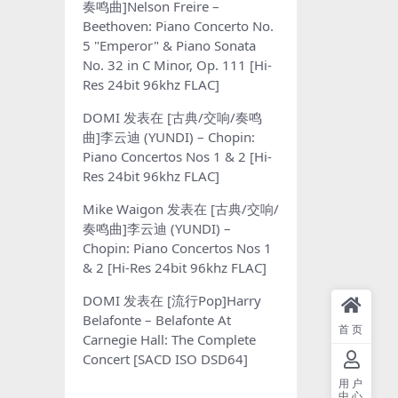
奏鸣曲]Nelson Freire –
Beethoven: Piano Concerto No.
5 "Emperor" & Piano Sonata
No. 32 in C Minor, Op. 111 [Hi-
Res 24bit 96khz FLAC]
DOMI
发表在
[古典/交响/奏鸣
曲]李云迪 (YUNDI) – Chopin:
Piano Concertos Nos 1 & 2 [Hi-
Res 24bit 96khz FLAC]
Mike Waigon
发表在
[古典/交响/
奏鸣曲]李云迪 (YUNDI) –
Chopin: Piano Concertos Nos 1
& 2 [Hi-Res 24bit 96khz FLAC]
DOMI
发表在
[流行Pop]Harry
Belafonte – Belafonte At
首页
Carnegie Hall: The Complete
Concert [SACD ISO DSD64]
用户
中心