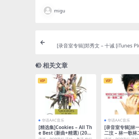
migu
[录音室专辑]郑秀文 – 十诫 [iTunes Plu
相关文章
VIP
VIP
华语AAC音乐
华语AAC音乐
[精选集]Cookies – All Th
[录音室专辑]林一
e Best (新曲+精選) (200
二汶 – 林一歌林二
3) [iTunes Plus M4A]
nes Plus M4A]