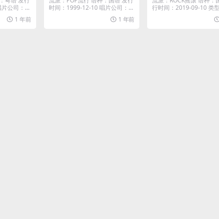
：粤语 发行
流派：POP流行 语种：国语 发行
流派：ROCK摇滚 语种：
 唱片公司：E
时间：1999-12-10 唱片公司：金
行时间：2019-09-10 
牌大风...
室专辑...
1 年前
1 年前