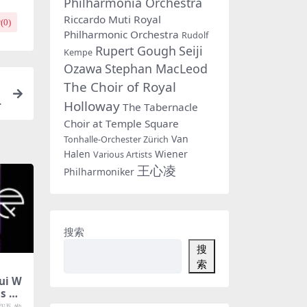
Philharmonia Orchestra
Riccardo Muti
Royal
(
0
)
Philharmonic Orchestra
Rudolf
Rupert Gough
Seiji
Kempe
Ozawa
Stephan MacLeod
The Choir of Royal
E
Holloway
The Tabernacle
Choir at Temple Square
Van
Tonhalle-Orchester Zürich
Halen
Wiener
Various Artists
王心凌
Philharmoniker
搜索
搜
索
i W
us M4