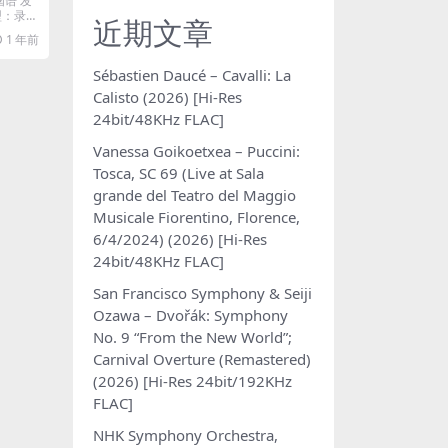
国语 发
类型：录音
近期文章
1 年前
Sébastien Daucé – Cavalli: La
Calisto (2026) [Hi-Res
24bit/48KHz FLAC]
Vanessa Goikoetxea – Puccini:
Tosca, SC 69 (Live at Sala
grande del Teatro del Maggio
Musicale Fiorentino, Florence,
6/4/2024) (2026) [Hi-Res
24bit/48KHz FLAC]
San Francisco Symphony & Seiji
Ozawa – Dvořák: Symphony
No. 9 “From the New World”;
Carnival Overture (Remastered)
(2026) [Hi-Res 24bit/192KHz
FLAC]
NHK Symphony Orchestra,