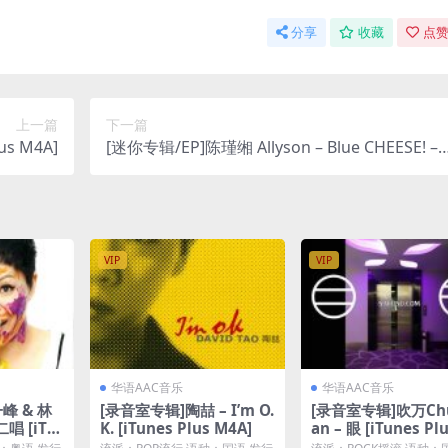
分享
收藏
点赞
上一篇
下一篇
s M4A]
[迷你专辑/EP]陈瑾缃 Allyson – Blue CHEESE! – 
P [iTunes Plus M4A]
VIP
VIP
华语AAC音乐
华语AAC音乐
峰 & 林
[录音室专辑]陶喆 – I’m O.
[录音室专辑]吹万Chu
唱 [iTu
K. [iTunes Plus M4A]
an – 眼 [iTunes Pl
A]