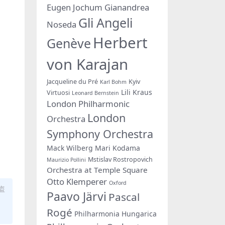
Eugen Jochum
Gianandrea
Gli Angeli
Noseda
Herbert
Genève
von Karajan
Jacqueline du Pré
Kyiv
Karl Bohm
Lili Kraus
Virtuosi
Leonard Bernstein
London Philharmonic
London
Orchestra
Symphony Orchestra
Mack Wilberg
Mari Kodama
Mstislav Rostropovich
Maurizio Pollini
Orchestra at Temple Square
Otto Klemperer
Oxford
盗
Paavo Järvi
Pascal
Rogé
Philharmonia Hungarica