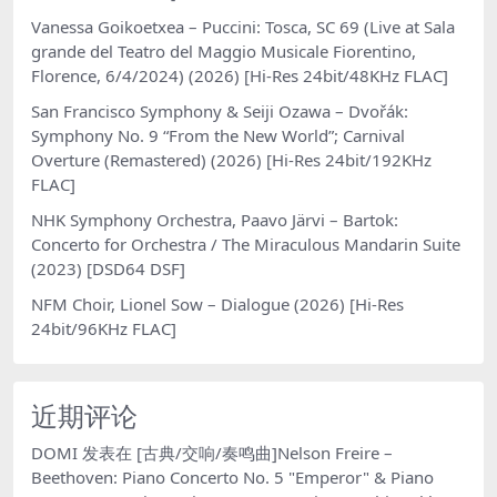
Vanessa Goikoetxea – Puccini: Tosca, SC 69 (Live at Sala
grande del Teatro del Maggio Musicale Fiorentino,
Florence, 6/4/2024) (2026) [Hi-Res 24bit/48KHz FLAC]
San Francisco Symphony & Seiji Ozawa – Dvořák:
Symphony No. 9 “From the New World”; Carnival
Overture (Remastered) (2026) [Hi-Res 24bit/192KHz
FLAC]
NHK Symphony Orchestra, Paavo Järvi – Bartok:
Concerto for Orchestra / The Miraculous Mandarin Suite
(2023) [DSD64 DSF]
NFM Choir, Lionel Sow – Dialogue (2026) [Hi-Res
24bit/96KHz FLAC]
近期评论
DOMI
发表在
[古典/交响/奏鸣曲]Nelson Freire –
Beethoven: Piano Concerto No. 5 "Emperor" & Piano