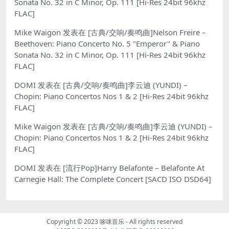
Sonata No. 32 in C Minor, Op. 111 [Hi-Res 24bit 96khz
FLAC]
Mike Waigon
发表在
[古典/交响/奏鸣曲]Nelson Freire –
Beethoven: Piano Concerto No. 5 "Emperor" & Piano
Sonata No. 32 in C Minor, Op. 111 [Hi-Res 24bit 96khz
FLAC]
DOMI
发表在
[古典/交响/奏鸣曲]李云迪 (YUNDI) –
Chopin: Piano Concertos Nos 1 & 2 [Hi-Res 24bit 96khz
FLAC]
Mike Waigon
发表在
[古典/交响/奏鸣曲]李云迪 (YUNDI) –
Chopin: Piano Concertos Nos 1 & 2 [Hi-Res 24bit 96khz
FLAC]
DOMI
发表在
[流行Pop]Harry Belafonte – Belafonte At
Carnegie Hall: The Complete Concert [SACD ISO DSD64]
Copyright © 2023
哆咪音乐
- All rights reserved