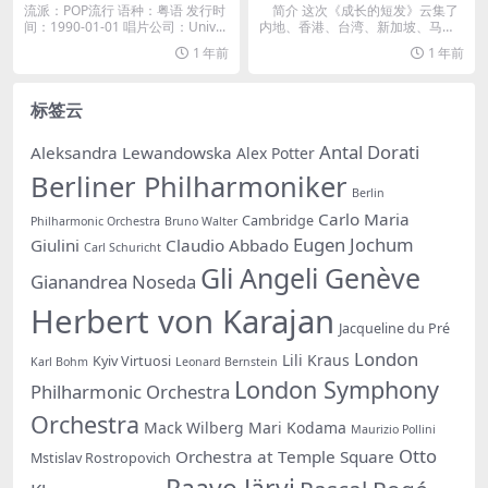
Night (1990) [iTunes Plus M
C]
流派：POP流行 语种：粤语 发行时
简介 这次《成长的短发》云集了
4A]
间：1990-01-01 唱片公司：Univ...
内地、香港、台湾、新加坡、马来
西亚等各地的顶级音...
1 年前
1 年前
标签云
Antal Dorati
Aleksandra Lewandowska
Alex Potter
Berliner Philharmoniker
Berlin
Carlo Maria
Cambridge
Philharmonic Orchestra
Bruno Walter
Eugen Jochum
Giulini
Claudio Abbado
Carl Schuricht
Gli Angeli Genève
Gianandrea Noseda
Herbert von Karajan
Jacqueline du Pré
London
Lili Kraus
Kyiv Virtuosi
Karl Bohm
Leonard Bernstein
London Symphony
Philharmonic Orchestra
Orchestra
Mack Wilberg
Mari Kodama
Maurizio Pollini
Otto
Orchestra at Temple Square
Mstislav Rostropovich
Paavo Järvi