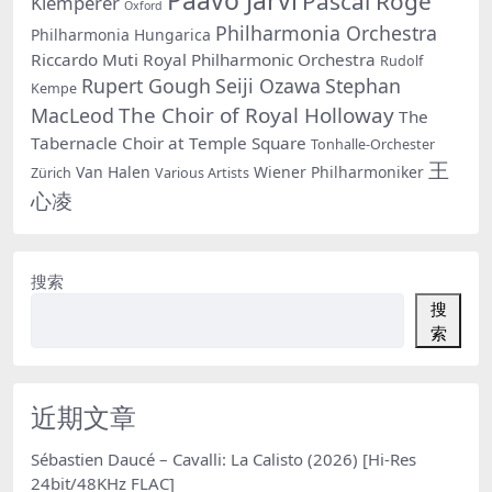
Pascal Rogé
Klemperer
Oxford
Philharmonia Orchestra
Philharmonia Hungarica
Riccardo Muti
Royal Philharmonic Orchestra
Rudolf
Rupert Gough
Seiji Ozawa
Stephan
Kempe
The Choir of Royal Holloway
MacLeod
The
Tabernacle Choir at Temple Square
Tonhalle-Orchester
王
Van Halen
Wiener Philharmoniker
Zürich
Various Artists
心凌
搜索
搜
索
近期文章
Sébastien Daucé – Cavalli: La Calisto (2026) [Hi-Res
24bit/48KHz FLAC]