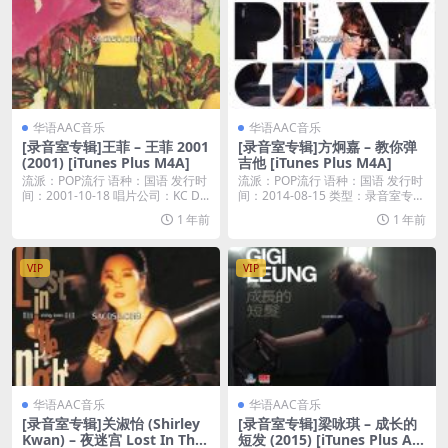
华语AAC音乐
华语AAC音乐
[录音室专辑]王菲 – 王菲 2001
[录音室专辑]方炯嘉 – 教你弹
(2001) [iTunes Plus M4A]
吉他 [iTunes Plus M4A]
流派：POP流行 语种：国语 发行时
流派：POP流行 语种：国语 发行时
间：2001-10-18 唱片公司：KC D...
间：2014-08-15 类型：录音室专辑
...
1 年前
1 年前
VIP
VIP
华语AAC音乐
华语AAC音乐
[录音室专辑]关淑怡 (Shirley
[录音室专辑]梁咏琪 – 成长的
Kwan) – 夜迷宫 Lost In The
短发 (2015) [iTunes Plus AA