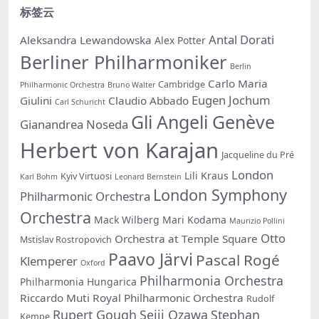
标签云
Antal Dorati
Aleksandra Lewandowska
Alex Potter
Berliner Philharmoniker
Berlin
Carlo Maria
Cambridge
Philharmonic Orchestra
Bruno Walter
Eugen Jochum
Giulini
Claudio Abbado
Carl Schuricht
Gli Angeli Genève
Gianandrea Noseda
Herbert von Karajan
Jacqueline du Pré
London
Lili Kraus
Kyiv Virtuosi
Karl Bohm
Leonard Bernstein
London Symphony
Philharmonic Orchestra
Orchestra
Mack Wilberg
Mari Kodama
Maurizio Pollini
Otto
Orchestra at Temple Square
Mstislav Rostropovich
Paavo Järvi
Pascal Rogé
Klemperer
Oxford
Philharmonia Orchestra
Philharmonia Hungarica
Riccardo Muti
Royal Philharmonic Orchestra
Rudolf
Rupert Gough
Seiji Ozawa
Stephan
Kempe