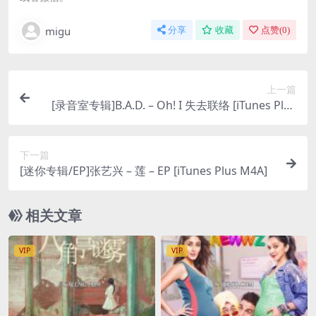
migu
分享
收藏
点赞(
0
)
上一篇
[录音室专辑]B.A.D. – Oh! I 失去联络 [iTunes Plus
M4A]
下一篇
[迷你专辑/EP]张艺兴 – 莲 – EP [iTunes Plus M4A]
相关文章
VIP
VIP