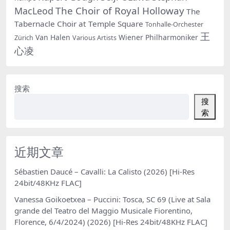
The Choir of Royal Holloway
MacLeod
The
Tabernacle Choir at Temple Square
Tonhalle-Orchester
王
Van Halen
Wiener Philharmoniker
Zürich
Various Artists
心凌
搜索
搜
索
近期文章
Sébastien Daucé – Cavalli: La Calisto (2026) [Hi-Res
24bit/48KHz FLAC]
Vanessa Goikoetxea – Puccini: Tosca, SC 69 (Live at Sala
grande del Teatro del Maggio Musicale Fiorentino,
Florence, 6/4/2024) (2026) [Hi-Res 24bit/48KHz FLAC]