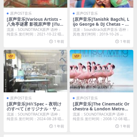
原声OST音乐
原声OST音乐
[原声音乐]Various Artists –
[原声音乐]Tanishk Bagchi, L
八角亭谜雾 影视原声带 [iTun
ijo George & DJ Chetas – G
es Plus M4A]
ood Newwz (Original Moti
流派：SOUNDTRACK原声 语种：
流派：Soundtrack原声音乐 语种：
ons Pictures Soundtrack) [i
纯音乐 发行时间：2021-10-22 唱...
其他 发行时间：2019-10-26 ...
Tunes Match M4A]
1 年前
1 年前
VIP
VIP
原声OST音乐
原声OST音乐
[原声音乐]Hi\’Spec – 夜明け
[原声音乐]The Cinematic Or
のすべて (オリジナル・サウ
chestra & London Metropo
ンドトラック) (2024) [iTunes
litan Orchestra – The Crims
流派：SOUNDTRACK原声 语种：
流派：SOUNDTRACK原声 语种：
Plus M4A]
on Wing: Mystery of the Fl
纯音乐 发行时间：2024-08-28 唱...
纯音乐 发行时间：2008-12-08 唱...
amingos (Original Soundtr
1 年前
1 年前
ack) [iTunes Plus M4A]