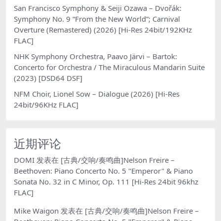
San Francisco Symphony & Seiji Ozawa – Dvořák:
Symphony No. 9 “From the New World”; Carnival
Overture (Remastered) (2026) [Hi-Res 24bit/192KHz
FLAC]
NHK Symphony Orchestra, Paavo Järvi – Bartok:
Concerto for Orchestra / The Miraculous Mandarin Suite
(2023) [DSD64 DSF]
NFM Choir, Lionel Sow – Dialogue (2026) [Hi-Res
24bit/96KHz FLAC]
近期评论
DOMI
发表在
[古典/交响/奏鸣曲]Nelson Freire –
Beethoven: Piano Concerto No. 5 "Emperor" & Piano
Sonata No. 32 in C Minor, Op. 111 [Hi-Res 24bit 96khz
FLAC]
Mike Waigon
发表在
[古典/交响/奏鸣曲]Nelson Freire –