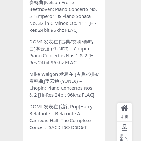
奏鸣曲]Nelson Freire –
Beethoven: Piano Concerto No.
5 "Emperor" & Piano Sonata
No. 32 in C Minor, Op. 111 [Hi-
Res 24bit 96khz FLAC]
DOMI
发表在
[古典/交响/奏鸣
曲]李云迪 (YUNDI) – Chopin:
Piano Concertos Nos 1 & 2 [Hi-
Res 24bit 96khz FLAC]
Mike Waigon
发表在
[古典/交响/
奏鸣曲]李云迪 (YUNDI) –
Chopin: Piano Concertos Nos 1
& 2 [Hi-Res 24bit 96khz FLAC]
DOMI
发表在
[流行Pop]Harry
Belafonte – Belafonte At
首页
Carnegie Hall: The Complete
Concert [SACD ISO DSD64]
用户
中心