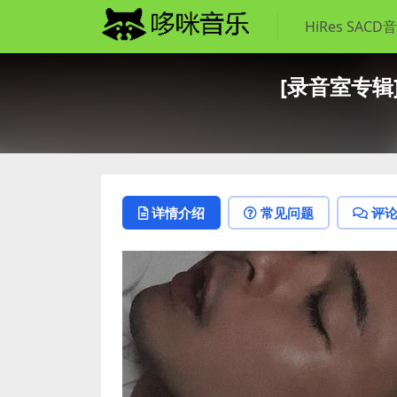
HiRes SACD
[录音室专辑]侧田
详情介绍
常见问题
评