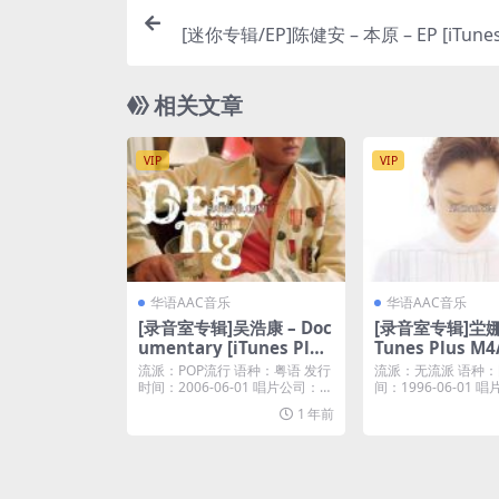
[迷你专辑/EP]陈健安 – 本原 – EP [iTunes
相关文章
VIP
VIP
华语AAC音乐
华语AAC音乐
[录音室专辑]吴浩康 – Doc
[录音室专辑]坣娜 
umentary [iTunes Plus
Tunes Plus M4
M4A]
流派：POP流行 语种：粤语 发行
流派：无流派 语种：
时间：2006-06-01 唱片公司：英
间：1996-06-01
皇唱片...
音乐 类...
1 年前