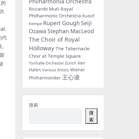
Philharmonia Orchestra
正的
Riccardo Muti
Royal
共
Philharmonic Orchestra
Rudolf
Rupert Gough
Seiji
Kempe
t.
Ozawa
Stephan MacLeod
的代
The Choir of Royal
滴。
Holloway
The Tabernacle
些新
Choir at Temple Square
Van
秘
Tonhalle-Orchester Zürich
Halen
Wiener
Various Artists
王心凌
Philharmoniker
搜索
搜
索