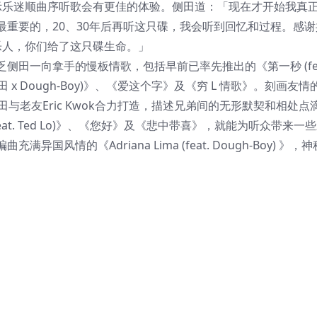
》，更温馨提示乐迷顺曲序听歌会有更佳的体验。侧田道：「现在才开始我真
重要的，20、30年后再听这只碟，我会听到回忆和过程。感谢
音乐人，你们给了这只碟生命。」
一向拿手的慢板情歌，包括早前已率先推出的《第一秒 (fea
 (侧田 x Dough-Boy)》、《爱这个字》及《穷 L 情歌》。刻画友情
》则是由侧田与老友Eric Kwok合力打造，描述兄弟间的无形默契和相处点
at. Ted Lo)》、《您好》及《悲中带喜》，就能为听众带来一
风情的《Adriana Lima (feat. Dough-Boy) 》，神