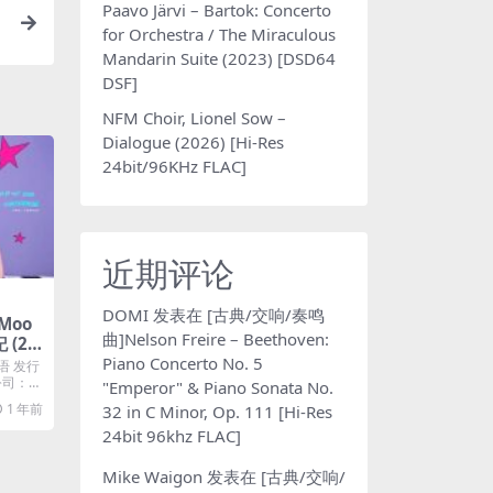
Paavo Järvi – Bartok: Concerto
for Orchestra / The Miraculous
Mandarin Suite (2023) [DSD64
DSF]
NFM Choir, Lionel Sow –
Dialogue (2026) [Hi-Res
24bit/96KHz FLAC]
近期评论
DOMI
发表在
[古典/交响/奏鸣
Moo
曲]Nelson Freire – Beethoven:
 (20
Piano Concerto No. 5
M4A]
语 发行
片公司：旭
"Emperor" & Piano Sonata No.
1 年前
32 in C Minor, Op. 111 [Hi-Res
24bit 96khz FLAC]
Mike Waigon
发表在
[古典/交响/