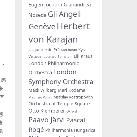
Eugen Jochum
Gianandrea
Gli Angeli
Noseda
Herbert
Genève
von Karajan
Jacqueline du Pré
Kyiv
Karl Bohm
Lili Kraus
Virtuosi
Leonard Bernstein
》，
London Philharmonic
London
Orchestra
灵感
Symphony Orchestra
来
Mack Wilberg
Mari Kodama
有
Mstislav Rostropovich
Maurizio Pollini
Orchestra at Temple Square
Otto Klemperer
Oxford
感
Paavo Järvi
Pascal
自
Rogé
Philharmonia Hungarica
辑