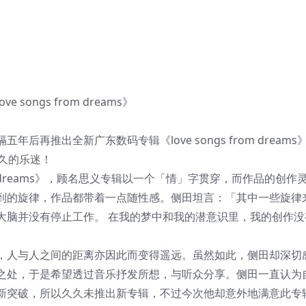
songs from dreams》
年后再推出全新广东数码专辑《love songs from dreams
久的乐迷！
om dreams》，顾名思义专辑以一个「情」字贯穿，而作品的创作
到的旋律，作品都带着一点随性感。侧田坦言：「其中一些旋律
大脑并没有停止工作。 在我的梦中和我的潜意识里，我的创作没
人与人之间的距离亦因此而变得遥远。虽然如此，侧田却深切
之处，于是希望透过音乐抒发所想，与听众分享。侧田一直认为
新突破，所以久久未推出新专辑，不过今次他却意外地满意此专