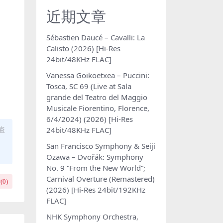
近期文章
Sébastien Daucé – Cavalli: La
Calisto (2026) [Hi-Res
24bit/48KHz FLAC]
Vanessa Goikoetxea – Puccini:
Tosca, SC 69 (Live at Sala
grande del Teatro del Maggio
Musicale Fiorentino, Florence,
6/4/2024) (2026) [Hi-Res
盗
24bit/48KHz FLAC]
San Francisco Symphony & Seiji
Ozawa – Dvořák: Symphony
No. 9 “From the New World”;
Carnival Overture (Remastered)
(
0
)
(2026) [Hi-Res 24bit/192KHz
FLAC]
NHK Symphony Orchestra,