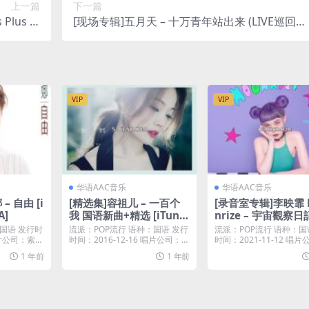
上一篇
下一篇
 Plus M
[现场专辑]五月天 – 十万青年站出来 (LIVE巡回演
4A]
唱会全纪录) [iTunes Plus M4A]
VIP
VIP
华语AAC音乐
华语AAC音乐
– 自由 [i
[精选集]容祖儿 – 一百个
[录音室专辑]李映霏 
A]
我 国语新曲+精选 [iTune
nrize – 宇宙觀察日記
s Plus M4A]
21) [iTunes Plus 
国语 发行时
流派：POP流行 语种：国语 发行
流派：POP流行 语种：国
 唱片公司：索尼
时间：2016-12-16 唱片公司：英
时间：2021-11-12 唱
皇唱片...
日東聲...
1 年前
1 年前