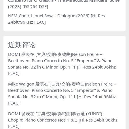
Concerto for Orchestra / The Miraculous Mandarin Suite
(2023) [DSD64 DSF]
NFM Choir, Lionel Sow – Dialogue (2026) [Hi-Res
24bit/96KHz FLAC]
近期评论
DOMI
发表在
[古典/交响/奏鸣曲]Nelson Freire –
Beethoven: Piano Concerto No. 5 "Emperor" & Piano
Sonata No. 32 in C Minor, Op. 111 [Hi-Res 24bit 96khz
FLAC]
Mike Waigon
发表在
[古典/交响/奏鸣曲]Nelson Freire –
Beethoven: Piano Concerto No. 5 "Emperor" & Piano
Sonata No. 32 in C Minor, Op. 111 [Hi-Res 24bit 96khz
FLAC]
DOMI
发表在
[古典/交响/奏鸣曲]李云迪 (YUNDI) –
Chopin: Piano Concertos Nos 1 & 2 [Hi-Res 24bit 96khz
FLAC]