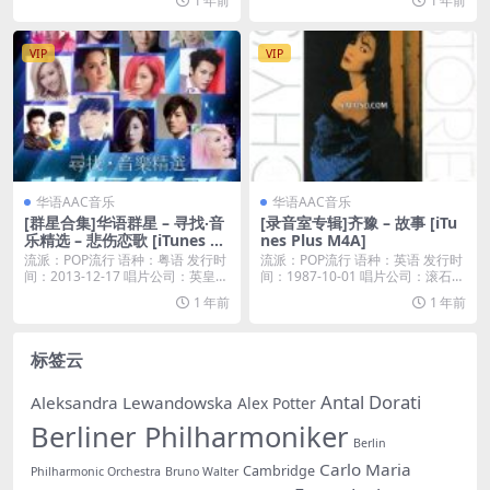
1 年前
1 年前
VIP
VIP
华语AAC音乐
华语AAC音乐
[群星合集]华语群星 – 寻找‧音
[录音室专辑]齐豫 – 故事 [iTu
乐精选 – 悲伤恋歌 [iTunes Pl
nes Plus M4A]
us M4A]
流派：POP流行 语种：粤语 发行时
流派：POP流行 语种：英语 发行时
间：2013-12-17 唱片公司：英皇唱
间：1987-10-01 唱片公司：滚石唱
片...
片...
1 年前
1 年前
标签云
Antal Dorati
Aleksandra Lewandowska
Alex Potter
Berliner Philharmoniker
Berlin
Carlo Maria
Cambridge
Philharmonic Orchestra
Bruno Walter