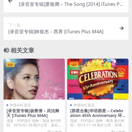
[录音室专辑]萧敬腾 – The Song [2014] iTunes Plu
s AAC
下一篇
[录音室专辑]林俊杰 – 西界 [iTunes Plus M4A]
相关文章
VIP
VIP
华语AAC音乐
华语AAC音乐
[录音室专辑]杨青倩 – 武法舞
[群星合集]华语群星 – Celebr
天 [iTunes Plus M4A]
ation 45th Anniversary 环
球志101 [iTunes Plus M4A]
流派：POP流行 语种：国语 发行时
流派：POP流行 语种：粤语 发行时
间：2010-01-29 唱片公司：滚石唱
间：2015-11-18 唱片公司：环球唱
片...
片...