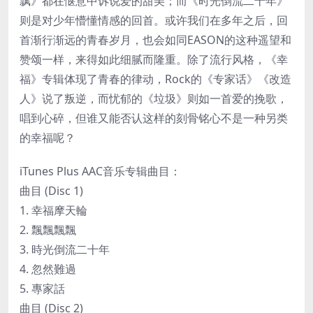
飘》都在惬意中诉说爱的甜美；而《时光倒流二十年》
则是对少年懵懂情感的回首。或许我们在多年之后，回
首渐行渐远的青春岁月，也会如同EASON的这种遥望和
赞颂一样，来得如此细腻而隆重。除了流行风格，《幸
福》专辑体现了青春的律动，Rock的《专家话》《改造
人》说了叛逆，而忧郁的《垃圾》则如一首爱的挽歌，
唱到心碎，但谁又能否认这样的刻骨铭心不是一种另类
的幸福呢？
iTunes Plus AAC音乐专辑曲目：
曲目 (Disc 1)
1. 幸福摩天輪
2. 飄飄飄飄
3. 時光倒流二十年
4. 忽然難過
5. 專家話
曲目 (Disc 2)