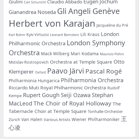
Eugen Jochum
Giulini
Claudio Abbado
Carl Schuricht
Gli Angeli Genève
Gianandrea Noseda
Herbert von Karajan
Jacqueline du Pré
London
Lili Kraus
Kyiv Virtuosi
Karl Bohm
Leonard Bernstein
London Symphony
Philharmonic Orchestra
Orchestra
Mack Wilberg
Mari Kodama
Maurizio Pollini
Otto
Orchestra at Temple Square
Mstislav Rostropovich
Paavo Järvi
Pascal Rogé
Klemperer
Oxford
Philharmonia Orchestra
Philharmonia Hungarica
Riccardo Muti
Royal Philharmonic Orchestra
Rudolf
Rupert Gough
Seiji Ozawa
Stephan
Kempe
The Choir of Royal Holloway
MacLeod
The
Tabernacle Choir at Temple Square
Tonhalle-Orchester
王
Van Halen
Wiener Philharmoniker
Zürich
Various Artists
心凌