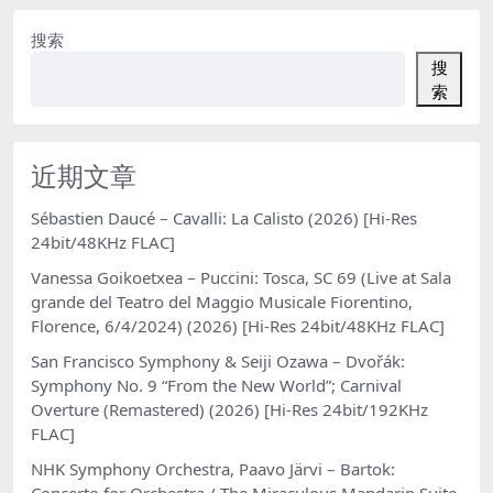
搜索
搜
索
近期文章
Sébastien Daucé – Cavalli: La Calisto (2026) [Hi-Res
24bit/48KHz FLAC]
Vanessa Goikoetxea – Puccini: Tosca, SC 69 (Live at Sala
grande del Teatro del Maggio Musicale Fiorentino,
Florence, 6/4/2024) (2026) [Hi-Res 24bit/48KHz FLAC]
San Francisco Symphony & Seiji Ozawa – Dvořák:
Symphony No. 9 “From the New World”; Carnival
Overture (Remastered) (2026) [Hi-Res 24bit/192KHz
FLAC]
NHK Symphony Orchestra, Paavo Järvi – Bartok: