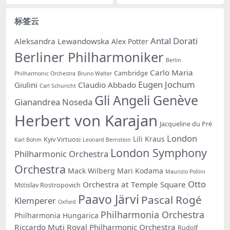
标签云
Antal Dorati
Aleksandra Lewandowska
Alex Potter
Berliner Philharmoniker
Berlin
Carlo Maria
Cambridge
Philharmonic Orchestra
Bruno Walter
Eugen Jochum
Giulini
Claudio Abbado
Carl Schuricht
Gli Angeli Genève
Gianandrea Noseda
Herbert von Karajan
Jacqueline du Pré
London
Lili Kraus
Kyiv Virtuosi
Karl Bohm
Leonard Bernstein
London Symphony
Philharmonic Orchestra
Orchestra
Mack Wilberg
Mari Kodama
Maurizio Pollini
Otto
Orchestra at Temple Square
Mstislav Rostropovich
Paavo Järvi
Pascal Rogé
Klemperer
Oxford
Philharmonia Orchestra
Philharmonia Hungarica
Riccardo Muti
Royal Philharmonic Orchestra
Rudolf