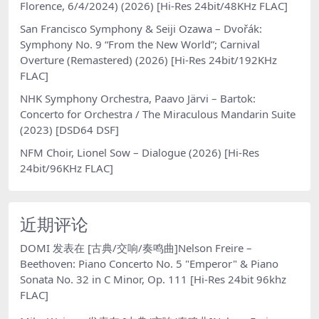
Florence, 6/4/2024) (2026) [Hi-Res 24bit/48KHz FLAC]
San Francisco Symphony & Seiji Ozawa – Dvořák:
Symphony No. 9 “From the New World”; Carnival
Overture (Remastered) (2026) [Hi-Res 24bit/192KHz
FLAC]
NHK Symphony Orchestra, Paavo Järvi – Bartok:
Concerto for Orchestra / The Miraculous Mandarin Suite
(2023) [DSD64 DSF]
NFM Choir, Lionel Sow – Dialogue (2026) [Hi-Res
24bit/96KHz FLAC]
近期评论
DOMI
发表在
[古典/交响/奏鸣曲]Nelson Freire –
Beethoven: Piano Concerto No. 5 "Emperor" & Piano
Sonata No. 32 in C Minor, Op. 111 [Hi-Res 24bit 96khz
FLAC]