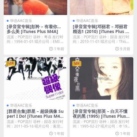
华语AAC音乐
华语AAC音乐
[录音室专辑]彭羚 – 有着你…
[录音室专辑]邓丽君 – 邓丽君
多么美 [iTunes Plus M4A]
精选1 (2010) [iTunes Plus M
4A]
流派：POP流行 语种：粤语 发行时
流派：POP流行 语种：国语 发行时
间：1994-01-01 唱片公司：EMI ...
间：2010-11-01 唱片公司：This...
1 年前
9 月前
VIP
VIP
华语AAC音乐
华语AAC音乐
[群星合集]群星 – 超级偶像 Su
[录音室专辑]那英 – 白天不懂
per! I Do! [iTunes Plus M4
夜的黑 (1995) [iTunes Plus
A]
M4A]
流派：POP流行 语种：国语 发行时
流派：POP流行 语种：国语 发行时
间：2011-05-16 唱片公司：索尼音
间：1995-02-27 唱片公司：℗ 19...
乐...
1 年前
1 年前