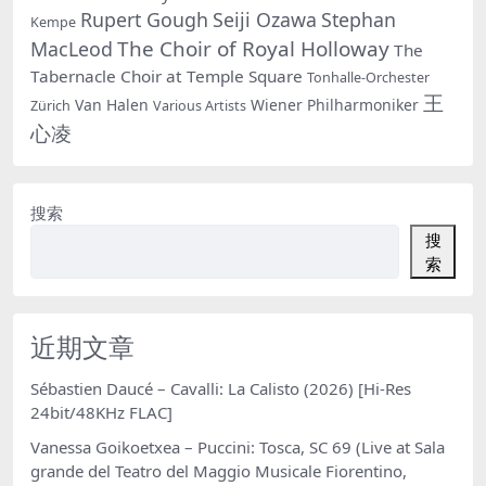
Rupert Gough
Seiji Ozawa
Stephan
Kempe
The Choir of Royal Holloway
MacLeod
The
Tabernacle Choir at Temple Square
Tonhalle-Orchester
王
Van Halen
Wiener Philharmoniker
Zürich
Various Artists
心凌
搜索
搜
索
近期文章
Sébastien Daucé – Cavalli: La Calisto (2026) [Hi-Res
24bit/48KHz FLAC]
Vanessa Goikoetxea – Puccini: Tosca, SC 69 (Live at Sala
grande del Teatro del Maggio Musicale Fiorentino,