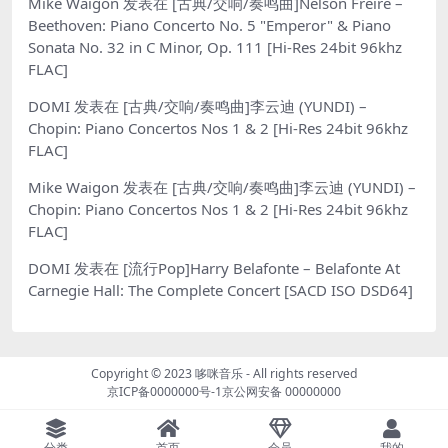
Mike Waigon
发表在
[古典/交响/奏鸣曲]Nelson Freire –
Beethoven: Piano Concerto No. 5 "Emperor" & Piano
Sonata No. 32 in C Minor, Op. 111 [Hi-Res 24bit 96khz
FLAC]
DOMI
发表在
[古典/交响/奏鸣曲]李云迪 (YUNDI) –
Chopin: Piano Concertos Nos 1 & 2 [Hi-Res 24bit 96khz
FLAC]
Mike Waigon
发表在
[古典/交响/奏鸣曲]李云迪 (YUNDI) –
Chopin: Piano Concertos Nos 1 & 2 [Hi-Res 24bit 96khz
FLAC]
DOMI
发表在
[流行Pop]Harry Belafonte – Belafonte At
Carnegie Hall: The Complete Concert [SACD ISO DSD64]
Copyright © 2023
哆咪音乐
- All rights reserved
京ICP备0000000号-1
京公网安备 00000000
分类
首页
会员
我的