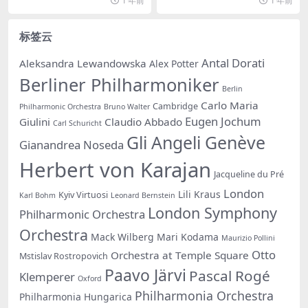
1 年前
1 年前
标签云
Antal Dorati
Aleksandra Lewandowska
Alex Potter
Berliner Philharmoniker
Berlin
Carlo Maria
Cambridge
Philharmonic Orchestra
Bruno Walter
Eugen Jochum
Giulini
Claudio Abbado
Carl Schuricht
Gli Angeli Genève
Gianandrea Noseda
Herbert von Karajan
Jacqueline du Pré
London
Lili Kraus
Kyiv Virtuosi
Karl Bohm
Leonard Bernstein
London Symphony
Philharmonic Orchestra
Orchestra
Mack Wilberg
Mari Kodama
Maurizio Pollini
Otto
Orchestra at Temple Square
Mstislav Rostropovich
Paavo Järvi
Pascal Rogé
Klemperer
Oxford
Philharmonia Orchestra
Philharmonia Hungarica