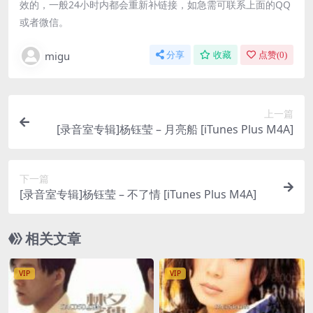
效的，一般24小时内都会重新补链接，如急需可联系上面的QQ
或者微信。
migu
分享
收藏
点赞(
0
)
上一篇
[录音室专辑]杨钰莹 – 月亮船 [iTunes Plus M4A]
下一篇
[录音室专辑]杨钰莹 – 不了情 [iTunes Plus M4A]
相关文章
VIP
VIP