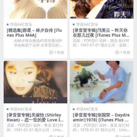
华语AAC音乐
华语AAC音乐
[精选集]群星 – 林夕自传 [iTu
[录音室专辑]邝美云 – 昨天你
nes Plus M4A]
在那儿过夜 [iTunes Plus M4
A]
由林夕亲自挑选45首至爱词作
流派：POP流行 语种：国语 发行时
并由林若宁点评 分享背后的故
间：1997-07-01 唱片公司：金牌大
事 3CD...
风...
1 年前
1 年前
VIP
VIP
华语AAC音乐
华语AAC音乐
[录音室专辑]关淑怡 (Shirley
[录音室专辑]张国荣 – Daydre
Kwan) – 恋一世的爱 Love Is
amin’(1978) [iTunes Plus M
Forever (1991) [iTunes Plus
4A]
流派：POP流行 语种：粤语 发行时
流派：POP流行 语种：英语 发行时
M4A]
间：1991-01-01 唱片公司：Univ...
间：1978-01-01 唱片公司：Univ...