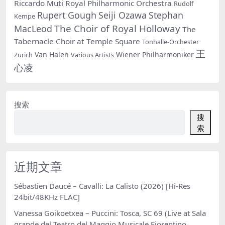
Riccardo Muti
Royal Philharmonic Orchestra
Rudolf
Rupert Gough
Seiji Ozawa
Stephan
Kempe
The Choir of Royal Holloway
MacLeod
The
Tabernacle Choir at Temple Square
Tonhalle-Orchester
王
Van Halen
Wiener Philharmoniker
Zürich
Various Artists
心凌
搜索
搜
索
近期文章
Sébastien Daucé – Cavalli: La Calisto (2026) [Hi-Res
24bit/48KHz FLAC]
Vanessa Goikoetxea – Puccini: Tosca, SC 69 (Live at Sala
grande del Teatro del Maggio Musicale Fiorentino,