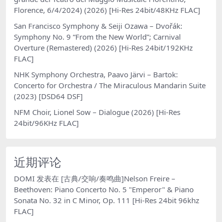
Florence, 6/4/2024) (2026) [Hi-Res 24bit/48KHz FLAC]
San Francisco Symphony & Seiji Ozawa – Dvořák:
Symphony No. 9 “From the New World”; Carnival
Overture (Remastered) (2026) [Hi-Res 24bit/192KHz
FLAC]
NHK Symphony Orchestra, Paavo Järvi – Bartok:
Concerto for Orchestra / The Miraculous Mandarin Suite
(2023) [DSD64 DSF]
NFM Choir, Lionel Sow – Dialogue (2026) [Hi-Res
24bit/96KHz FLAC]
近期评论
DOMI
发表在
[古典/交响/奏鸣曲]Nelson Freire –
Beethoven: Piano Concerto No. 5 "Emperor" & Piano
Sonata No. 32 in C Minor, Op. 111 [Hi-Res 24bit 96khz
FLAC]