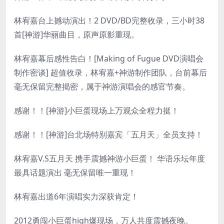
林宥嘉台上撼动演出！2 DVD/BD完整收录，三小时38
首[神游]华丽曲目，原声原影重现。
林宥嘉幕后感性告白！[Making of Fugue DVD演唱会
制作密谈] 超值收录，林宥嘉+神游制作团队，台前幕后
毫无保留完整揭密，属于神游演唱会的感官节奏。
感谢！！[神游]小巨蛋现场上万观众全程力挺！
感谢！！[神游]台北场特别嘉宾「五月天」全员支持！
林宥嘉V.S五月天 携手震撼神游小巨蛋！ 华语乐坛年度
最具话题演出 毫无保留唯一重现！
林宥嘉出道6年演唱实力深获肯定！
2012勇闯小巨蛋high爆现场，万人共度震撼夜晚。