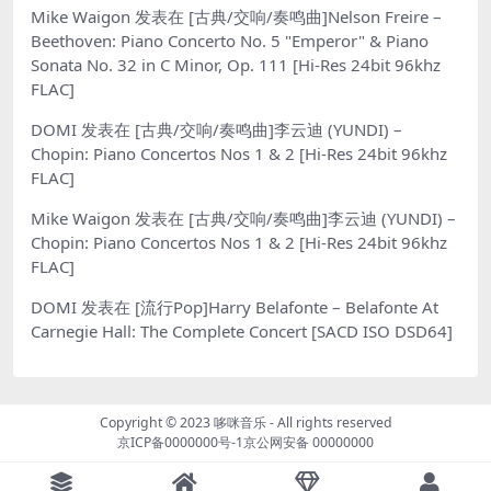
Mike Waigon
发表在
[古典/交响/奏鸣曲]Nelson Freire –
Beethoven: Piano Concerto No. 5 "Emperor" & Piano
Sonata No. 32 in C Minor, Op. 111 [Hi-Res 24bit 96khz
FLAC]
DOMI
发表在
[古典/交响/奏鸣曲]李云迪 (YUNDI) –
Chopin: Piano Concertos Nos 1 & 2 [Hi-Res 24bit 96khz
FLAC]
Mike Waigon
发表在
[古典/交响/奏鸣曲]李云迪 (YUNDI) –
Chopin: Piano Concertos Nos 1 & 2 [Hi-Res 24bit 96khz
FLAC]
DOMI
发表在
[流行Pop]Harry Belafonte – Belafonte At
Carnegie Hall: The Complete Concert [SACD ISO DSD64]
Copyright © 2023
哆咪音乐
- All rights reserved
京ICP备0000000号-1
京公网安备 00000000