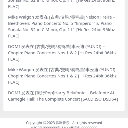
FLAC]
Mike Waigon
发表在
[古典/交响/奏鸣曲]Nelson Freire –
Beethoven: Piano Concerto No. 5 "Emperor" & Piano
Sonata No. 32 in C Minor, Op. 111 [Hi-Res 24bit 96khz
FLAC]
DOMI
发表在
[古典/交响/奏鸣曲]李云迪 (YUNDI) –
Chopin: Piano Concertos Nos 1 & 2 [Hi-Res 24bit 96khz
FLAC]
Mike Waigon
发表在
[古典/交响/奏鸣曲]李云迪 (YUNDI) –
Chopin: Piano Concertos Nos 1 & 2 [Hi-Res 24bit 96khz
FLAC]
DOMI
发表在
[流行Pop]Harry Belafonte – Belafonte At
Carnegie Hall: The Complete Concert [SACD ISO DSD64]
Copyright © 2023
哆咪音乐
- All rights reserved
京ICP备0000000号-1
京公网安备 00000000