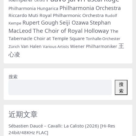
Oxford
Philharmonia Orchestra
Philharmonia Hungarica
Riccardo Muti
Royal Philharmonic Orchestra
Rudolf
Rupert Gough
Seiji Ozawa
Stephan
Kempe
The Choir of Royal Holloway
MacLeod
The
Tabernacle Choir at Temple Square
Tonhalle-Orchester
王
Van Halen
Wiener Philharmoniker
Zürich
Various Artists
心凌
搜索
搜
索
近期文章
Sébastien Daucé – Cavalli: La Calisto (2026) [Hi-Res
24bit/48KHz FLAC]