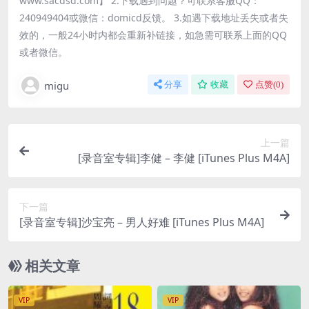
www.sacdsd.com】 2.下载遇到问题？可联系客服QQ：
240949404或微信：domicd反馈。 3.如遇下载地址丢失或者失
效的，一般24小时内都会重新补链接，如急需可联系上面的QQ
或者微信。
migu
分享
收藏
点赞(
0
)
上一篇
[录音室专辑]李健 – 李健 [iTunes Plus M4A]
下一篇
[录音室专辑]沙宝亮 – 男人好难 [iTunes Plus M4A]
相关文章
VIP
VIP