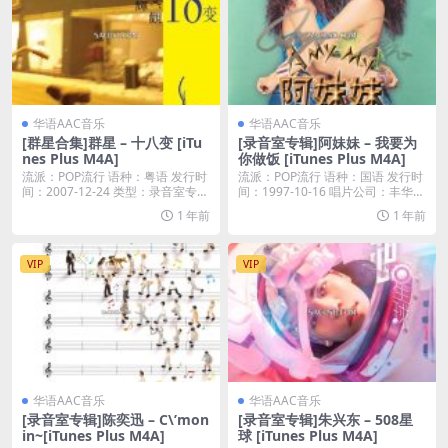
华语AAC音乐
华语AAC音乐
[群星合集]群星 – 十八变 [iTu
[录音室专辑]阿妹妹 – 我要为
nes Plus M4A]
你做饭 [iTunes Plus M4A]
流派：POP流行 语种：粤语 发行时
流派：POP流行 语种：国语 发行时
间：2007-12-24 类型：录音室专辑
间：1997-10-16 唱片公司：丰华唱
...
片...
1 年前
1 年前
VIP
VIP
华语AAC音乐
华语AAC音乐
[录音室专辑]陈奕迅 – C\’mon
[录音室专辑]朱兴东 – 508星
in~[iTunes Plus M4A]
球 [iTunes Plus M4A]