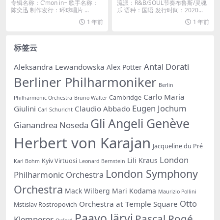
专辑名称：C’mon in~ 歌手名称：
流派：R&B/SOUL节奏布鲁斯/灵魂
陈奕迅 制作发行：环球唱片 ...
乐 语种：国语 发行时间：2020...
1 年前
1 年前
标签云
Antal Dorati
Aleksandra Lewandowska
Alex Potter
Berliner Philharmoniker
Berlin
Carlo Maria
Cambridge
Philharmonic Orchestra
Bruno Walter
Eugen Jochum
Giulini
Claudio Abbado
Carl Schuricht
Gli Angeli Genève
Gianandrea Noseda
Herbert von Karajan
Jacqueline du Pré
London
Lili Kraus
Kyiv Virtuosi
Karl Bohm
Leonard Bernstein
London Symphony
Philharmonic Orchestra
Orchestra
Mack Wilberg
Mari Kodama
Maurizio Pollini
Otto
Orchestra at Temple Square
Mstislav Rostropovich
Paavo Järvi
Pascal Rogé
Klemperer