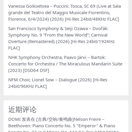
Vanessa Goikoetxea – Puccini: Tosca, SC 69 (Live at Sala
grande del Teatro del Maggio Musicale Fiorentino,
Florence, 6/4/2024) (2026) [Hi-Res 24bit/48KHz FLAC]
San Francisco Symphony & Seiji Ozawa – Dvořák:
Symphony No. 9 “From the New World”; Carnival
Overture (Remastered) (2026) [Hi-Res 24bit/192KHz
FLAC]
NHK Symphony Orchestra, Paavo Järvi – Bartok:
Concerto for Orchestra / The Miraculous Mandarin Suite
(2023) [DSD64 DSF]
NFM Choir, Lionel Sow – Dialogue (2026) [Hi-Res
24bit/96KHz FLAC]
近期评论
DOMI
发表在
[古典/交响/奏鸣曲]Nelson Freire –
Beethoven: Piano Concerto No. 5 "Emperor" & Piano
Sonata No. 32 in C Minor, Op. 111 [Hi-Res 24bit 96khz