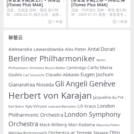
[iTunes Plus M4A]
[iTunes Plus M4A]
流派：无流派 语种：国语 发行时
流派：POP流行 语种：粤语 发行时
间：2000-02-01 唱片公司：金牌大
间：2009-01-01 类型：录音室专辑
风 类...
...
1 年前
1 年前
标签云
Antal Dorati
Aleksandra Lewandowska
Alex Potter
Berliner Philharmoniker
Berlin
Carlo Maria
Cambridge
Philharmonic Orchestra
Bruno Walter
Eugen Jochum
Giulini
Claudio Abbado
Carl Schuricht
Gli Angeli Genève
Gianandrea Noseda
Herbert von Karajan
Jacqueline du Pré
London
Lili Kraus
Kyiv Virtuosi
Karl Bohm
Leonard Bernstein
London Symphony
Philharmonic Orchestra
Orchestra
Mack Wilberg
Mari Kodama
Maurizio Pollini
Otto
Orchestra at Temple Square
Mstislav Rostropovich