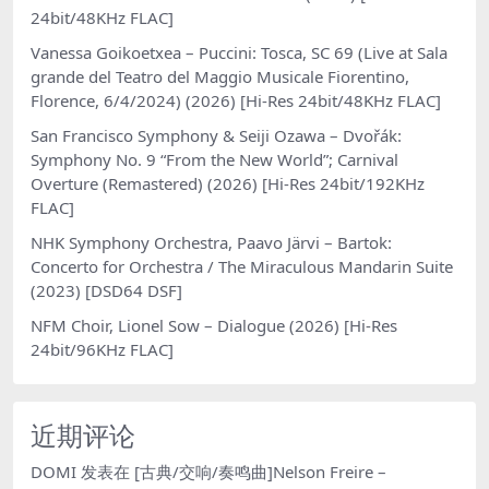
24bit/48KHz FLAC]
Vanessa Goikoetxea – Puccini: Tosca, SC 69 (Live at Sala
grande del Teatro del Maggio Musicale Fiorentino,
Florence, 6/4/2024) (2026) [Hi-Res 24bit/48KHz FLAC]
San Francisco Symphony & Seiji Ozawa – Dvořák:
Symphony No. 9 “From the New World”; Carnival
Overture (Remastered) (2026) [Hi-Res 24bit/192KHz
FLAC]
NHK Symphony Orchestra, Paavo Järvi – Bartok:
Concerto for Orchestra / The Miraculous Mandarin Suite
(2023) [DSD64 DSF]
NFM Choir, Lionel Sow – Dialogue (2026) [Hi-Res
24bit/96KHz FLAC]
近期评论
DOMI
发表在
[古典/交响/奏鸣曲]Nelson Freire –