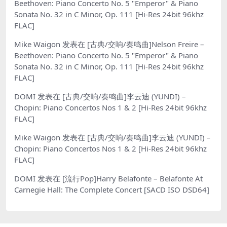
Beethoven: Piano Concerto No. 5 "Emperor" & Piano
Sonata No. 32 in C Minor, Op. 111 [Hi-Res 24bit 96khz
FLAC]
Mike Waigon
发表在
[古典/交响/奏鸣曲]Nelson Freire –
Beethoven: Piano Concerto No. 5 "Emperor" & Piano
Sonata No. 32 in C Minor, Op. 111 [Hi-Res 24bit 96khz
FLAC]
DOMI
发表在
[古典/交响/奏鸣曲]李云迪 (YUNDI) –
Chopin: Piano Concertos Nos 1 & 2 [Hi-Res 24bit 96khz
FLAC]
Mike Waigon
发表在
[古典/交响/奏鸣曲]李云迪 (YUNDI) –
Chopin: Piano Concertos Nos 1 & 2 [Hi-Res 24bit 96khz
FLAC]
DOMI
发表在
[流行Pop]Harry Belafonte – Belafonte At
Carnegie Hall: The Complete Concert [SACD ISO DSD64]