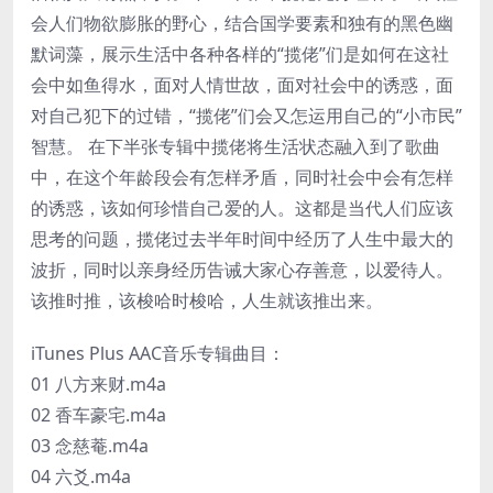
会人们物欲膨胀的野心，结合国学要素和独有的黑色幽
默词藻，展示生活中各种各样的“揽佬”们是如何在这社
会中如鱼得水，面对人情世故，面对社会中的诱惑，面
对自己犯下的过错，“揽佬”们会又怎运用自己的“小市民”
智慧。 在下半张专辑中揽佬将生活状态融入到了歌曲
中，在这个年龄段会有怎样矛盾，同时社会中会有怎样
的诱惑，该如何珍惜自己爱的人。这都是当代人们应该
思考的问题，揽佬过去半年时间中经历了人生中最大的
波折，同时以亲身经历告诫大家心存善意，以爱待人。
该推时推，该梭哈时梭哈，人生就该推出来。
iTunes Plus AAC音乐专辑曲目：
01 八方来财.m4a
02 香车豪宅.m4a
03 念慈菴.m4a
04 六爻.m4a