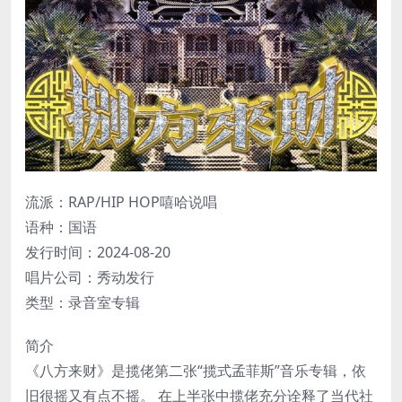
流派：RAP/HIP HOP嘻哈说唱
语种：国语
发行时间：2024-08-20
唱片公司：秀动发行
类型：录音室专辑
简介
《八方来财》是揽佬第二张“揽式孟菲斯”音乐专辑，依
旧很摇又有点不摇。 在上半张中揽佬充分诠释了当代社