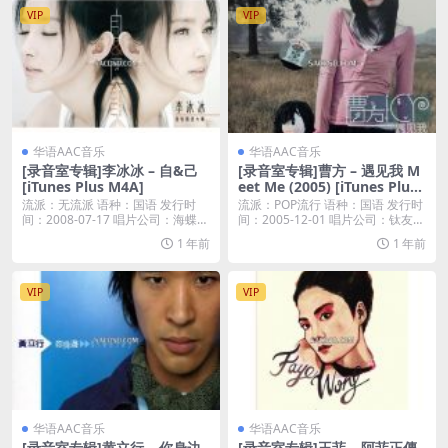
VIP
VIP
华语AAC音乐
华语AAC音乐
[录音室专辑]李冰冰 – 自&己
[录音室专辑]曹方 – 遇见我 M
[iTunes Plus M4A]
eet Me (2005) [iTunes Plus
M4A]
流派：无流派 语种：国语 发行时
流派：POP流行 语种：国语 发行时
间：2008-07-17 唱片公司：海蝶音
间：2005-12-01 唱片公司：钛友文
乐 类...
化...
1 年前
1 年前
VIP
VIP
华语AAC音乐
华语AAC音乐
[录音室专辑]黄立行 – 你身边
[录音室专辑]王菲 – 阿菲正傳