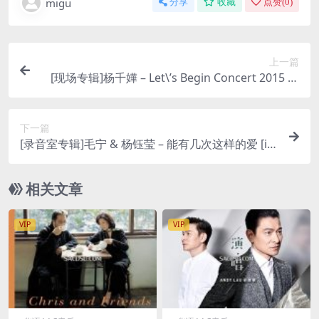
migu
分享
收藏
点赞(
0
)
上一篇
[现场专辑]杨千嬅 – Let\’s Begin Concert 2015 世
界巡回演唱会 Live [iTunes Plus M4A]
下一篇
[录音室专辑]毛宁 & 杨钰莹 – 能有几次这样的爱 [iT
unes Plus M4A]
相关文章
VIP
VIP