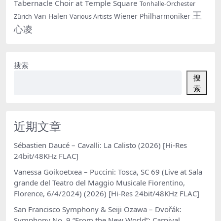
Tabernacle Choir at Temple Square
Tonhalle-Orchester
王
Van Halen
Wiener Philharmoniker
Zürich
Various Artists
心凌
搜索
搜
索
近期文章
Sébastien Daucé – Cavalli: La Calisto (2026) [Hi-Res
24bit/48KHz FLAC]
Vanessa Goikoetxea – Puccini: Tosca, SC 69 (Live at Sala
grande del Teatro del Maggio Musicale Fiorentino,
Florence, 6/4/2024) (2026) [Hi-Res 24bit/48KHz FLAC]
San Francisco Symphony & Seiji Ozawa – Dvořák:
Symphony No. 9 “From the New World”; Carnival