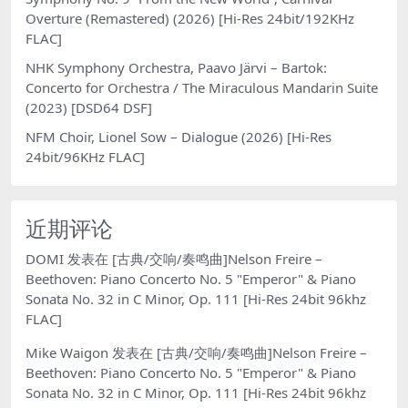
Overture (Remastered) (2026) [Hi-Res 24bit/192KHz
FLAC]
NHK Symphony Orchestra, Paavo Järvi – Bartok:
Concerto for Orchestra / The Miraculous Mandarin Suite
(2023) [DSD64 DSF]
NFM Choir, Lionel Sow – Dialogue (2026) [Hi-Res
24bit/96KHz FLAC]
近期评论
DOMI
发表在
[古典/交响/奏鸣曲]Nelson Freire –
Beethoven: Piano Concerto No. 5 "Emperor" & Piano
Sonata No. 32 in C Minor, Op. 111 [Hi-Res 24bit 96khz
FLAC]
Mike Waigon
发表在
[古典/交响/奏鸣曲]Nelson Freire –
Beethoven: Piano Concerto No. 5 "Emperor" & Piano
Sonata No. 32 in C Minor, Op. 111 [Hi-Res 24bit 96khz