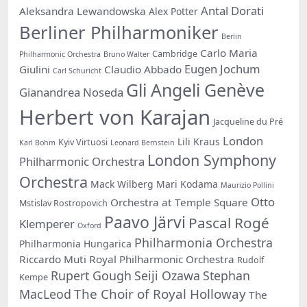
Antal Dorati
Aleksandra Lewandowska
Alex Potter
Berliner Philharmoniker
Berlin
Carlo Maria
Cambridge
Philharmonic Orchestra
Bruno Walter
Eugen Jochum
Giulini
Claudio Abbado
Carl Schuricht
Gli Angeli Genève
Gianandrea Noseda
Herbert von Karajan
Jacqueline du Pré
London
Lili Kraus
Kyiv Virtuosi
Karl Bohm
Leonard Bernstein
London Symphony
Philharmonic Orchestra
Orchestra
Mack Wilberg
Mari Kodama
Maurizio Pollini
Otto
Orchestra at Temple Square
Mstislav Rostropovich
Paavo Järvi
Pascal Rogé
Klemperer
Oxford
Philharmonia Orchestra
Philharmonia Hungarica
Riccardo Muti
Royal Philharmonic Orchestra
Rudolf
Rupert Gough
Seiji Ozawa
Stephan
Kempe
The Choir of Royal Holloway
MacLeod
The