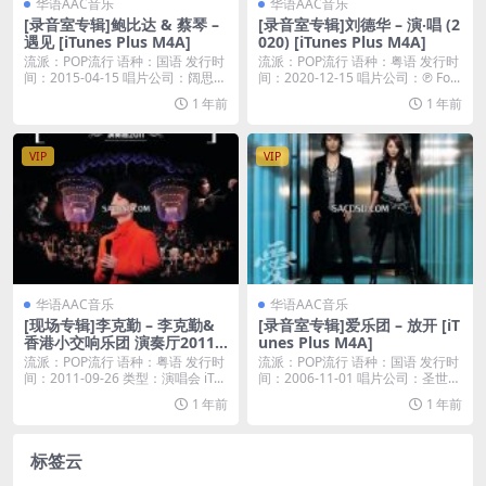
华语AAC音乐
华语AAC音乐
[录音室专辑]鲍比达 & 蔡琴 –
[录音室专辑]刘德华 – 演‧唱 (2
遇见 [iTunes Plus M4A]
020) [iTunes Plus M4A]
流派：POP流行 语种：国语 发行时
流派：POP流行 语种：粤语 发行时
间：2015-04-15 唱片公司：阔思音
间：2020-12-15 唱片公司：℗ Fo...
乐...
1 年前
1 年前
VIP
VIP
华语AAC音乐
华语AAC音乐
[现场专辑]李克勤 – 李克勤&
[录音室专辑]爱乐团 – 放开 [iT
香港小交响乐团 演奏厅2011
unes Plus M4A]
[iTunes Plus M4A]
流派：POP流行 语种：粤语 发行时
流派：POP流行 语种：国语 发行时
间：2011-09-26 类型：演唱会 iT...
间：2006-11-01 唱片公司：圣世光
音...
1 年前
1 年前
标签云