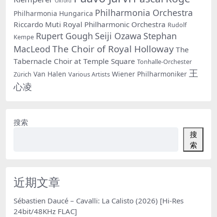
Oxford
Philharmonia Orchestra
Philharmonia Hungarica
Riccardo Muti
Royal Philharmonic Orchestra
Rudolf
Rupert Gough
Seiji Ozawa
Stephan
Kempe
The Choir of Royal Holloway
MacLeod
The
Tabernacle Choir at Temple Square
Tonhalle-Orchester
王
Van Halen
Wiener Philharmoniker
Zürich
Various Artists
心凌
搜索
搜
索
近期文章
Sébastien Daucé – Cavalli: La Calisto (2026) [Hi-Res
24bit/48KHz FLAC]