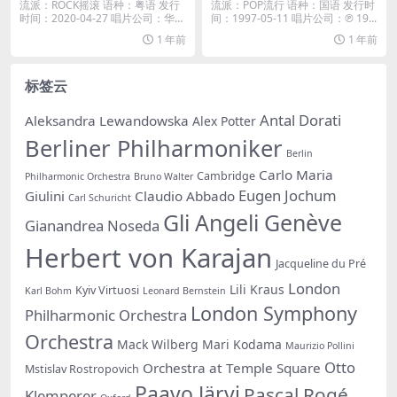
流派：ROCK摇滚 语种：粤语 发行
流派：POP流行 语种：国语 发行时
时间：2020-04-27 唱片公司：华纳
间：1997-05-11 唱片公司：℗ 19...
唱...
1 年前
1 年前
标签云
Antal Dorati
Aleksandra Lewandowska
Alex Potter
Berliner Philharmoniker
Berlin
Carlo Maria
Cambridge
Philharmonic Orchestra
Bruno Walter
Eugen Jochum
Giulini
Claudio Abbado
Carl Schuricht
Gli Angeli Genève
Gianandrea Noseda
Herbert von Karajan
Jacqueline du Pré
London
Lili Kraus
Kyiv Virtuosi
Karl Bohm
Leonard Bernstein
London Symphony
Philharmonic Orchestra
Orchestra
Mack Wilberg
Mari Kodama
Maurizio Pollini
Otto
Orchestra at Temple Square
Mstislav Rostropovich
Paavo Järvi
Pascal Rogé
Klemperer