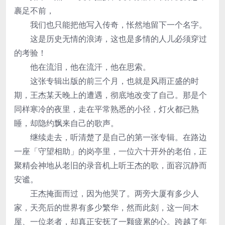
裹足不前，
我们也只能把他写入传奇，怅然地留下一个名字。
这是历史无情的浪涛，这也是多情的人儿必须穿过
的考验！
他在流泪，他在流汗，他在思索。
这张专辑出版的前三个月，也就是风雨正盛的时
期，王杰某天晚上的遭遇，彻底地改变了自己。那是个
同样寒冷的夜里，走在平常熟悉的小径，灯火都已熟
睡，却隐约飘来自己的歌声。
继续走去，听清楚了是自己的第一张专辑。在路边
一座「守望相助」的岗亭里，一位六十开外的老伯，正
聚精会神地从老旧的录音机上听王杰的歌，面容沉静而
安谧。
王杰掩面而过，因为他哭了。两旁大厦有多少人
家，天亮后的世界有多少繁华，然而此刻，这一间木
屋、一位老者，却真正安抚了一颗疲累的心。跨越了年