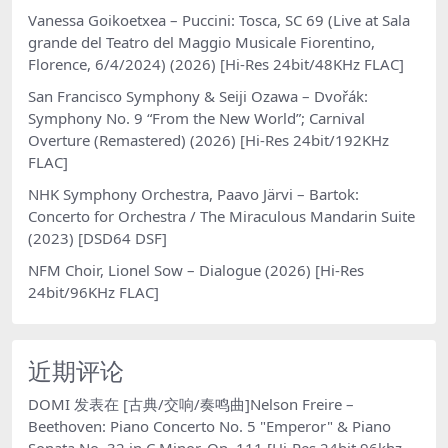
Vanessa Goikoetxea – Puccini: Tosca, SC 69 (Live at Sala
grande del Teatro del Maggio Musicale Fiorentino,
Florence, 6/4/2024) (2026) [Hi-Res 24bit/48KHz FLAC]
San Francisco Symphony & Seiji Ozawa – Dvořák:
Symphony No. 9 “From the New World”; Carnival
Overture (Remastered) (2026) [Hi-Res 24bit/192KHz
FLAC]
NHK Symphony Orchestra, Paavo Järvi – Bartok:
Concerto for Orchestra / The Miraculous Mandarin Suite
(2023) [DSD64 DSF]
NFM Choir, Lionel Sow – Dialogue (2026) [Hi-Res
24bit/96KHz FLAC]
近期评论
DOMI
发表在
[古典/交响/奏鸣曲]Nelson Freire –
Beethoven: Piano Concerto No. 5 "Emperor" & Piano
Sonata No. 32 in C Minor, Op. 111 [Hi-Res 24bit 96khz