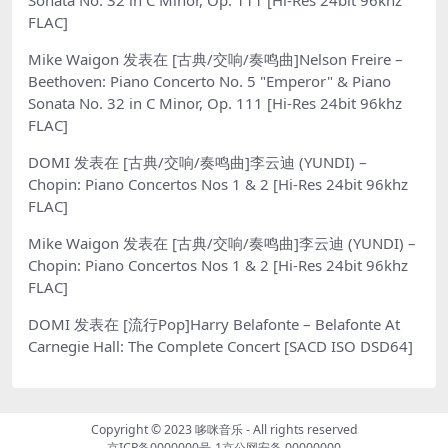
FLAC]
Mike Waigon
发表在
[古典/交响/奏鸣曲]Nelson Freire –
Beethoven: Piano Concerto No. 5 "Emperor" & Piano
Sonata No. 32 in C Minor, Op. 111 [Hi-Res 24bit 96khz
FLAC]
DOMI
发表在
[古典/交响/奏鸣曲]李云迪 (YUNDI) –
Chopin: Piano Concertos Nos 1 & 2 [Hi-Res 24bit 96khz
FLAC]
Mike Waigon
发表在
[古典/交响/奏鸣曲]李云迪 (YUNDI) –
Chopin: Piano Concertos Nos 1 & 2 [Hi-Res 24bit 96khz
FLAC]
DOMI
发表在
[流行Pop]Harry Belafonte – Belafonte At
Carnegie Hall: The Complete Concert [SACD ISO DSD64]
Copyright © 2023
哆咪音乐
- All rights reserved
京ICP备0000000号-1
京公网安备 00000000