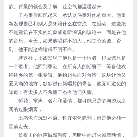
龄、背景的领会及了解，让空气都温暖起来。
王杰事后回忆起来，承认这件事对他的重大。他重
新发现自己和别人是凭籍什么在交流、在感动，这些绝
不是建筑在不实的幻象或道听涂说的议论中，而是在他
的音乐。今天，如果他唱得不如人，他甘心落败，否
则，他不能这样输得不明不白。
就这样，王杰发现了他只是一个歌者，也应该只是
一个歌者。他回到香港，在所有人的期盼下，筹备他衣
锦还乡的第一张专辑。他抬起头面对台湾，这块让他又
爱又痛的地方，默默进行新唱片的录音，他无可避免的
知道：有太多人不希望王杰令他们失望。
鲜花、掌声、名利和爱情，都可能只是梦与游戏之
间的过眼烟雾，
王杰也许沉默不语、也许依然脆弱，但是他必须一
直前走去。
长夜里的歌声诚然温暖，黑暗中的灯火诚然动情，