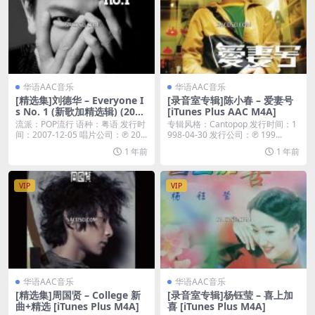
华语AAC音乐
华语AAC音乐
[精选集]刘德华 – Everyone I
[录音室专辑]陈小春 – 爱妻号
s No. 1 (新歌加精选辑) (200
[iTunes Plus AAC M4A]
7) [iTunes Plus M4A]
流派：POP流行 语种：粤语 发行时
专辑风格：Cantopop 发行时间：1
间：2007-12-05 唱片公司：℗ 20...
998-04-30 发行公司：℗ 199...
1 年前
1 年前
VIP
VIP
华语AAC音乐
华语AAC音乐
[精选集]周国贤 – College 新
[录音室专辑]杨钰莹 – 喜上加
曲+精选 [iTunes Plus M4A]
喜 [iTunes Plus M4A]