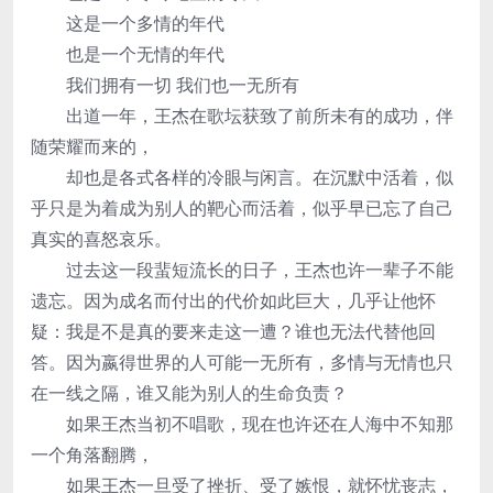
这是一个多情的年代
也是一个无情的年代
我们拥有一切 我们也一无所有
出道一年，王杰在歌坛获致了前所未有的成功，伴
随荣耀而来的，
却也是各式各样的冷眼与闲言。在沉默中活着，似
乎只是为着成为别人的靶心而活着，似乎早已忘了自己
真实的喜怒哀乐。
过去这一段蜚短流长的日子，王杰也许一辈子不能
遗忘。因为成名而付出的代价如此巨大，几乎让他怀
疑：我是不是真的要来走这一遭？谁也无法代替他回
答。因为嬴得世界的人可能一无所有，多情与无情也只
在一线之隔，谁又能为别人的生命负责？
如果王杰当初不唱歌，现在也许还在人海中不知那
一个角落翻腾，
如果王杰一旦受了挫折、受了嫉恨，就怀忧丧志，