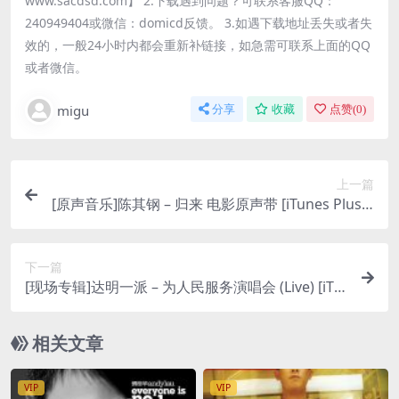
www.sacdsd.com】 2.下载遇到问题？可联系客服QQ：
240949404或微信：domicd反馈。 3.如遇下载地址丢失或者失
效的，一般24小时内都会重新补链接，如急需可联系上面的QQ
或者微信。
migu
分享
收藏
点赞(
0
)
上一篇
[原声音乐]陈其钢 – 归来 电影原声带 [iTunes Plus A
AC M4A]
下一篇
[现场专辑]达明一派 – 为人民服务演唱会 (Live) [iTu
nes Plus M4A]
相关文章
VIP
VIP