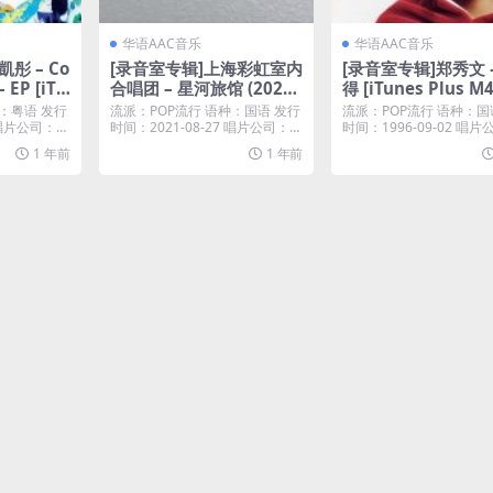
华语AAC音乐
华语AAC音乐
凱彤 – Co
[录音室专辑]上海彩虹室内
[录音室专辑]郑秀文 
 EP [iTu
合唱团 – 星河旅馆 (2021)
得 [iTunes Plus M
 M4V]
[iTunes Plus M4A]
：粤语 发行
流派：POP流行 语种：国语 发行
流派：POP流行 语种：国
3 唱片公司：环
时间：2021-08-27 唱片公司：西
时间：1996-09-02 唱
瓜山 ...
纳唱片...
1 年前
1 年前