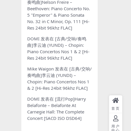
奏鸣曲]Nelson Freire –
Beethoven: Piano Concerto No.
5 "Emperor" & Piano Sonata
No. 32 in C Minor, Op. 111 [Hi-
Res 24bit 96khz FLAC]
DOMI
发表在
[古典/交响/奏鸣
曲]李云迪 (YUNDI) – Chopin:
Piano Concertos Nos 1 & 2 [Hi-
Res 24bit 96khz FLAC]
Mike Waigon
发表在
[古典/交响/
奏鸣曲]李云迪 (YUNDI) –
Chopin: Piano Concertos Nos 1
& 2 [Hi-Res 24bit 96khz FLAC]
DOMI
发表在
[流行Pop]Harry
Belafonte – Belafonte At
首页
Carnegie Hall: The Complete
Concert [SACD ISO DSD64]
用户
中心