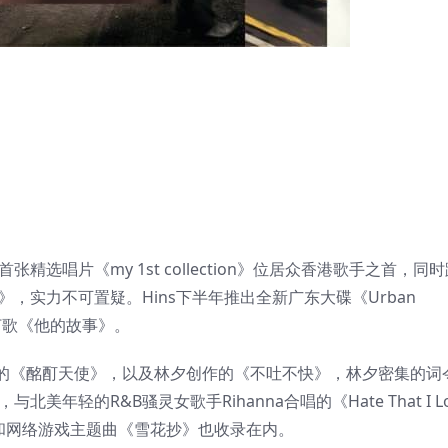
精选唱片《my 1st collection》位居众香港歌手之首，同时
》，实力不可置疑。Hins下半年推出全新广东大碟《Urban
主打歌《他的故事》。
而唱的《酩酊天使》，以及林夕创作的《不吐不快》，林夕密集的词
美年轻的R&B骚灵女歌手Rihanna合唱的《Hate That I Lo
和网络游戏主题曲《雪花抄》也收录在内。