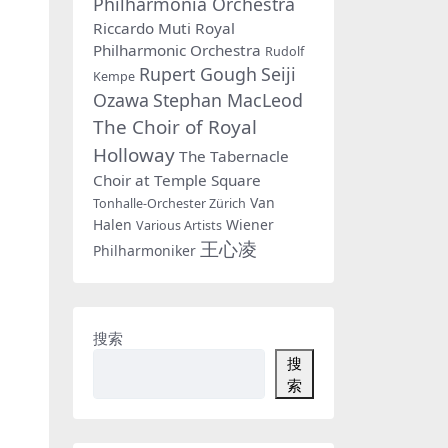
Philharmonia Orchestra
Riccardo Muti
Royal
Philharmonic Orchestra
Rudolf
Rupert Gough
Seiji
Kempe
Ozawa
Stephan MacLeod
The Choir of Royal
Holloway
The Tabernacle
Choir at Temple Square
Van
Tonhalle-Orchester Zürich
Halen
Wiener
Various Artists
王心凌
Philharmoniker
搜索
搜
索