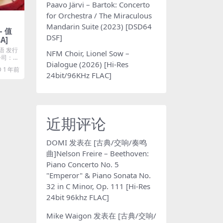
Paavo Järvi – Bartok: Concerto
for Orchestra / The Miraculous
Mandarin Suite (2023) [DSD64
– 值
DSF]
4A]
语 发行
NFM Choir, Lionel Sow –
片公司：华
Dialogue (2026) [Hi-Res
1 年前
24bit/96KHz FLAC]
近期评论
DOMI
发表在
[古典/交响/奏鸣
曲]Nelson Freire – Beethoven:
Piano Concerto No. 5
"Emperor" & Piano Sonata No.
32 in C Minor, Op. 111 [Hi-Res
24bit 96khz FLAC]
Mike Waigon
发表在
[古典/交响/