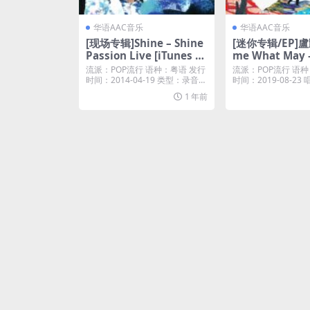
华语AAC音乐
华语AAC音乐
[现场专辑]Shine – Shine
[迷你专辑/EP]盧
Passion Live [iTunes Pl
me What May –
us M4A]
nes Plus M4A+
流派：POP流行 语种：粤语 发行
流派：POP流行 语种
时间：2014-04-19 类型：录音室
时间：2019-08-2
专辑 ...
球唱片...
1 年前