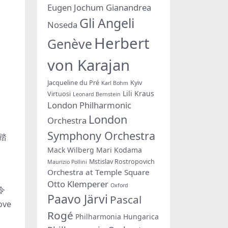
Eugen Jochum
Gianandrea
Gli Angeli
Noseda
Herbert
Genève
von Karajan
Jacqueline du Pré
Kyiv
Karl Bohm
Lili Kraus
Virtuosi
Leonard Bernstein
London Philharmonic
London
Orchestra
Symphony Orchestra
踏
Mack Wilberg
Mari Kodama
Mstislav Rostropovich
Maurizio Pollini
Orchestra at Temple Square
Otto Klemperer
Oxford
令
Paavo Järvi
Pascal
ve
Rogé
Philharmonia Hungarica