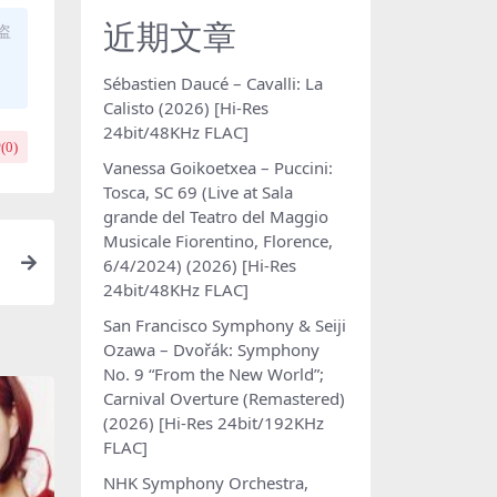
近期文章
盗
Sébastien Daucé – Cavalli: La
Calisto (2026) [Hi-Res
24bit/48KHz FLAC]
(
0
)
Vanessa Goikoetxea – Puccini:
Tosca, SC 69 (Live at Sala
grande del Teatro del Maggio
Musicale Fiorentino, Florence,
6/4/2024) (2026) [Hi-Res
l
24bit/48KHz FLAC]
San Francisco Symphony & Seiji
Ozawa – Dvořák: Symphony
No. 9 “From the New World”;
Carnival Overture (Remastered)
(2026) [Hi-Res 24bit/192KHz
FLAC]
NHK Symphony Orchestra,