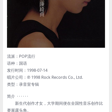
流派：POP流行
语种：国语
发行时间：1998-07-14
唱片公司：℗ 1998 Rock Records Co., Ltd.
类型：录音室专辑
简介 · · · · · ·
新生代创作才女，大学期间便在全国性音乐创作比
赛展露头角。