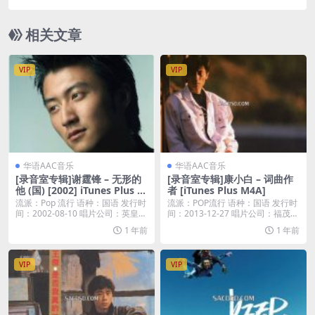
M4A]
相关文章
VIP
VIP
华语AAC音乐
华语AAC音乐
[录音室专辑]谢霆锋 – 无形的
[录音室专辑]康小白 – 词曲作
他 (国) [2002] iTunes Plus A
者 [iTunes Plus M4A]
AC
流派：Pop 流行 语种：国语 发行时
流派：POP流行 语种：国语 发行时
间：2002-08-10 唱片公司：英皇
间：2013-12-27 唱片公司：福茂唱
唱...
片...
1 年前
1 年前
VIP
VIP