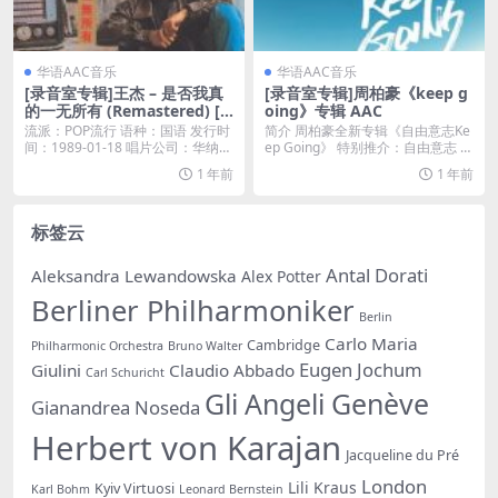
华语AAC音乐
华语AAC音乐
[录音室专辑]王杰 – 是否我真
[录音室专辑]周柏豪《keep g
的一无所有 (Remastered) [iT
oing》专辑 AAC
unes Plus M4A]
流派：POP流行 语种：国语 发行时
简介 周柏豪全新专辑《自由意志Ke
间：1989-01-18 唱片公司：华纳唱
ep Going》 特别推介：自由意志 特
片...
别推...
1 年前
1 年前
标签云
Antal Dorati
Aleksandra Lewandowska
Alex Potter
Berliner Philharmoniker
Berlin
Carlo Maria
Cambridge
Philharmonic Orchestra
Bruno Walter
Eugen Jochum
Giulini
Claudio Abbado
Carl Schuricht
Gli Angeli Genève
Gianandrea Noseda
Herbert von Karajan
Jacqueline du Pré
London
Lili Kraus
Kyiv Virtuosi
Karl Bohm
Leonard Bernstein