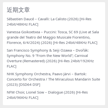
近期文章
Sébastien Daucé – Cavalli: La Calisto (2026) [Hi-Res
24bit/48KHz FLAC]
Vanessa Goikoetxea – Puccini: Tosca, SC 69 (Live at Sala
grande del Teatro del Maggio Musicale Fiorentino,
Florence, 6/4/2024) (2026) [Hi-Res 24bit/48KHz FLAC]
San Francisco Symphony & Seiji Ozawa – Dvořák:
Symphony No. 9 “From the New World”; Carnival
Overture (Remastered) (2026) [Hi-Res 24bit/192KHz
FLAC]
NHK Symphony Orchestra, Paavo Järvi – Bartok:
Concerto for Orchestra / The Miraculous Mandarin Suite
(2023) [DSD64 DSF]
NFM Choir, Lionel Sow – Dialogue (2026) [Hi-Res
24bit/96KHz FLAC]