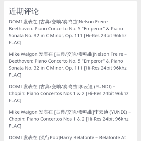
近期评论
DOMI
发表在
[古典/交响/奏鸣曲]Nelson Freire –
Beethoven: Piano Concerto No. 5 "Emperor" & Piano
Sonata No. 32 in C Minor, Op. 111 [Hi-Res 24bit 96khz
FLAC]
Mike Waigon
发表在
[古典/交响/奏鸣曲]Nelson Freire –
Beethoven: Piano Concerto No. 5 "Emperor" & Piano
Sonata No. 32 in C Minor, Op. 111 [Hi-Res 24bit 96khz
FLAC]
DOMI
发表在
[古典/交响/奏鸣曲]李云迪 (YUNDI) –
Chopin: Piano Concertos Nos 1 & 2 [Hi-Res 24bit 96khz
FLAC]
Mike Waigon
发表在
[古典/交响/奏鸣曲]李云迪 (YUNDI) –
Chopin: Piano Concertos Nos 1 & 2 [Hi-Res 24bit 96khz
FLAC]
DOMI
发表在
[流行Pop]Harry Belafonte – Belafonte At