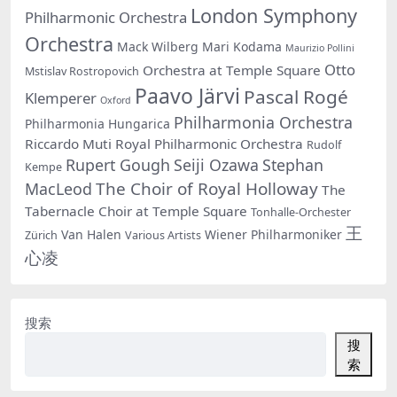
London Symphony
Philharmonic Orchestra
Orchestra
Mack Wilberg
Mari Kodama
Maurizio Pollini
Otto
Orchestra at Temple Square
Mstislav Rostropovich
Paavo Järvi
Pascal Rogé
Klemperer
Oxford
Philharmonia Orchestra
Philharmonia Hungarica
Riccardo Muti
Royal Philharmonic Orchestra
Rudolf
Rupert Gough
Seiji Ozawa
Stephan
Kempe
The Choir of Royal Holloway
MacLeod
The
Tabernacle Choir at Temple Square
Tonhalle-Orchester
王
Van Halen
Wiener Philharmoniker
Zürich
Various Artists
心凌
搜索
搜
索