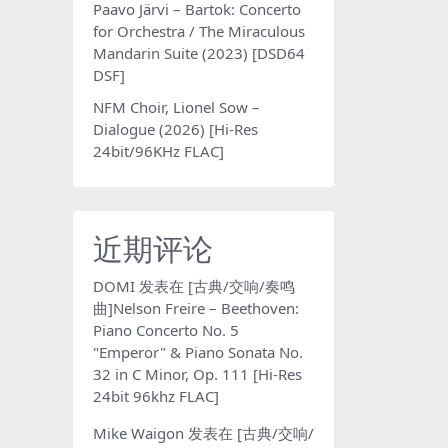
Paavo Järvi – Bartok: Concerto
for Orchestra / The Miraculous
Mandarin Suite (2023) [DSD64
DSF]
NFM Choir, Lionel Sow –
Dialogue (2026) [Hi-Res
24bit/96KHz FLAC]
近期评论
DOMI
发表在
[古典/交响/奏鸣
曲]Nelson Freire – Beethoven:
Piano Concerto No. 5
"Emperor" & Piano Sonata No.
32 in C Minor, Op. 111 [Hi-Res
24bit 96khz FLAC]
Mike Waigon
发表在
[古典/交响/