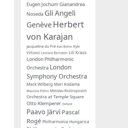
Eugen Jochum
Gianandrea
Gli Angeli
Noseda
Herbert
Genève
von Karajan
Jacqueline du Pré
Kyiv
Karl Bohm
Lili Kraus
Virtuosi
Leonard Bernstein
London Philharmonic
London
Orchestra
Symphony Orchestra
Mack Wilberg
Mari Kodama
Mstislav Rostropovich
Maurizio Pollini
Orchestra at Temple Square
Otto Klemperer
Oxford
Paavo Järvi
Pascal
Rogé
Philharmonia Hungarica