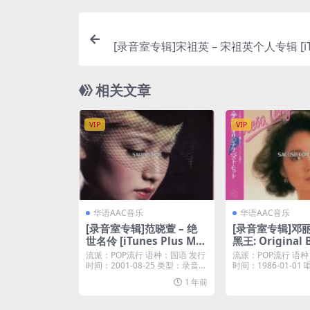
[录音室专辑]宋祖英 – 宋祖英个人专辑 [iTu
相关文章
VIP
VIP
华语AAC音乐
华语AAC音乐
[录音室专辑]范晓萱 – 绝
[录音室专辑]邓丽
世名伶 [iTunes Plus M4
黑王: Original B
A]
(2011) [iTunes
流派：POP流行 语种：国语 发行
流派：POP流行 语种
A]
时间：2001-08-25 类型：录音室
时间：1986-01-01
专辑 ...
his...
1 年前