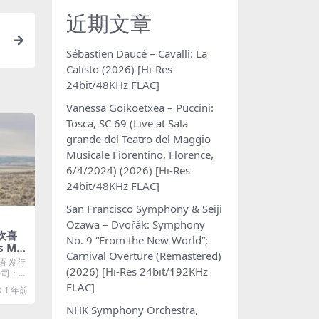
近期文章
Sébastien Daucé – Cavalli: La
Calisto (2026) [Hi-Res
24bit/48KHz FLAC]
Vanessa Goikoetxea – Puccini:
Tosca, SC 69 (Live at Sala
grande del Teatro del Maggio
Musicale Fiorentino, Florence,
6/4/2024) (2026) [Hi-Res
24bit/48KHz FLAC]
San Francisco Symphony & Seiji
Ozawa – Dvořák: Symphony
 欢喜
No. 9 “From the New World”;
us M4
Carnival Overture (Remastered)
语 发行
(2026) [Hi-Res 24bit/192KHz
片公司：易
FLAC]
1 年前
NHK Symphony Orchestra,