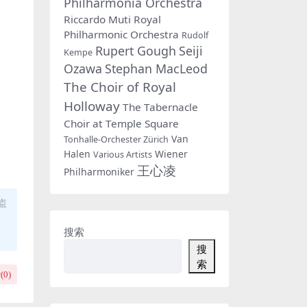
Philharmonia Orchestra
Riccardo Muti
Royal
Philharmonic Orchestra
Rudolf
Rupert Gough
Seiji
Kempe
Ozawa
Stephan MacLeod
The Choir of Royal
Holloway
The Tabernacle
Choir at Temple Square
Van
Tonhalle-Orchester Zürich
Halen
Wiener
Various Artists
王心凌
Philharmoniker
盗
搜索
搜
索
(
0
)