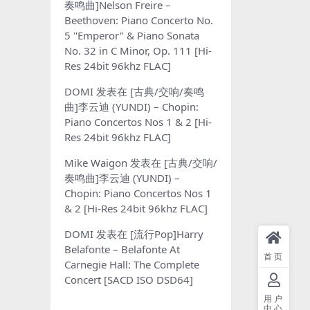
奏鸣曲]Nelson Freire –
Beethoven: Piano Concerto No.
5 "Emperor" & Piano Sonata
No. 32 in C Minor, Op. 111 [Hi-
Res 24bit 96khz FLAC]
DOMI
发表在
[古典/交响/奏鸣
曲]李云迪 (YUNDI) – Chopin:
Piano Concertos Nos 1 & 2 [Hi-
Res 24bit 96khz FLAC]
Mike Waigon
发表在
[古典/交响/
奏鸣曲]李云迪 (YUNDI) –
Chopin: Piano Concertos Nos 1
& 2 [Hi-Res 24bit 96khz FLAC]
DOMI
发表在
[流行Pop]Harry
Belafonte – Belafonte At
首页
Carnegie Hall: The Complete
Concert [SACD ISO DSD64]
用户
中心