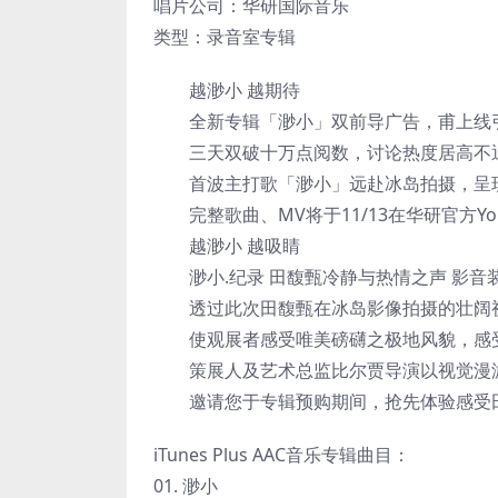
唱片公司：华研国际音乐
类型：录音室专辑
越渺小 越期待
全新专辑「渺小」双前导广告，甫上线
三天双破十万点阅数，讨论热度居高不退
首波主打歌「渺小」远赴冰岛拍摄，呈
完整歌曲、MV将于11/13在华研官方Yo
越渺小 越吸睛
渺小.纪录 田馥甄冷静与热情之声 影音
透过此次田馥甄在冰岛影像拍摄的壮阔视
使观展者感受唯美磅礴之极地风貌，感受
策展人及艺术总监比尔贾导演以视觉漫游
邀请您于专辑预购期间，抢先体验感受田
iTunes Plus AAC音乐专辑曲目：
01. 渺小