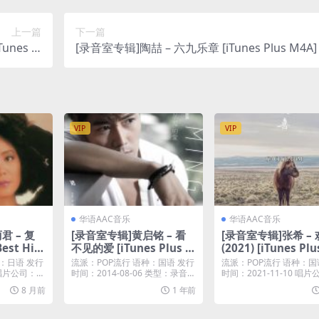
上一篇
下一篇
nes Pl
[录音室专辑]陶喆 – 六九乐章 [iTunes Plus M4A]
us M4A]
VIP
VIP
华语AAC音乐
华语AAC音乐
君 – 复
[录音室专辑]黄启铭 – 看
[录音室专辑]张希 –
est Hits
不见的爱 [iTunes Plus M
(2021) [iTunes Pl
 Plus M4
4A]
A]
：日语 发行
流派：POP流行 语种：国语 发行
流派：POP流行 语种：国
 唱片公司：T
时间：2014-08-06 类型：录音室
时间：2021-11-10 唱
专辑 ...
柏文化...
8 月前
1 年前