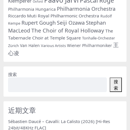
Pascal Rogé
Klemperer
Oxford
Philharmonia Orchestra
Philharmonia Hungarica
Riccardo Muti
Royal Philharmonic Orchestra
Rudolf
Rupert Gough
Seiji Ozawa
Stephan
Kempe
The Choir of Royal Holloway
MacLeod
The
Tabernacle Choir at Temple Square
Tonhalle-Orchester
王
Van Halen
Wiener Philharmoniker
Zürich
Various Artists
心凌
搜索
搜
索
近期文章
Sébastien Daucé – Cavalli: La Calisto (2026) [Hi-Res
24bit/48KHz FLAC]