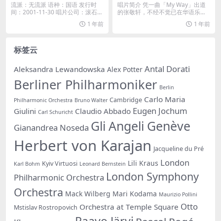
LUS AAC M4A]
流派：无流派 语种：国语 发行时
唱片简介 凭一曲「My Way」出道
间：2001-11-30 唱片公司：滚石唱
的张敬轩，不经不觉已在华语乐坛
片 类...
打滚了八年，由...
1 年前
1 年前
标签云
Antal Dorati
Aleksandra Lewandowska
Alex Potter
Berliner Philharmoniker
Berlin
Carlo Maria
Cambridge
Philharmonic Orchestra
Bruno Walter
Eugen Jochum
Giulini
Claudio Abbado
Carl Schuricht
Gli Angeli Genève
Gianandrea Noseda
Herbert von Karajan
Jacqueline du Pré
London
Lili Kraus
Kyiv Virtuosi
Karl Bohm
Leonard Bernstein
London Symphony
Philharmonic Orchestra
Orchestra
Mack Wilberg
Mari Kodama
Maurizio Pollini
Otto
Orchestra at Temple Square
Mstislav Rostropovich
Paavo Järvi