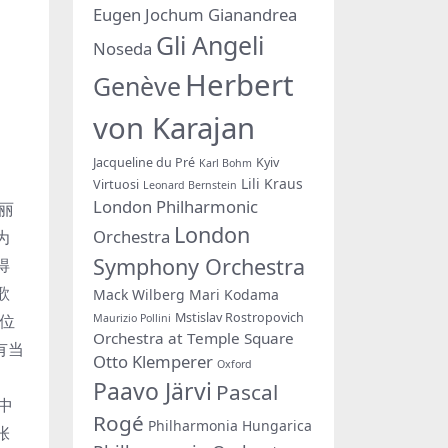
Eugen Jochum
Gianandrea
Gli Angeli
Noseda
Herbert
Genève
von Karajan
Jacqueline du Pré
Kyiv
Karl Bohm
Lili Kraus
Virtuosi
Leonard Bernstein
London Philharmonic
丽
London
Orchestra
为
Symphony Orchestra
得
歌
Mack Wilberg
Mari Kodama
Mstislav Rostropovich
位
Maurizio Pollini
Orchestra at Temple Square
有当
Otto Klemperer
Oxford
Paavo Järvi
Pascal
中
Rogé
Philharmonia Hungarica
张