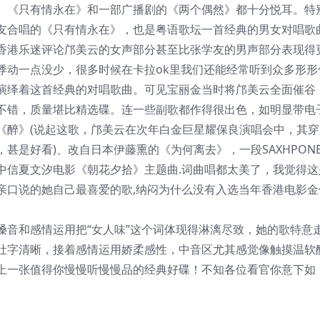
《只有情永在》和一部广播剧的《两个偶然》都十分悦耳。特
友合唱的《只有情永在》，也是粤语歌坛一首经典的男女对唱歌
香港乐迷评论邝美云的女声部分甚至比张学友的男声部分表现得
悸动一点没少，很多时候在卡拉ok里我们还能经常听到众多形形
演绎着这首经典的对唱歌曲。可见宝丽金当时将邝美云全面催谷
不错，质量堪比精选碟。连一些副歌都作得很出色，如明显带电
《醉》(说起这歌，邝美云在次年白金巨星耀保良演唱会中，其穿
甚是好看)、改自日本伊藤熏的《为何离去》，一段SAXHPON
中信夏文汐电影《朝花夕拾》主题曲.词曲唱都太美了，我觉得这
亲口说的她自己最喜爱的歌,纳闷为什么没有入选当年香港电影金
和感情运用把“女人味”这个词体现得淋漓尽致，她的歌特意
吐字清晰，接着感情运用娇柔感性，中音区尤其感觉像触摸温软
上一张值得你慢慢听慢慢品的经典好碟！不知各位看官你意下如