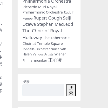
Philharmonia Orchestra
1
Riccardo Muti
Royal
Philharmonic Orchestra
Rudolf
Rupert Gough
Seiji
Kempe
，
Ozawa
Stephan MacLeod
The Choir of Royal
湾
Holloway
The Tabernacle
Choir at Temple Square
贴
Van
Tonhalle-Orchester Zürich
，
Halen
Wiener
Various Artists
中
王心凌
Philharmoniker
品
多
搜索
要
搜
不
索