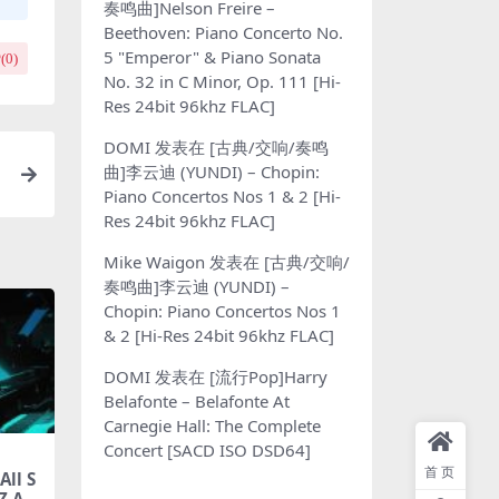
奏鸣曲]Nelson Freire –
Beethoven: Piano Concerto No.
5 "Emperor" & Piano Sonata
(
0
)
No. 32 in C Minor, Op. 111 [Hi-
Res 24bit 96khz FLAC]
DOMI
发表在
[古典/交响/奏鸣
曲]李云迪 (YUNDI) – Chopin:
Piano Concertos Nos 1 & 2 [Hi-
Res 24bit 96khz FLAC]
Mike Waigon
发表在
[古典/交响/
奏鸣曲]李云迪 (YUNDI) –
Chopin: Piano Concertos Nos 1
& 2 [Hi-Res 24bit 96khz FLAC]
DOMI
发表在
[流行Pop]Harry
Belafonte – Belafonte At
Carnegie Hall: The Complete
Concert [SACD ISO DSD64]
首页
ll S