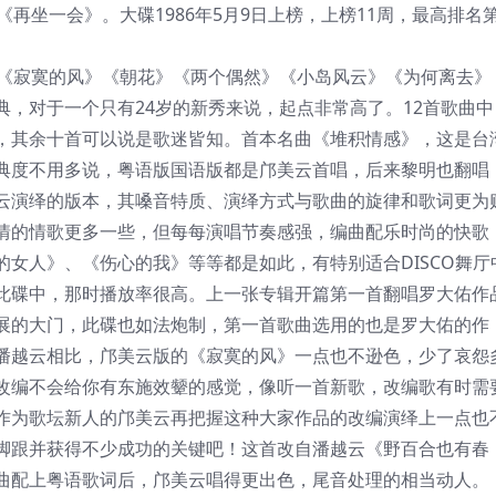
再坐一会》。大碟1986年5月9日上榜，上榜11周，最高排名第
《寂寞的风》《朝花》《两个偶然》《小岛风云》《为何离去》
，对于一个只有24岁的新秀来说，起点非常高了。12首歌曲中
，其余十首可以说是歌迷皆知。首本名曲《堆积情感》，这是台
典度不用多说，粤语版国语版都是邝美云首唱，后来黎明也翻唱
云演绎的版本，其嗓音特质、演绎方式与歌曲的旋律和歌词更为
情的情歌更多一些，但每每演唱节奏感强，编曲配乐时尚的快歌
女人》、《伤心的我》等等都是如此，有特别适合DISCO舞厅
此碟中，那时播放率很高。上一张专辑开篇第一首翻唱罗大佑作
展的大门，此碟也如法炮制，第一首歌曲选用的也是罗大佑的作
潘越云相比，邝美云版的《寂寞的风》一点也不逊色，少了哀怨
改编不会给你有东施效颦的感觉，像听一首新歌，改编歌有时需
作为歌坛新人的邝美云再把握这种大家作品的改编演绎上一点也
脚跟并获得不少成功的关键吧！这首改自潘越云《野百合也有春
曲配上粤语歌词后，邝美云唱得更出色，尾音处理的相当动人。