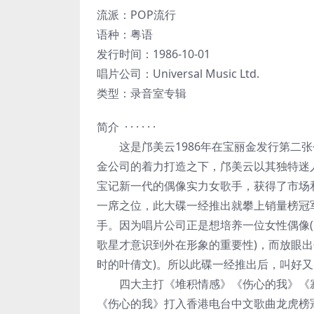
流派：POP流行
语种：粤语
发行时间：1986-10-01
唱片公司：Universal Music Ltd.
类型：录音室专辑
简介 · · · · · ·
这是邝美云1986年在宝丽金发行第二张
金公司的着力打造之下，邝美云以其独特迷
宝记新一代的偶像实力女歌手，获得了市场
一席之位，此大碟一经推出就攀上销量榜冠
手。因为唱片公司正是想培养一位女性偶像
歌星才意识到外在形象的重要性)，而放眼出
时的叶倩文)。所以此碟一经推出后，叫好
四大主打《堆积情感》《伤心的我》《寂寞
《伤心的我》打入香港电台中文歌曲龙虎榜