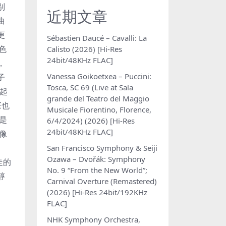
别
近期文章
曲
更
Sébastien Daucé – Cavalli: La
色
Calisto (2026) [Hi-Res
24bit/48KHz FLAC]
，
Vanessa Goikoetxea – Puccini:
子
Tosca, SC 69 (Live at Sala
起
grande del Teatro del Maggio
E也
Musicale Fiorentino, Florence,
是
6/4/2024) (2026) [Hi-Res
24bit/48KHz FLAC]
像
San Francisco Symphony & Seiji
Ozawa – Dvořák: Symphony
走的
No. 9 “From the New World”;
醇
Carnival Overture (Remastered)
(2026) [Hi-Res 24bit/192KHz
FLAC]
NHK Symphony Orchestra,