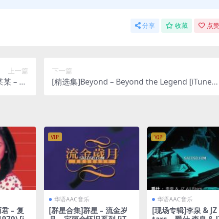
分享
收藏
点赞
上一篇
下一篇
某某 – EP
[精选集]Beyond – Beyond the Legend [iTunes
lus M4A]
Plus M4A]
VIP
VIP
华语AAC音乐
华语AAC音乐
君 – 复
[群星合集]群星 – 流金岁
[现场专辑]李泉 & JZ A