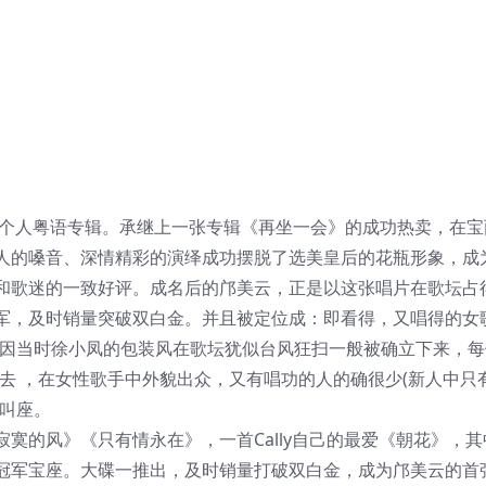
个人粤语专辑。承继上一张专辑《再坐一会》的成功热卖，在宝
人的嗓音、深情精彩的演绎成功摆脱了选美皇后的花瓶形象，成
和歌迷的一致好评。成名后的邝美云，正是以这张唱片在歌坛占
军，及时销量突破双白金。并且被定位成：即看得，又唱得的女
(因当时徐小凤的包装风在歌坛犹似台风狂扫一般被确立下来，每
去 ，在女性歌手中外貌出众，又有唱功的人的确很少(新人中只
又叫座。
的风》《只有情永在》，一首Cally自己的最爱《朝花》，其
冠军宝座。大碟一推出，及时销量打破双白金，成为邝美云的首