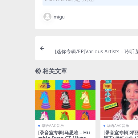
migu
[迷你专辑/EP]Various Artists – 聆听˙
(2024) [iTunes P
相关文章
VIP
VIP
华语AAC音乐
华语AAC音乐
[录音室专辑]马思唯 – Hu
[录音室专辑]邓丽