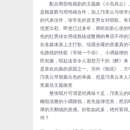
配合两部电视剧的主题曲《小岛风云》、
是顾嘉辉与邓伟雄合作，加上邝美云与张学
的代表佳作，张学友的首支男女对唱歌。有
优更出彩。即使已过多年，再听此歌心里的
色的红男绿女用或熟练或蹩脚的粤语不停的
在各媒体派上主打歌。综观全碟的质素真的
化路线的快歌《等候一个你》、小调旋律的
民初服，唱起这首令人遐想万千的《醉》来，
是喜欢此曲的原因之一。另外《朝花》，方
邝美云早期最出色的单曲，也是邝美云本人
奖最佳主题曲奖
整张唱片可谓是经典味十足，邝美云的嗓音
幽怨淡雅的小调路线，首先旋律优美，然后
厚的天鹅绒的质感。好歌如此多，绝对算得
何？