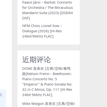
Paavo Järvi – Bartok: Concerto
for Orchestra / The Miraculous
Mandarin Suite (2023) [DSD64
DSF]
NFM Choir, Lionel Sow –
Dialogue (2026) [Hi-Res
24bit/96KHz FLAC]
近期评论
DOMI
发表在
[古典/交响/奏鸣
曲]Nelson Freire – Beethoven:
Piano Concerto No. 5
"Emperor" & Piano Sonata No.
32 in C Minor, Op. 111 [Hi-Res
24bit 96khz FLAC]
盗
Mike Waigon
发表在
[古典/交响/