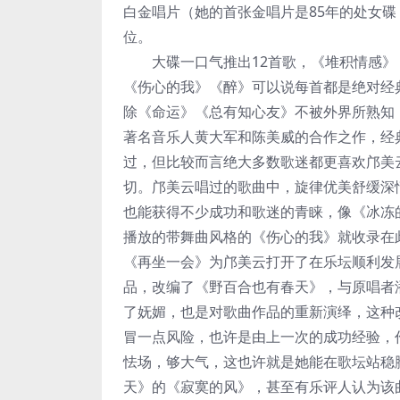
白金唱片（她的首张金唱片是85年的处女碟《
位。
大碟一口气推出12首歌，《堆积情感》
《伤心的我》《醉》可以说每首都是绝对经典
除《命运》《总有知心友》不被外界所熟知
著名音乐人黄大军和陈美威的合作之作，经
过，但比较而言绝大多数歌迷都更喜欢邝美
切。邝美云唱过的歌曲中，旋律优美舒缓深
也能获得不少成功和歌迷的青睐，像《冰冻的
播放的带舞曲风格的《伤心的我》就收录在
《再坐一会》为邝美云打开了在乐坛顺利发
品，改编了《野百合也有春天》，与原唱者
了妩媚，也是对歌曲作品的重新演绎，这种
冒一点风险，也许是由上一次的成功经验，
怯场，够大气，这也许就是她能在歌坛站稳
天》的《寂寞的风》，甚至有乐评人认为该