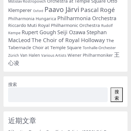
Otto
Orchestra at Temple Square
Mstislav Rostropovich
Paavo Järvi
Pascal Rogé
Klemperer
Oxford
Philharmonia Orchestra
Philharmonia Hungarica
Riccardo Muti
Royal Philharmonic Orchestra
Rudolf
Rupert Gough
Seiji Ozawa
Stephan
Kempe
The Choir of Royal Holloway
MacLeod
The
Tabernacle Choir at Temple Square
Tonhalle-Orchester
王
Van Halen
Wiener Philharmoniker
Zürich
Various Artists
心凌
搜索
搜
索
近期文章