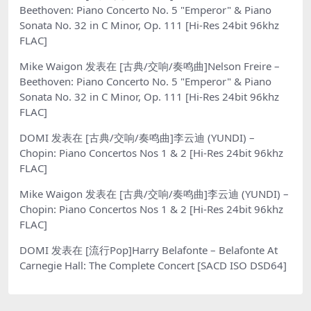
Beethoven: Piano Concerto No. 5 "Emperor" & Piano
Sonata No. 32 in C Minor, Op. 111 [Hi-Res 24bit 96khz
FLAC]
Mike Waigon
发表在
[古典/交响/奏鸣曲]Nelson Freire –
Beethoven: Piano Concerto No. 5 "Emperor" & Piano
Sonata No. 32 in C Minor, Op. 111 [Hi-Res 24bit 96khz
FLAC]
DOMI
发表在
[古典/交响/奏鸣曲]李云迪 (YUNDI) –
Chopin: Piano Concertos Nos 1 & 2 [Hi-Res 24bit 96khz
FLAC]
Mike Waigon
发表在
[古典/交响/奏鸣曲]李云迪 (YUNDI) –
Chopin: Piano Concertos Nos 1 & 2 [Hi-Res 24bit 96khz
FLAC]
DOMI
发表在
[流行Pop]Harry Belafonte – Belafonte At
Carnegie Hall: The Complete Concert [SACD ISO DSD64]