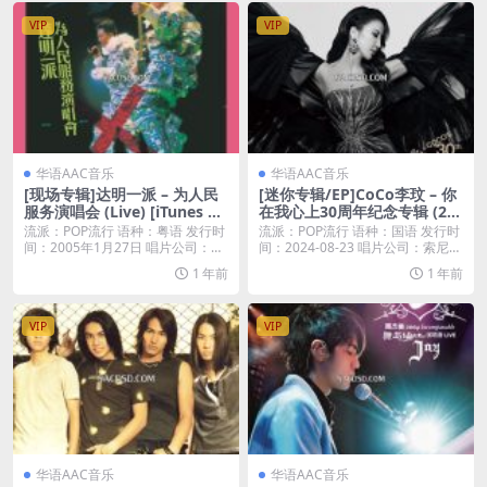
VIP
VIP
华语AAC音乐
华语AAC音乐
[现场专辑]达明一派 – 为人民
[迷你专辑/EP]CoCo李玟 – 你
服务演唱会 (Live) [iTunes Pl
在我心上30周年纪念专辑 (20
us M4A]
24) [iTunes Plus M4A]
流派：POP流行 语种：粤语 发行时
流派：POP流行 语种：国语 发行时
间：2005年1月27日 唱片公司：英
间：2024-08-23 唱片公司：索尼音
皇娛樂...
乐...
1 年前
1 年前
VIP
VIP
华语AAC音乐
华语AAC音乐