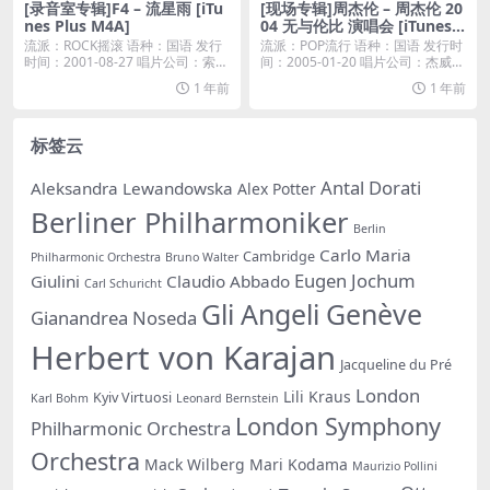
[录音室专辑]F4 – 流星雨 [iTu
[现场专辑]周杰伦 – 周杰伦 20
nes Plus M4A]
04 无与伦比 演唱会 [iTunes P
lus M4A]
流派：ROCK摇滚 语种：国语 发行
流派：POP流行 语种：国语 发行时
时间：2001-08-27 唱片公司：索尼
间：2005-01-20 唱片公司：杰威尔
音...
音...
1 年前
1 年前
标签云
Antal Dorati
Aleksandra Lewandowska
Alex Potter
Berliner Philharmoniker
Berlin
Carlo Maria
Cambridge
Philharmonic Orchestra
Bruno Walter
Eugen Jochum
Giulini
Claudio Abbado
Carl Schuricht
Gli Angeli Genève
Gianandrea Noseda
Herbert von Karajan
Jacqueline du Pré
London
Lili Kraus
Kyiv Virtuosi
Karl Bohm
Leonard Bernstein
London Symphony
Philharmonic Orchestra
Orchestra
Mack Wilberg
Mari Kodama
Maurizio Pollini