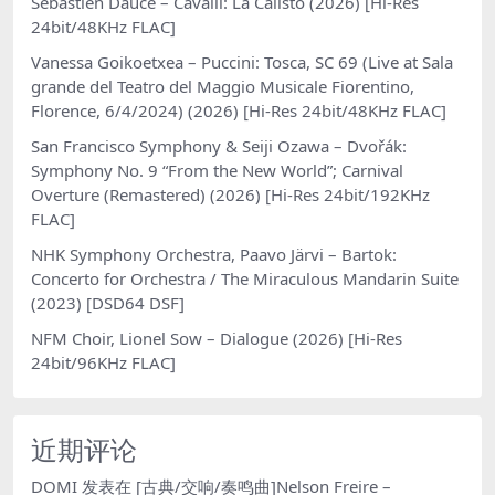
Sébastien Daucé – Cavalli: La Calisto (2026) [Hi-Res
24bit/48KHz FLAC]
Vanessa Goikoetxea – Puccini: Tosca, SC 69 (Live at Sala
grande del Teatro del Maggio Musicale Fiorentino,
Florence, 6/4/2024) (2026) [Hi-Res 24bit/48KHz FLAC]
San Francisco Symphony & Seiji Ozawa – Dvořák:
Symphony No. 9 “From the New World”; Carnival
Overture (Remastered) (2026) [Hi-Res 24bit/192KHz
FLAC]
NHK Symphony Orchestra, Paavo Järvi – Bartok:
Concerto for Orchestra / The Miraculous Mandarin Suite
(2023) [DSD64 DSF]
NFM Choir, Lionel Sow – Dialogue (2026) [Hi-Res
24bit/96KHz FLAC]
近期评论
DOMI
发表在
[古典/交响/奏鸣曲]Nelson Freire –