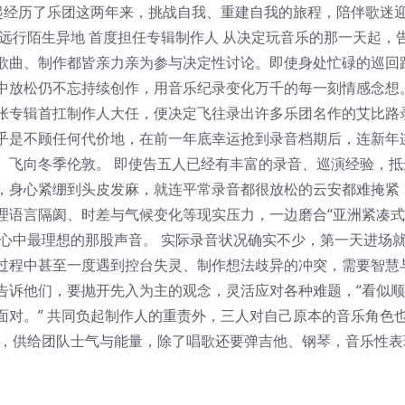
一起经历了乐团这两年来，挑战自我、重建自我的旅程，陪伴歌迷
远行陌生异地 首度担任专辑制作人 从决定玩音乐的那一天起，
歌曲、制作都皆亲力亲为参与决定性讨论。即使身处忙碌的巡回
中放松仍不忘持续创作，用音乐纪录变化万千的每一刻情感念想
张专辑首扛制作人大任，便决定飞往录出许多乐团名作的艾比路
乎是不顾任何代价地，在前一年底幸运抢到录音档期后，连新年
、飞向冬季伦敦。 即使告五人已经有丰富的录音、巡演经验，抵
，身心紧绷到头皮发麻，就连平常录音都很放松的云安都难掩紧
语言隔阂、时差与气候变化等现实压力，一边磨合“亚洲紧凑式 
导是心中最理想的那股声音。 实际录音状况确实不少，第一天进场
过程中甚至一度遇到控台失灵、制作想法歧异的冲突，需要智慧
告诉他们，要抛开先入为主的观念，灵活应对各种难题，“看似
面对。” 共同负起制作人的重责外，三人对自己原本的音乐角色
浦，供给团队士气与能量，除了唱歌还要弹吉他、钢琴，音乐性表