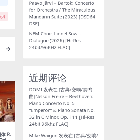
Paavo Järvi – Bartok: Concerto
for Orchestra / The Miraculous
Mandarin Suite (2023) [DSD64
(
0
)
DSF]
NFM Choir, Lionel Sow –
Dialogue (2026) [Hi-Res
24bit/96KHz FLAC]
近期评论
DOMI
发表在
[古典/交响/奏鸣
曲]Nelson Freire – Beethoven:
Piano Concerto No. 5
"Emperor" & Piano Sonata No.
32 in C Minor, Op. 111 [Hi-Res
24bit 96khz FLAC]
体 R.
Mike Waigon
发表在
[古典/交响/