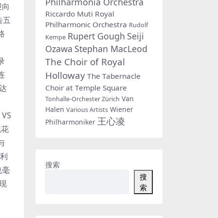
Philharmonia Orchestra
迎向
Riccardo Muti
Royal
告五
Philharmonic Orchestra
Rudolf
路
Rupert Gough
Seiji
Kempe
。
Ozawa
Stephan MacLeod
The Choir of Royal
录
Holloway
连
The Tabernacle
Choir at Temple Square
达
Van
Tonhalle-Orchester Zürich
Halen
Wiener
Various Artists
VS
王心凌
Philharmoniker
就花
与
顺利
搜索
也毫
搜
现
索