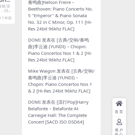
Orie
奏鸣曲]Nelson Freire –
 [iTu
鲁斯/灵
Beethoven: Piano Concerto No.
：202
5 "Emperor" & Piano Sonata
1 年前
No. 32 in C Minor, Op. 111 [Hi-
Res 24bit 96khz FLAC]
DOMI
发表在
[古典/交响/奏鸣
曲]李云迪 (YUNDI) – Chopin:
Piano Concertos Nos 1 & 2 [Hi-
Res 24bit 96khz FLAC]
Mike Waigon
发表在
[古典/交响/
奏鸣曲]李云迪 (YUNDI) –
Chopin: Piano Concertos Nos 1
& 2 [Hi-Res 24bit 96khz FLAC]
DOMI
发表在
[流行Pop]Harry
Belafonte – Belafonte At
首页
Carnegie Hall: The Complete
Concert [SACD ISO DSD64]
用户
中心