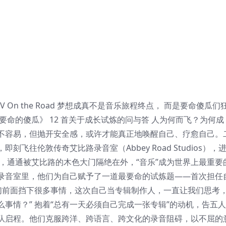
cusefive IV On the Road 梦想成真不是音乐旅程终点， 而是要命傻瓜
要命的傻瓜》 12 首关于成长试炼的问与答 人为何而飞？为何成
不容易，但抛开安全感，或许才能真正地唤醒自己、疗愈自己。
飞往伦敦传奇艾比路录音室（Abbey Road Studios），
，通通被艾比路的木色大门隔绝在外，“音乐”成为世界上最重要
的传奇录音室里，他们为自己赋予了一道最要命的试炼题——首次担任
我们前面挡下很多事情，这次自己当专辑制作人，一直让我们思考
事情？” 抱着“总有一天必须自己完成一张专辑”的动机，告五
队启程。他们克服跨洋、跨语言、跨文化的录音阻碍，以不屈的