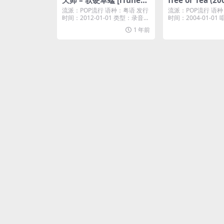
天师 – 软硬草蜢 [iTunes
ffee or Tea (20
Plus M4A]
es Plus M4A]
流派：POP流行 语种：粤语 发行
流派：POP流行 语种
时间：2012-01-01 类型：录音室
时间：2004-01-0
专辑 ...
20...
1 年前