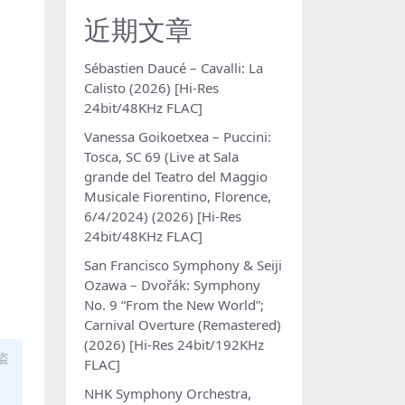
近期文章
Sébastien Daucé – Cavalli: La
Calisto (2026) [Hi-Res
24bit/48KHz FLAC]
Vanessa Goikoetxea – Puccini:
Tosca, SC 69 (Live at Sala
grande del Teatro del Maggio
Musicale Fiorentino, Florence,
6/4/2024) (2026) [Hi-Res
24bit/48KHz FLAC]
San Francisco Symphony & Seiji
Ozawa – Dvořák: Symphony
No. 9 “From the New World”;
Carnival Overture (Remastered)
(2026) [Hi-Res 24bit/192KHz
盗
FLAC]
NHK Symphony Orchestra,