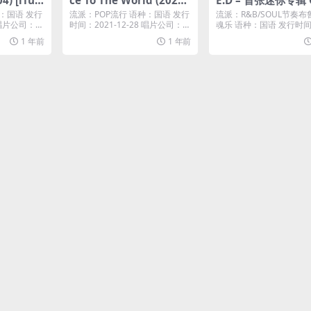
04) [iTun
ce To The World (2021)
E.D – 首张迷你专辑 
[iTunes Plus M4A]
ntal – R.E.D (2024)
：国语 发行
流派：POP流行 语种：国语 发行
流派：R&B/SOUL节奏布
nes Plus M4A]
1 唱片公司：℗
时间：2021-12-28 唱片公司：M
魂乐 语种：国语 发行时间
edi...
4...
1 年前
1 年前