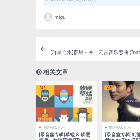
migu
[群星合集]群星 – 冲上云霄音乐恋曲 (Inst
al) [iTunes P
相关文章
VIP
VIP
华语AAC音乐
华语AAC音乐
[录音室专辑]草蜢 & 软硬
[录音室专辑]刘德华