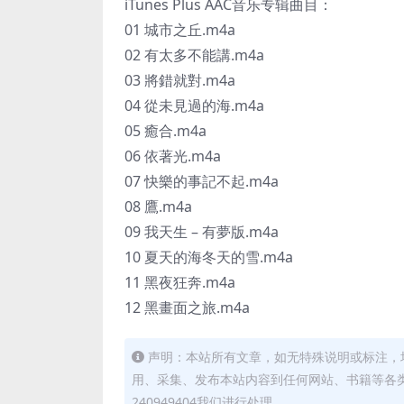
iTunes Plus AAC音乐专辑曲目：
01 城市之丘.m4a
02 有太多不能講.m4a
03 將錯就對.m4a
04 從未見過的海.m4a
05 癒合.m4a
06 依著光.m4a
07 快樂的事記不起.m4a
08 鷹.m4a
09 我天生 – 有夢版.m4a
10 夏天的海冬天的雪.m4a
11 黑夜狂奔.m4a
12 黑畫面之旅.m4a
声明：本站所有文章，如无特殊说明或标注，
用、采集、发布本站内容到任何网站、书籍等各
240949404我们进行处理。