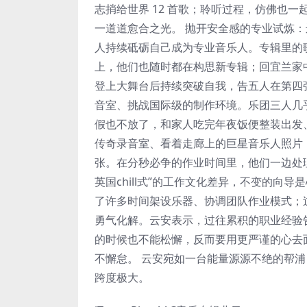
志捎给世界 12 首歌；聆听过程，仿佛也
一道道愈合之光。 抛开安全感的专业试炼：
人持续砥砺自己成为专业音乐人。专辑里的
上，他们也随时都在构思新专辑；回宜兰家
登上大舞台后持续突破自我，告五人在第四
音室、挑战国际级的制作环境。乐团三人几
假也不放了，和家人吃完年夜饭便整装出发
传奇录音室、看着走廊上的巨星音乐人照片
张。在分秒必争的作业时间里，他们一边处理
英国chill式”的工作文化差异，不变的向
了许多时间架设乐器、协调团队作业模式；
勇气化解。云安表示，过往累积的职业经验
的时候也不能松懈，反而要用更严谨的心去
不懈怠。 云安宛如一台能量源源不绝的帮
跨度极大。