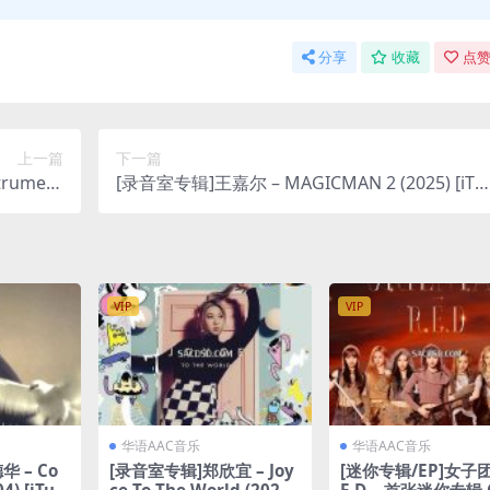
分享
收藏
点赞
上一篇
下一篇
rument
[录音室专辑]王嘉尔 – MAGICMAN 2 (2025) [iTu
lus M4A]
nes Plus M4A]
VIP
VIP
华语AAC音乐
华语AAC音乐
 – Co
[录音室专辑]郑欣宜 – Joy
[迷你专辑/EP]女子团