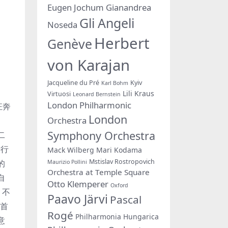
Eugen Jochum
Gianandrea
Gli Angeli
Noseda
Herbert
Genève
von Karajan
Jacqueline du Pré
Kyiv
Karl Bohm
Lili Kraus
Virtuosi
Leonard Bernstein
London Philharmonic
们狂奔
London
Orchestra
Symphony Orchestra
二
进行
Mack Wilberg
Mari Kodama
Mstislav Rostropovich
的
Maurizio Pollini
Orchestra at Temple Square
自
Otto Klemperer
Oxford
，不
Paavo Järvi
Pascal
人首
Rogé
Philharmonia Hungarica
意