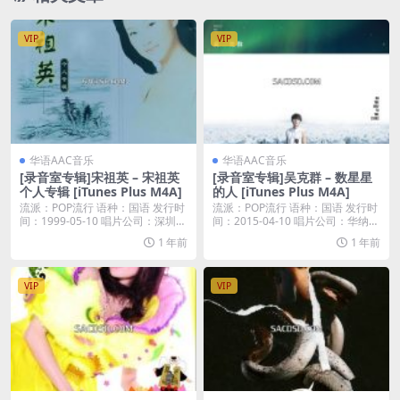
VIP
VIP
华语AAC音乐
华语AAC音乐
[录音室专辑]宋祖英 – 宋祖英
[录音室专辑]吴克群 – 数星星
个人专辑 [iTunes Plus M4A]
的人 [iTunes Plus M4A]
流派：POP流行 语种：国语 发行时
流派：POP流行 语种：国语 发行时
间：1999-05-10 唱片公司：深圳市
间：2015-04-10 唱片公司：华纳唱
声...
片...
1 年前
1 年前
VIP
VIP