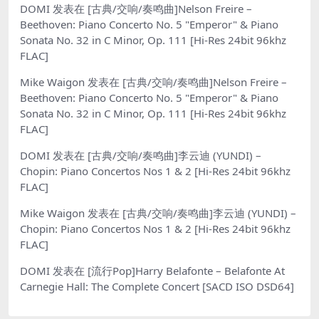
DOMI
发表在
[古典/交响/奏鸣曲]Nelson Freire –
Beethoven: Piano Concerto No. 5 "Emperor" & Piano
Sonata No. 32 in C Minor, Op. 111 [Hi-Res 24bit 96khz
FLAC]
Mike Waigon
发表在
[古典/交响/奏鸣曲]Nelson Freire –
Beethoven: Piano Concerto No. 5 "Emperor" & Piano
Sonata No. 32 in C Minor, Op. 111 [Hi-Res 24bit 96khz
FLAC]
DOMI
发表在
[古典/交响/奏鸣曲]李云迪 (YUNDI) –
Chopin: Piano Concertos Nos 1 & 2 [Hi-Res 24bit 96khz
FLAC]
Mike Waigon
发表在
[古典/交响/奏鸣曲]李云迪 (YUNDI) –
Chopin: Piano Concertos Nos 1 & 2 [Hi-Res 24bit 96khz
FLAC]
DOMI
发表在
[流行Pop]Harry Belafonte – Belafonte At
Carnegie Hall: The Complete Concert [SACD ISO DSD64]