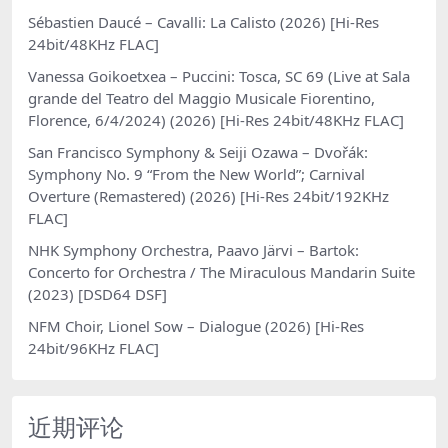
Sébastien Daucé – Cavalli: La Calisto (2026) [Hi-Res
24bit/48KHz FLAC]
Vanessa Goikoetxea – Puccini: Tosca, SC 69 (Live at Sala
grande del Teatro del Maggio Musicale Fiorentino,
Florence, 6/4/2024) (2026) [Hi-Res 24bit/48KHz FLAC]
San Francisco Symphony & Seiji Ozawa – Dvořák:
Symphony No. 9 “From the New World”; Carnival
Overture (Remastered) (2026) [Hi-Res 24bit/192KHz
FLAC]
NHK Symphony Orchestra, Paavo Järvi – Bartok:
Concerto for Orchestra / The Miraculous Mandarin Suite
(2023) [DSD64 DSF]
NFM Choir, Lionel Sow – Dialogue (2026) [Hi-Res
24bit/96KHz FLAC]
近期评论