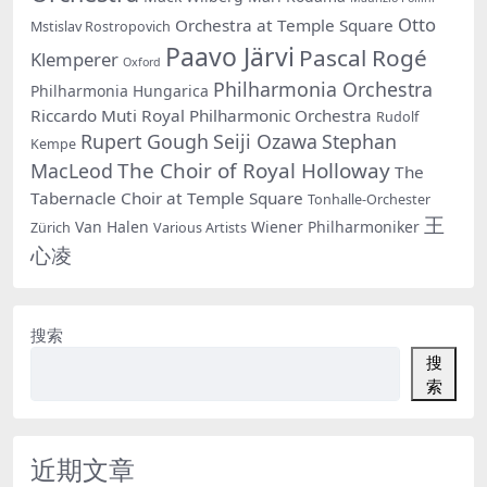
Otto
Orchestra at Temple Square
Mstislav Rostropovich
Paavo Järvi
Pascal Rogé
Klemperer
Oxford
Philharmonia Orchestra
Philharmonia Hungarica
Riccardo Muti
Royal Philharmonic Orchestra
Rudolf
Rupert Gough
Seiji Ozawa
Stephan
Kempe
The Choir of Royal Holloway
MacLeod
The
Tabernacle Choir at Temple Square
Tonhalle-Orchester
王
Van Halen
Wiener Philharmoniker
Zürich
Various Artists
心凌
搜索
搜
索
近期文章