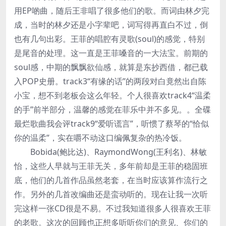
用EP啲曲，随后王非唱了很多他们的歌。而词由林夕完
成，当时的林夕还是小字辈吧，词写得再直白不过，倒
也有几句出彩。王菲的唱腔有灵歌(soul)的感觉，特别
是尾音的处理。这一直是王菲嗓音的一大法宝。前期的
soul感，中期的飘飘欲仙感，就算是东抄西借，都已载
入POP史册。track3“有缘的话”的两段对白竟然出自陈
小宝，想不到老板会这么年轻。个人很喜欢track4“温柔
的手”前半部分，温馨的感觉在菲乐中并不多见。。全碟
最烂歌曲我会评track9“爱听谎言”，听惯了蔡琴的“恰似
你的温柔”，实在嚼不动这口编佩复杂的热冷饭。
Bobida(鲍比达)、RaymondWong(王利名)、林敏
怡，这些人早就与王菲无关，多年前却是王菲的稳固班
底，他们的几首作品虽然老套，在当时应该算作流行之
作。另外的几首改编曲还是蛮动听的。现在让我一次听
完这样一张CD很是不易。不过我知道很多人很喜欢王菲
的老歌。这次的回顾也正想多听听你们的意见、你们的