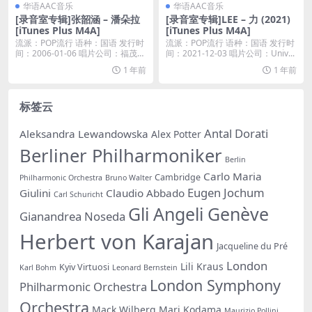
华语AAC音乐
华语AAC音乐
[录音室专辑]张韶涵 – 潘朵拉
[录音室专辑]LEE – 力 (2021)
[iTunes Plus M4A]
[iTunes Plus M4A]
流派：POP流行 语种：国语 发行时
流派：POP流行 语种：国语 发行时
间：2006-01-06 唱片公司：福茂唱
间：2021-12-03 唱片公司：Univ...
片...
1 年前
1 年前
标签云
Antal Dorati
Aleksandra Lewandowska
Alex Potter
Berliner Philharmoniker
Berlin
Carlo Maria
Cambridge
Philharmonic Orchestra
Bruno Walter
Eugen Jochum
Giulini
Claudio Abbado
Carl Schuricht
Gli Angeli Genève
Gianandrea Noseda
Herbert von Karajan
Jacqueline du Pré
London
Lili Kraus
Kyiv Virtuosi
Karl Bohm
Leonard Bernstein
London Symphony
Philharmonic Orchestra
Orchestra
Mack Wilberg
Mari Kodama
Maurizio Pollini