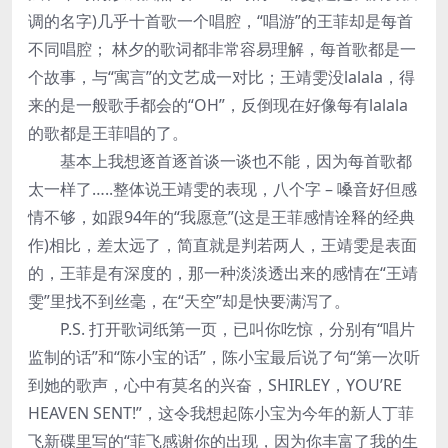
调的名字)几乎十首歌一个唱腔，“唱游”的王菲却是每首
不同唱腔； 林夕的歌词都非常容易理解，每首歌都是一
个故事，与“寓言”的文艺成一对比；王靖雯没lalala，得
来的是一般歌手都会的“OH”，反倒现在好像每有lalala
的歌都是王菲唱的了。
基本上我想逐首逐首谈一谈也不能，因为每首歌都
太一样了…..整体说王靖雯的表现，八个字 – 嗓音好但感
情不够，如跟94年的“我愿意”(这是王菲感情诠释的经典
作)相比，差太远了，简直就是判若两人，王靖雯是表面
的，王菲是有深度的，那一种淡淡透出来的感情在“王靖
雯”里找不到丝毫，在“天空”却是快要满泻了。
P.S. 打开歌词纸第一页，已叫你吃惊，分别有“唱片
监制的话”和“陈小宝的话”，陈小宝最后说了句“第一次听
到她的歌声，心中有莫名的兴奋，SHIRLEY，YOU’RE
HEAVEN SENT!”，这令我想起陈小宝为今年的新人丁菲
飞新碟里写的“菲飞感谢你的出现，因为你丰富了我的生