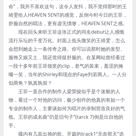
命”，我并不喜欢这句，这令人发抖，我不觉得那时的王
靖雯给人HEAVEN SENT的感觉，反倒今时今日的王菲，
舒服自然的唱法，更有虚无缥缈，HEAVEN SENT之感。
现在回头来听王菲这张正式的同名debut让人感慨
流行乐坛的千变万化。封面上低头微笑的王靖雯，怎么
会想到她走上一条传奇之路。你可以说那时她的发型、
服饰又娘又土，我还觉得挺舒服的。在某网站曾经看过
一段十多年前王菲领奖的clip，老气的装束，羞涩的掩
嘴一笑，当年的Shirley和现在的Faye判若两人。一人分
似两角？孰真孰假？
王菲一直合作的制作人梁荣骏似乎是个迷般的人
物，看过一个对他的访问，极少创作的他真的有如一个
专业的制作人，主要谈如何为唱片的录制营造良好的气
氛。王菲的成名曲“仍是旧句子”(tarck 7)倒是出自他的
手。
碟内有几首出挑的歌。开篇的track1“无奈那天”选