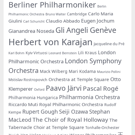
Berliner Philharmoniker
Berlin
Carlo Maria
Cambridge
Philharmonic Orchestra
Bruno Walter
Eugen Jochum
Giulini
Claudio Abbado
Carl Schuricht
Gli Angeli Genève
Gianandrea Noseda
Herbert von Karajan
Jacqueline du Pré
London
Lili Kraus
Kyiv Virtuosi
Karl Bohm
Leonard Bernstein
London Symphony
Philharmonic Orchestra
Orchestra
Mack Wilberg
Mari Kodama
Maurizio Pollini
Otto
Orchestra at Temple Square
Mstislav Rostropovich
Paavo Järvi
Pascal Rogé
Klemperer
Oxford
Philharmonia Orchestra
Philharmonia Hungarica
Riccardo Muti
Royal Philharmonic Orchestra
Rudolf
Rupert Gough
Seiji Ozawa
Stephan
Kempe
The Choir of Royal Holloway
MacLeod
The
Tabernacle Choir at Temple Square
Tonhalle-Orchester
王