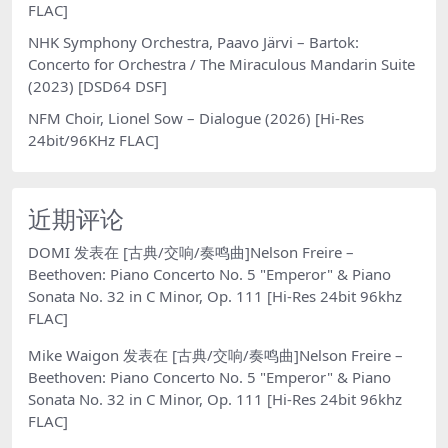
FLAC]
NHK Symphony Orchestra, Paavo Järvi – Bartok:
Concerto for Orchestra / The Miraculous Mandarin Suite
(2023) [DSD64 DSF]
NFM Choir, Lionel Sow – Dialogue (2026) [Hi-Res
24bit/96KHz FLAC]
近期评论
DOMI
发表在
[古典/交响/奏鸣曲]Nelson Freire –
Beethoven: Piano Concerto No. 5 "Emperor" & Piano
Sonata No. 32 in C Minor, Op. 111 [Hi-Res 24bit 96khz
FLAC]
Mike Waigon
发表在
[古典/交响/奏鸣曲]Nelson Freire –
Beethoven: Piano Concerto No. 5 "Emperor" & Piano
Sonata No. 32 in C Minor, Op. 111 [Hi-Res 24bit 96khz
FLAC]