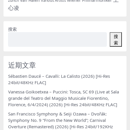
Van Halen
Wiener Philharmoniker
Zürich
Various Artists
心凌
搜索
搜
索
近期文章
Sébastien Daucé – Cavalli: La Calisto (2026) [Hi-Res
24bit/48KHz FLAC]
Vanessa Goikoetxea – Puccini: Tosca, SC 69 (Live at Sala
grande del Teatro del Maggio Musicale Fiorentino,
Florence, 6/4/2024) (2026) [Hi-Res 24bit/48KHz FLAC]
San Francisco Symphony & Seiji Ozawa – Dvořák:
Symphony No. 9 “From the New World”; Carnival
Overture (Remastered) (2026) [Hi-Res 24bit/192KHz