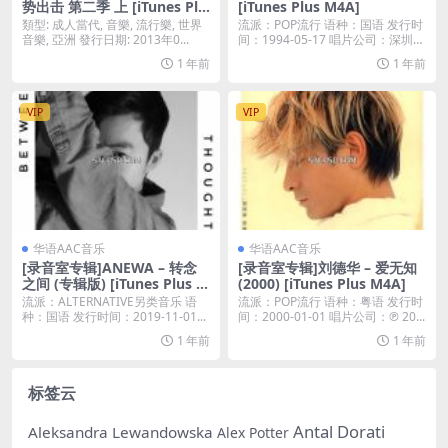
势出击 第二季 上 [iTunes Plu
[iTunes Plus M4A]
s M4A]
類型: 成人當代, 音樂, 流行樂, 世界
流派：POP流行 语种：国语 发行时
音樂, 亞洲 發行日期: 2013年0...
间：1994-05-17 唱片公司：深圳市
声...
1 年前
1 年前
VIP
VIP
华语AAC音乐
华语AAC音乐
[录音室专辑]ANEWA – 转念
[录音室专辑]刘德华 – 爱无知
之间 (专辑版) [iTunes Plus M
(2000) [iTunes Plus M4A]
4A]
流派：ALTERNATIVE另类音乐 语
流派：POP流行 语种：粤语 发行时
种：国语 发行时间：2019-11-01...
间：2000-01-01 唱片公司：℗ 20...
1 年前
1 年前
标签云
Antal Dorati
Aleksandra Lewandowska
Alex Potter