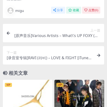
migu
分享
收藏
点赞(
0
)
上一篇
[原声音乐]Various Artists – What\’s UP FOXY (Ori
ginal Soundtrack) [iTunes Plus M4A]
下一篇
[录音室专辑]RAVI (라비) – LOVE & FIGHT [iTunes
Plus M4A]
相关文章
VIP
VIP