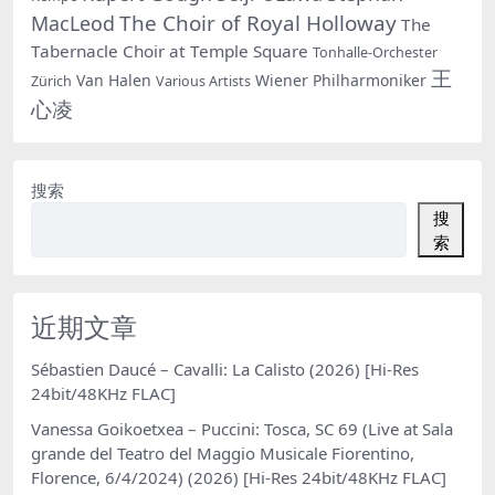
The Choir of Royal Holloway
MacLeod
The
Tabernacle Choir at Temple Square
Tonhalle-Orchester
王
Van Halen
Wiener Philharmoniker
Zürich
Various Artists
心凌
搜索
搜
索
近期文章
Sébastien Daucé – Cavalli: La Calisto (2026) [Hi-Res
24bit/48KHz FLAC]
Vanessa Goikoetxea – Puccini: Tosca, SC 69 (Live at Sala
grande del Teatro del Maggio Musicale Fiorentino,
Florence, 6/4/2024) (2026) [Hi-Res 24bit/48KHz FLAC]