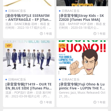
日韩AAC音乐
日韩AAC音乐
[迷你专辑/EP]LE SSERAFIM
[录音室专辑]Stray Kids – SK
– ANTIFRAGILE – EP [iTunes
Z2020 [iTunes Plus M4A]
Plus M4A]
流派：DANCE舞曲 语种：韩语 发
流派：RAP/HIP HOP 语种：韩语 发
行时间：2022-10-17 唱片公司：S
行时间：2020-03-18 唱片公...
o...
1 年前
1 年前
VIP
VIP
日韩AAC音乐
日韩AAC音乐
[录音室专辑]T1419 – OUR TE
[录音室专辑]Yuji Ohno & Lu
EN_BLUE SIDE [iTunes Plus
pintic Five – LUPIN THE TH
M4A]
IRD: BUONO!! BUONO!! [iTu
流派：POP流行 语种：日语 发行时
Genres: Jazz, Music Released: Oct
nes Plus M4A]
间：2022-03-09 唱片公司：(P) ...
21, 20...
1 年前
1 年前