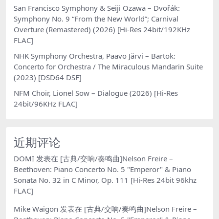
San Francisco Symphony & Seiji Ozawa – Dvořák:
Symphony No. 9 “From the New World”; Carnival
Overture (Remastered) (2026) [Hi-Res 24bit/192KHz
FLAC]
NHK Symphony Orchestra, Paavo Järvi – Bartok:
Concerto for Orchestra / The Miraculous Mandarin Suite
(2023) [DSD64 DSF]
NFM Choir, Lionel Sow – Dialogue (2026) [Hi-Res
24bit/96KHz FLAC]
近期评论
DOMI
发表在
[古典/交响/奏鸣曲]Nelson Freire –
Beethoven: Piano Concerto No. 5 "Emperor" & Piano
Sonata No. 32 in C Minor, Op. 111 [Hi-Res 24bit 96khz
FLAC]
Mike Waigon
发表在
[古典/交响/奏鸣曲]Nelson Freire –