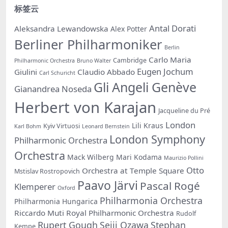
标签云
Antal Dorati
Aleksandra Lewandowska
Alex Potter
Berliner Philharmoniker
Berlin
Carlo Maria
Cambridge
Philharmonic Orchestra
Bruno Walter
Eugen Jochum
Giulini
Claudio Abbado
Carl Schuricht
Gli Angeli Genève
Gianandrea Noseda
Herbert von Karajan
Jacqueline du Pré
London
Lili Kraus
Kyiv Virtuosi
Karl Bohm
Leonard Bernstein
London Symphony
Philharmonic Orchestra
Orchestra
Mack Wilberg
Mari Kodama
Maurizio Pollini
Otto
Orchestra at Temple Square
Mstislav Rostropovich
Paavo Järvi
Pascal Rogé
Klemperer
Oxford
Philharmonia Orchestra
Philharmonia Hungarica
Riccardo Muti
Royal Philharmonic Orchestra
Rudolf
Rupert Gough
Seiji Ozawa
Stephan
Kempe