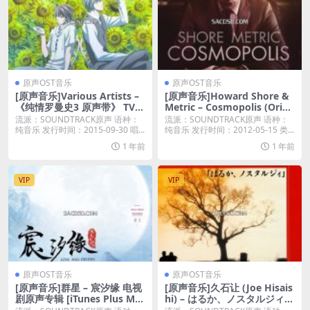
原声OST音乐
原声OST音乐
[原声音乐]Various Artists –
[原声音乐]Howard Shore &
《纯情罗曼史3 原声带》 TVア
Metric – Cosmopolis (Origi
ニメ纯情ロマンチカ3 オリジ
nal Motion Picture Soundtr
流派：SOUNDTRACK原声 语种：
流派：SOUNDTRACK原声 语种：
ナルサウンドトラック (2015)
ack) [iTunes Plus M4A]
纯音乐 发行时间：2015-09-30 唱...
纯音乐 发行时间：2012-05-15 类...
[iTunes Plus M4A]
1 年前
1 年前
VIP
VIP
原声OST音乐
原声OST音乐
[原声音乐]群星 – 宸汐缘 电视
[原声音乐]久石让 (Joe Hisais
剧原声专辑 [iTunes Plus M4
hi) – はるか、ノスタルジィ
A]
(Haruka, Nosutaruji) (2001)