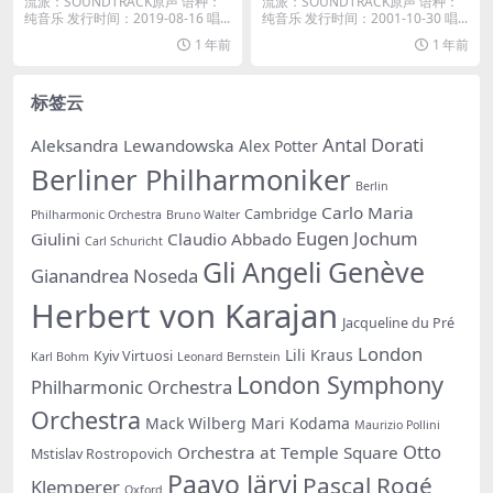
流派：SOUNDTRACK原声 语种：
流派：SOUNDTRACK原声 语种：
[iTunes Plus M4A]
纯音乐 发行时间：2019-08-16 唱...
纯音乐 发行时间：2001-10-30 唱...
1 年前
1 年前
标签云
Antal Dorati
Aleksandra Lewandowska
Alex Potter
Berliner Philharmoniker
Berlin
Carlo Maria
Cambridge
Philharmonic Orchestra
Bruno Walter
Eugen Jochum
Giulini
Claudio Abbado
Carl Schuricht
Gli Angeli Genève
Gianandrea Noseda
Herbert von Karajan
Jacqueline du Pré
London
Lili Kraus
Kyiv Virtuosi
Karl Bohm
Leonard Bernstein
London Symphony
Philharmonic Orchestra
Orchestra
Mack Wilberg
Mari Kodama
Maurizio Pollini
Otto
Orchestra at Temple Square
Mstislav Rostropovich
Paavo Järvi
Pascal Rogé
Klemperer
Oxford