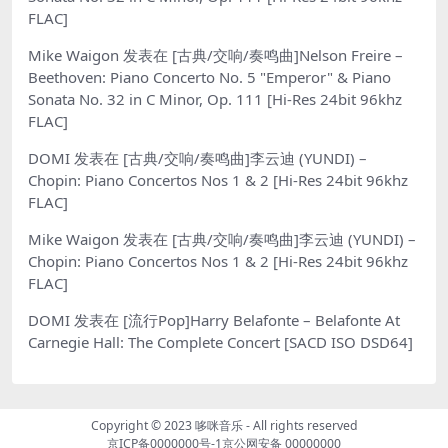
FLAC]
Mike Waigon
发表在
[古典/交响/奏鸣曲]Nelson Freire –
Beethoven: Piano Concerto No. 5 "Emperor" & Piano
Sonata No. 32 in C Minor, Op. 111 [Hi-Res 24bit 96khz
FLAC]
DOMI
发表在
[古典/交响/奏鸣曲]李云迪 (YUNDI) –
Chopin: Piano Concertos Nos 1 & 2 [Hi-Res 24bit 96khz
FLAC]
Mike Waigon
发表在
[古典/交响/奏鸣曲]李云迪 (YUNDI) –
Chopin: Piano Concertos Nos 1 & 2 [Hi-Res 24bit 96khz
FLAC]
DOMI
发表在
[流行Pop]Harry Belafonte – Belafonte At
Carnegie Hall: The Complete Concert [SACD ISO DSD64]
Copyright © 2023
哆咪音乐
- All rights reserved
京ICP备0000000号-1
京公网安备 00000000