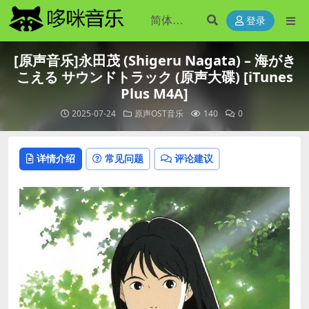
登录
[原声音乐]永田茂 (Shigeru Nagata) – 海がき
こえる サウンドトラック (原声大碟) [iTunes
Plus M4A]
2025-07-24
原声OST音乐
140
0
详情介绍
常见问题
评论建议