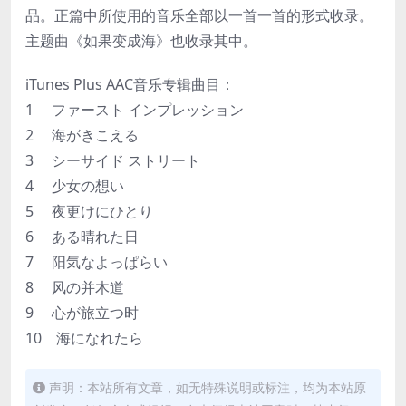
品。正篇中所使用的音乐全部以一首一首的形式收录。
主题曲《如果变成海》也收录其中。
iTunes Plus AAC音乐专辑曲目：
1 ファースト インプレッション
2 海がきこえる
3 シーサイド ストリート
4 少女の想い
5 夜更けにひとり
6 ある晴れた日
7 阳気なよっぱらい
8 风の并木道
9 心が旅立つ时
10 海になれたら
声明：本站所有文章，如无特殊说明或标注，均为本站原