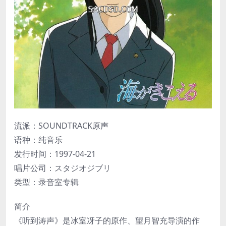
流派：SOUNDTRACK原声
语种：纯音乐
发行时间：1997-04-21
唱片公司：スタジオジブリ
类型：录音室专辑
简介
《听到涛声》是冰室冴子的原作、望月智充导演的作