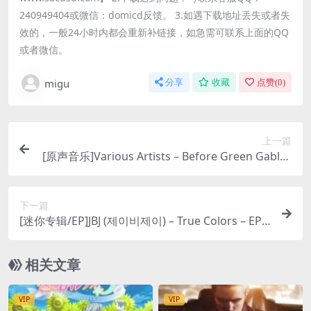
240949404或微信：domicd反馈。 3.如遇下载地址丢失或者失
效的，一般24小时内都会重新补链接，如急需可联系上面的QQ
或者微信。
migu
分享
收藏
点赞(
0
)
上一篇
[原声音乐]Various Artists – Before Green Gables
(Music from the Original Soundtrack) [iTunes Pl
us M4A]
下一篇
[迷你专辑/EP]JBJ (제이비제이) – True Colors – EP [i
Tunes Plus M4A]
相关文章
VIP
VIP