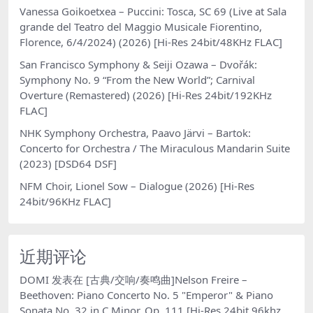
Vanessa Goikoetxea – Puccini: Tosca, SC 69 (Live at Sala
grande del Teatro del Maggio Musicale Fiorentino,
Florence, 6/4/2024) (2026) [Hi-Res 24bit/48KHz FLAC]
San Francisco Symphony & Seiji Ozawa – Dvořák:
Symphony No. 9 “From the New World”; Carnival
Overture (Remastered) (2026) [Hi-Res 24bit/192KHz
FLAC]
NHK Symphony Orchestra, Paavo Järvi – Bartok:
Concerto for Orchestra / The Miraculous Mandarin Suite
(2023) [DSD64 DSF]
NFM Choir, Lionel Sow – Dialogue (2026) [Hi-Res
24bit/96KHz FLAC]
近期评论
DOMI
发表在
[古典/交响/奏鸣曲]Nelson Freire –
Beethoven: Piano Concerto No. 5 "Emperor" & Piano
Sonata No. 32 in C Minor, Op. 111 [Hi-Res 24bit 96khz