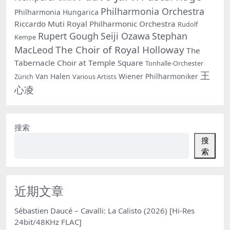
Philharmonia Orchestra
Philharmonia Hungarica
Riccardo Muti
Royal Philharmonic Orchestra
Rudolf
Rupert Gough
Seiji Ozawa
Stephan
Kempe
The Choir of Royal Holloway
MacLeod
The
Tabernacle Choir at Temple Square
Tonhalle-Orchester
王
Van Halen
Wiener Philharmoniker
Zürich
Various Artists
心凌
搜索
搜
索
近期文章
Sébastien Daucé – Cavalli: La Calisto (2026) [Hi-Res
24bit/48KHz FLAC]