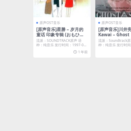
原声OST音乐
原声OST音乐
[原声音乐]星勝 – 岁月的
[原声音乐]川井宪次
童话 印象专辑 (おもひで
Kawai – Ghost 
ぽろぽろイメージアルバ
hell – Koukaku
流派：SOUNDTRACK原声 语
流派：Soundtrack
ム) [iTunes Plus AAC M
i (Original So
种：纯音乐 发行时间：1997-04-
种：纯音乐 发行时间：1
05 唱...
22...
4A]
[iTunes Plus M
1 年前