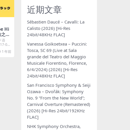
近期文章
Sébastien Daucé – Cavalli: La
Calisto (2026) [Hi-Res
e Hi
家族之苦
24bit/48KHz FLAC]
つら
声 语
Vanessa Goikoetxea – Puccini:
・サウ
-05-
s Pl
Tosca, SC 69 (Live at Sala
1 年前
grande del Teatro del Maggio
Musicale Fiorentino, Florence,
6/4/2024) (2026) [Hi-Res
24bit/48KHz FLAC]
San Francisco Symphony & Seiji
Ozawa – Dvořák: Symphony
No. 9 “From the New World”;
Carnival Overture (Remastered)
(2026) [Hi-Res 24bit/192KHz
FLAC]
NHK Symphony Orchestra,