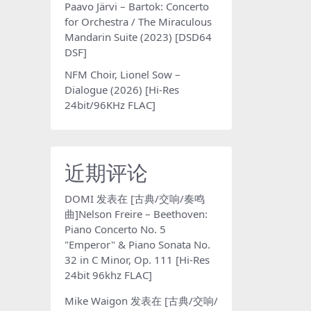
Paavo Järvi – Bartok: Concerto
for Orchestra / The Miraculous
Mandarin Suite (2023) [DSD64
DSF]
NFM Choir, Lionel Sow –
Dialogue (2026) [Hi-Res
24bit/96KHz FLAC]
近期评论
DOMI
发表在
[古典/交响/奏鸣
曲]Nelson Freire – Beethoven:
Piano Concerto No. 5
"Emperor" & Piano Sonata No.
32 in C Minor, Op. 111 [Hi-Res
24bit 96khz FLAC]
Mike Waigon
发表在
[古典/交响/