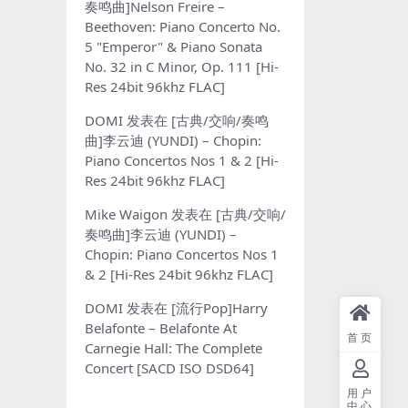
奏鸣曲]Nelson Freire –
Beethoven: Piano Concerto No.
5 "Emperor" & Piano Sonata
No. 32 in C Minor, Op. 111 [Hi-
Res 24bit 96khz FLAC]
DOMI
发表在
[古典/交响/奏鸣
曲]李云迪 (YUNDI) – Chopin:
Piano Concertos Nos 1 & 2 [Hi-
Res 24bit 96khz FLAC]
Mike Waigon
发表在
[古典/交响/
奏鸣曲]李云迪 (YUNDI) –
Chopin: Piano Concertos Nos 1
& 2 [Hi-Res 24bit 96khz FLAC]
DOMI
发表在
[流行Pop]Harry
Belafonte – Belafonte At
首页
Carnegie Hall: The Complete
Concert [SACD ISO DSD64]
用户
中心