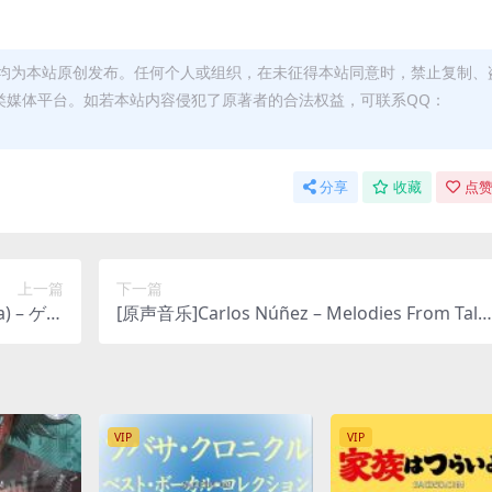
均为本站原创发布。任何个人或组织，在未征得本站同意时，禁止复制、
类媒体平台。如若本站内容侵犯了原著者的合法权益，可联系QQ：
分享
收藏
点赞
上一篇
下一篇
) – ゲド
[原声音乐]Carlos Núñez – Melodies From Tale
 [iTu
s from Earthsea [iTunes Plus M4A]
lus M4A]
VIP
VIP