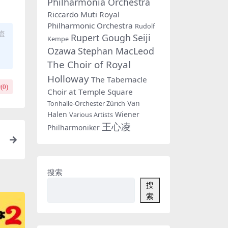
Philharmonia Orchestra
Riccardo Muti
Royal
Philharmonic Orchestra
Rudolf
盗
Rupert Gough
Seiji
Kempe
Ozawa
Stephan MacLeod
The Choir of Royal
Holloway
The Tabernacle
(
0
)
Choir at Temple Square
Van
Tonhalle-Orchester Zürich
Halen
Wiener
Various Artists
王心凌
Philharmoniker
搜索
搜
索