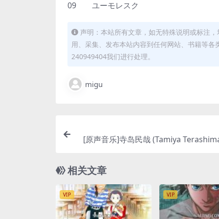
09 ユーモレスク
声明：本站所有文章，如无特殊说明或标注，
用、采集、发布本站内容到任何网站、书籍等各
240949404我们进行处理。
migu
[原声音乐]寺岛民哉 (Tamiya Terashima
戦記 サウンドトラック (地海战记 原声音乐)
nes P
相关文章
VIP
VIP