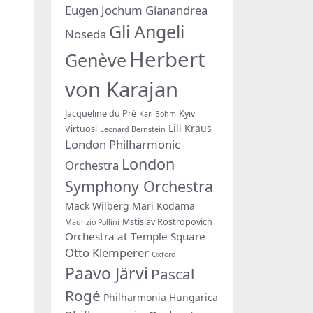
Eugen Jochum
Gianandrea
Gli Angeli
Noseda
Herbert
Genève
von Karajan
。
Jacqueline du Pré
Kyiv
Karl Bohm
Lili Kraus
Virtuosi
Leonard Bernstein
London Philharmonic
London
Orchestra
Symphony Orchestra
Mack Wilberg
Mari Kodama
Mstislav Rostropovich
Maurizio Pollini
Orchestra at Temple Square
Otto Klemperer
Oxford
Paavo Järvi
Pascal
Rogé
Philharmonia Hungarica