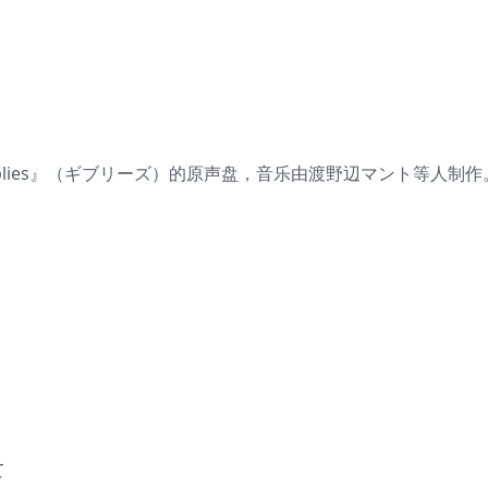
iblies』（ギブリーズ）的原声盘，音乐由渡野辺マント等人制作
げて