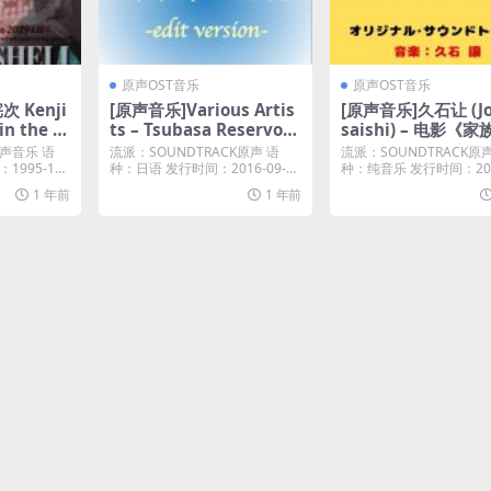
原声OST音乐
原声OST音乐
 Kenji
[原声音乐]Various Artis
[原声音乐]久石让 (Jo
in the S
ts – Tsubasa Reservoir
saishi) – 电影《
 Kidouta
Chronicle Best Vocal C
2》原声带 「家族は
原声音乐 语
流派：SOUNDTRACK原声 语
流派：SOUNDTRACK原
undtrack)
ollection -Edit Version-
いよ2」オリジナル
995-11-
种：日语 发行时间：2016-09-14
种：纯音乐 发行时间：2017
唱片...
31 唱...
4A]
(2016) [iTunes Plus M4
ンドトラック [iTune
1 年前
1 年前
A]
us AAC M4A]