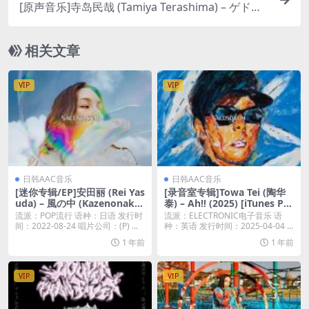
[原声音乐]寺岛民哉 (Tamiya Terashima) – ゲド戦
記 サウンドトラック (地海战记 原声音乐) [iTunes
Plus M4A]
相关文章
VIP
VIP
日韩AAC音乐
日韩AAC音乐
[迷你专辑/EP]安田丽 (Rei Yas
[录音室专辑]Towa Tei (陶华
uda) – 風の中 (Kazenonaka)
泰) – Ah!! (2025) [iTunes Plu
– EP [iTunes Plus M4A]
s M4A]
流派：POP流行 语种：日语 发行时
流派：ELECTRONIC电子音乐 语
间：2022-08-24 唱片公司：(P) ...
种：英语 发行时间：2025-04-04 ...
1 年前
1 年前
VIP
VIP