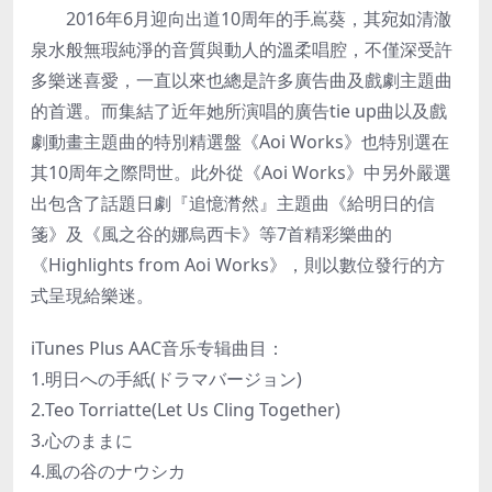
2016年6月迎向出道10周年的手嶌葵，其宛如清澈
泉水般無瑕純淨的音質與動人的溫柔唱腔，不僅深受許
多樂迷喜愛，一直以來也總是許多廣告曲及戲劇主題曲
的首選。而集結了近年她所演唱的廣告tie up曲以及戲
劇動畫主題曲的特別精選盤《Aoi Works》也特別選在
其10周年之際問世。此外從《Aoi Works》中另外嚴選
出包含了話題日劇『追憶潸然』主題曲《給明日的信
箋》及《風之谷的娜烏西卡》等7首精彩樂曲的
《Highlights from Aoi Works》，則以數位發行的方
式呈現給樂迷。
iTunes Plus AAC音乐专辑曲目：
1.明日への手紙(ドラマバージョン)
2.Teo Torriatte(Let Us Cling Together)
3.心のままに
4.風の谷のナウシカ