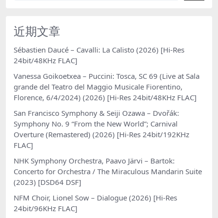
近期文章
Sébastien Daucé – Cavalli: La Calisto (2026) [Hi-Res
24bit/48KHz FLAC]
Vanessa Goikoetxea – Puccini: Tosca, SC 69 (Live at Sala
grande del Teatro del Maggio Musicale Fiorentino,
Florence, 6/4/2024) (2026) [Hi-Res 24bit/48KHz FLAC]
San Francisco Symphony & Seiji Ozawa – Dvořák:
Symphony No. 9 “From the New World”; Carnival
Overture (Remastered) (2026) [Hi-Res 24bit/192KHz
FLAC]
NHK Symphony Orchestra, Paavo Järvi – Bartok:
Concerto for Orchestra / The Miraculous Mandarin Suite
(2023) [DSD64 DSF]
NFM Choir, Lionel Sow – Dialogue (2026) [Hi-Res
24bit/96KHz FLAC]