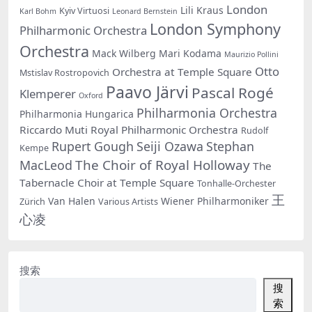
London
Lili Kraus
Kyiv Virtuosi
Karl Bohm
Leonard Bernstein
London Symphony
Philharmonic Orchestra
Orchestra
Mack Wilberg
Mari Kodama
Maurizio Pollini
Otto
Orchestra at Temple Square
Mstislav Rostropovich
Paavo Järvi
Pascal Rogé
Klemperer
Oxford
Philharmonia Orchestra
Philharmonia Hungarica
Riccardo Muti
Royal Philharmonic Orchestra
Rudolf
Rupert Gough
Seiji Ozawa
Stephan
Kempe
The Choir of Royal Holloway
MacLeod
The
Tabernacle Choir at Temple Square
Tonhalle-Orchester
王
Van Halen
Wiener Philharmoniker
Zürich
Various Artists
心凌
搜索
搜
索