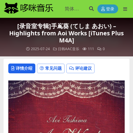
登录
[录音室专辑]手嶌葵 (てしま あおい) –
Highlights from Aoi Works [iTunes Plus
M4A]
2025-07-24
日韩AAC音乐
111
0
详情介绍
常见问题
评论建议