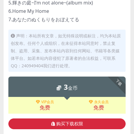
5.輝きの庭~I’m not alone~(album mix)
6.Home My Home
7.あなたのぬくもりをおぼえてる
声明：本站所有文章，如无特殊说明或标注，均为本站原
创发布。任何个人或组织，在未征得本站同意时，禁止复
制、盗用、采集、发布本站内容到任何网站、书籍等各类媒
体平台。如若本站内容侵犯了原著者的合法权益，可联系
QQ：240949404我们进行处理。
下载
3
金币
VIP会员
永久会员
免费
免费
购买下载权限