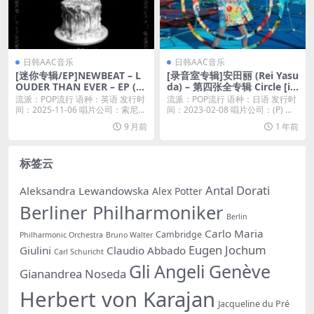
日韩AAC音乐
日韩AAC音乐
[迷你专辑/EP]NEWBEAT – L
[录音室专辑]安田丽 (Rei Yasu
OUDER THAN EVER – EP (20
da) – 第四张全专辑 Circle [iT
25) [iTunes Plus M4A]
unes Plus AAC M4A]
流派：POP流行 语种：英语 发行时
流派：POP流行 语种：日语 发行时
间：2025-11-06 唱片公司：索尼音
间：2023-02-08 唱片公司：(P) ...
乐...
9 月前
1 年前
标签云
Antal Dorati
Aleksandra Lewandowska
Alex Potter
Berliner Philharmoniker
Berlin
Carlo Maria
Cambridge
Philharmonic Orchestra
Bruno Walter
Eugen Jochum
Giulini
Claudio Abbado
Carl Schuricht
Gli Angeli Genève
Gianandrea Noseda
Herbert von Karajan
Jacqueline du Pré