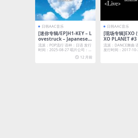
日韩AAC音乐
日韩AAC音乐
[迷你专辑/EP]H1-KEY – L
[现场专辑]EXO (
ovestruck – Japanese v
XO PLANET #3 
er. – – EP (2025) [iTunes
O\’rDIUM (dot) 
流派：POP流行 语种：日语 发行
流派：DANCE舞曲
Plus M4A]
Tunes Plus M4
时间：2025-08-27 唱片公司：℗
发行时间：2017-10-
20...
司：SM...
12 月前