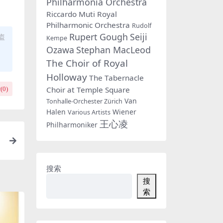
Philharmonia Orchestra
Riccardo Muti
Royal
Philharmonic Orchestra
Rudolf
Rupert Gough
Seiji
盗
Kempe
Ozawa
Stephan MacLeod
The Choir of Royal
Holloway
The Tabernacle
Choir at Temple Square
(
0
)
Van
Tonhalle-Orchester Zürich
Halen
Wiener
Various Artists
王心凌
Philharmoniker
M
搜索
搜
索