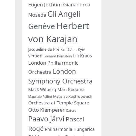
Eugen Jochum
Gianandrea
Gli Angeli
Noseda
Herbert
Genève
von Karajan
Jacqueline du Pré
Kyiv
Karl Bohm
Lili Kraus
Virtuosi
Leonard Bernstein
London Philharmonic
London
Orchestra
Symphony Orchestra
Mack Wilberg
Mari Kodama
Mstislav Rostropovich
Maurizio Pollini
Orchestra at Temple Square
Otto Klemperer
Oxford
Paavo Järvi
Pascal
Rogé
Philharmonia Hungarica