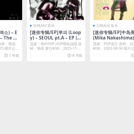
日韩AAC音乐
日韩AAC音乐
엑소) – E
[迷你专辑/EP]루피 (Loop
[迷你专辑/EP]中岛
– The EX
y) – SEOUL pt.A – EP (2
(Mika Nakashima) 
[Live] [i
025) [iTunes Plus M4A]
ND THE WAY – EP 
 语种：韩语
流派：RAP/HIP HOP嘻哈说唱 语
流派：POP流行 语种：日
A]
3) [iTunes Plus M
25 唱片公
种：韩语 发行时间：2025-11-2
时间：2003-08-06 唱
9...
20...
1 年前
8 月前