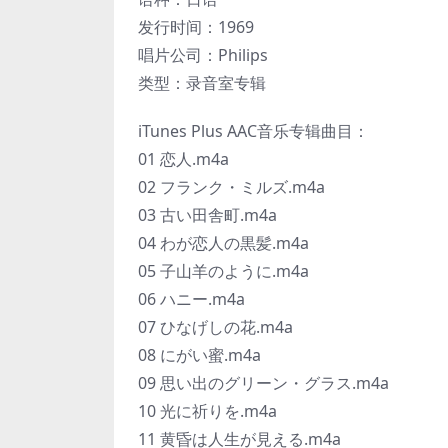
发行时间：1969
唱片公司：Philips
类型：录音室专辑
iTunes Plus AAC音乐专辑曲目：
01 恋人.m4a
02 フランク・ミルズ.m4a
03 古い田舎町.m4a
04 わが恋人の黒髪.m4a
05 子山羊のように.m4a
06 ハニー.m4a
07 ひなげしの花.m4a
08 にがい蜜.m4a
09 思い出のグリーン・グラス.m4a
10 光に祈りを.m4a
11 黄昏は人生が見える.m4a