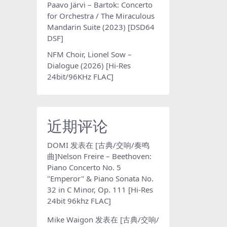
Paavo Järvi – Bartok: Concerto
for Orchestra / The Miraculous
Mandarin Suite (2023) [DSD64
DSF]
NFM Choir, Lionel Sow –
Dialogue (2026) [Hi-Res
24bit/96KHz FLAC]
近期评论
DOMI
发表在
[古典/交响/奏鸣
曲]Nelson Freire – Beethoven:
Piano Concerto No. 5
"Emperor" & Piano Sonata No.
32 in C Minor, Op. 111 [Hi-Res
24bit 96khz FLAC]
Mike Waigon
发表在
[古典/交响/