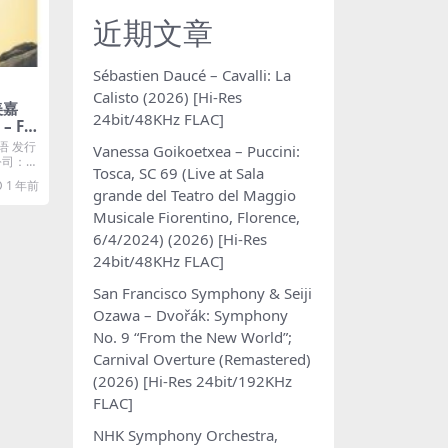
近期文章
Sébastien Daucé – Cavalli: La
Calisto (2026) [Hi-Res
美嘉
24bit/48KHz FLAC]
– FI
(200
语 发行
Vanessa Goikoetxea – Puccini:
4A]
片公司：℗
Tosca, SC 69 (Live at Sala
1 年前
grande del Teatro del Maggio
Musicale Fiorentino, Florence,
6/4/2024) (2026) [Hi-Res
24bit/48KHz FLAC]
San Francisco Symphony & Seiji
Ozawa – Dvořák: Symphony
No. 9 “From the New World”;
Carnival Overture (Remastered)
(2026) [Hi-Res 24bit/192KHz
FLAC]
NHK Symphony Orchestra,