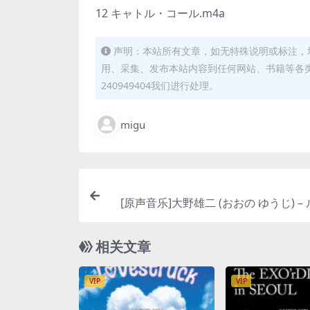
12 キャトル・コール.m4a
声明：本站所有文章，如无特殊说明或标注，
用、采集、发布本站内容到任何网站、书籍等各
240949404我们进行处理。
migu
[原声音乐]大野雄二 (おおの ゆうじ) –
世～ルパン暗殺指令 オリジナル サウン
ク [iTunes P
相关文章
VIP
VIP