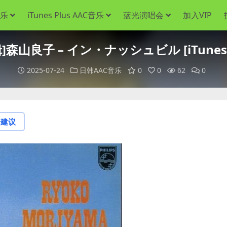
音乐
iTunes Plus AAC音乐
蓝光演唱会
加入VIP
森山良子 – イン・ナッシュビル [iTunes P
2025-07-24
日韩AAC音乐
0
0
62
0
论建议