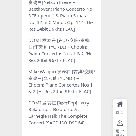
奏鸣曲]Nelson Freire –
Beethoven: Piano Concerto No.
5 "Emperor" & Piano Sonata
No. 32 in C Minor, Op. 111 [Hi-
Res 24bit 96khz FLAC]
DOMI
发表在
[古典/交响/奏鸣
曲]李云迪 (YUNDI) – Chopin:
Piano Concertos Nos 1 & 2 [Hi-
Res 24bit 96khz FLAC]
Mike Waigon
发表在
[古典/交响/
奏鸣曲]李云迪 (YUNDI) –
Chopin: Piano Concertos Nos 1
& 2 [Hi-Res 24bit 96khz FLAC]
DOMI
发表在
[流行Pop]Harry
Belafonte – Belafonte At
首页
Carnegie Hall: The Complete
Concert [SACD ISO DSD64]
用户
中心