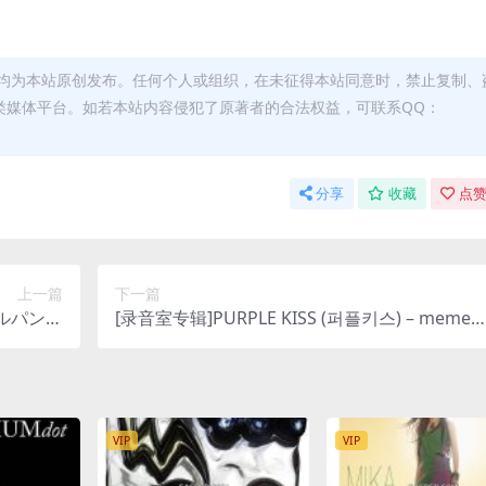
均为本站原创发布。任何个人或组织，在未征得本站同意时，禁止复制、
类媒体平台。如若本站内容侵犯了原著者的合法权益，可联系QQ：
分享
收藏
点赞
上一篇
下一篇
 ルパン三
[录音室专辑]PURPLE KISS (퍼플키스) – meme
ドトラッ
[iTunes Plus M4A]
lus M4A]
VIP
VIP