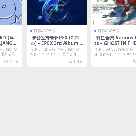
日韩AAC音乐
日韩AAC音乐
CY (루
[录音室专辑]EPEX (이펙
[群星合集]Various A
AJANGCH
스) – EPEX 3rd Album Y
ts – GHOST IN TH
5) [iTune
outh Chapter 3 : ROMA
LL VIDEOGAME S
种：韩语 发
流派：POP流行 语种：韩语 发行
流派：DANCE舞曲 语种
NTIC YOUTH (2025) [iT
TRACK MEGATECH
23 唱片公司：
时间：2025-07-28 唱片公司：℗
乐 发行时间：1997-07-1
20...
公司：u...
unes Plus M4A]
Y. DIGITAL. LTD. (
1 年前
1 年前
[iTunes Plus M4A]