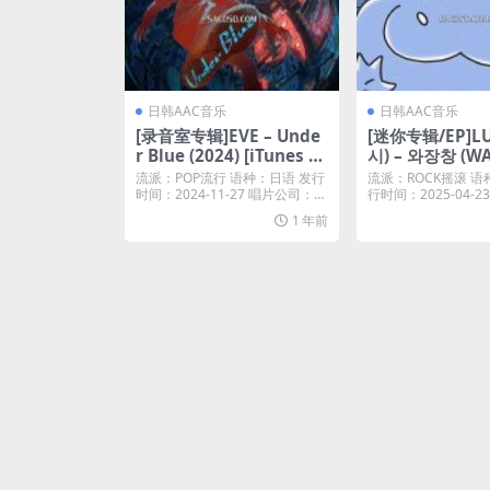
日韩AAC音乐
日韩AAC音乐
[录音室专辑]EVE – Unde
[迷你专辑/EP]LU
r Blue (2024) [iTunes Pl
시) – 와장창 (W
us M4A]
ANG) – EP (202
流派：POP流行 语种：日语 发行
流派：ROCK摇滚 语
s Plus M4A]
时间：2024-11-27 唱片公司：T
行时间：2025-04-
OY&...
Dre...
1 年前