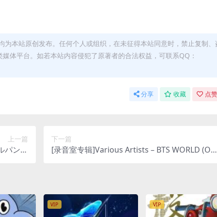
均为本站原创发布。任何个人或组织，在未征得本站同意时，禁止复制、
类媒体平台。如若本站内容侵犯了原著者的合法权益，可联系QQ：
分享
收藏
点赞
上一篇
下一篇
 ルパン三
[录音室专辑]Various Artists – BTS WORLD (Ori
us M4A]
ginal Soundtrack) [iTunes Plus AAC M4A]
VIP
VIP