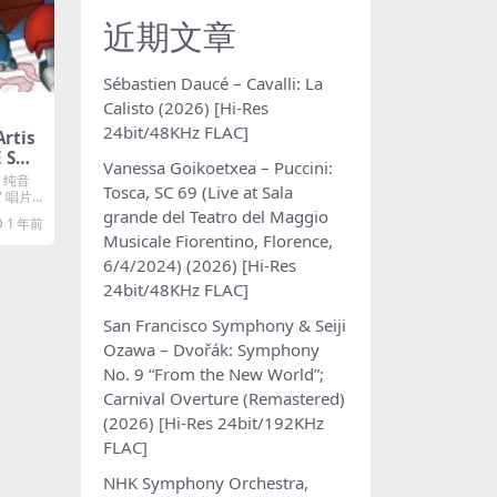
近期文章
Sébastien Daucé – Cavalli: La
Calisto (2026) [Hi-Res
24bit/48KHz FLAC]
rtis
E SHE
Vanessa Goikoetxea – Puccini:
OUND
：纯音
Tosca, SC 69 (Live at Sala
 BOD
7 唱片
grande del Teatro del Maggio
1997)
1 年前
Musicale Fiorentino, Florence,
6/4/2024) (2026) [Hi-Res
24bit/48KHz FLAC]
San Francisco Symphony & Seiji
Ozawa – Dvořák: Symphony
No. 9 “From the New World”;
Carnival Overture (Remastered)
(2026) [Hi-Res 24bit/192KHz
FLAC]
NHK Symphony Orchestra,