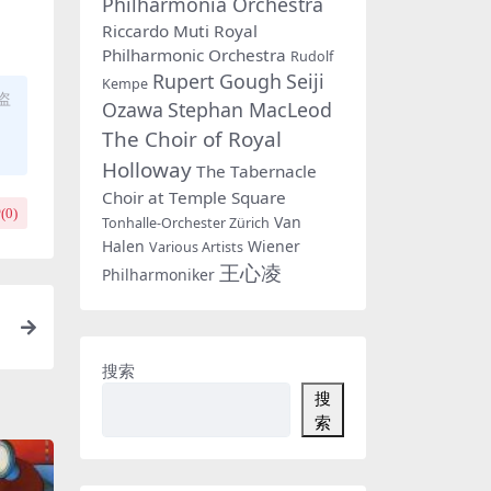
Philharmonia Orchestra
Riccardo Muti
Royal
Philharmonic Orchestra
Rudolf
Rupert Gough
Seiji
Kempe
盗
Ozawa
Stephan MacLeod
The Choir of Royal
Holloway
The Tabernacle
Choir at Temple Square
(
0
)
Van
Tonhalle-Orchester Zürich
Halen
Wiener
Various Artists
王心凌
Philharmoniker
搜索
搜
索