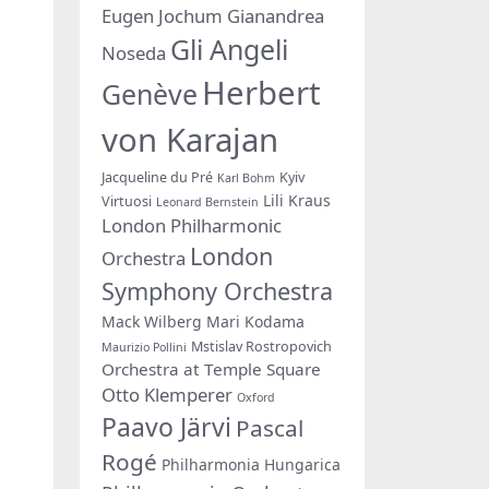
Eugen Jochum
Gianandrea
Gli Angeli
Noseda
Herbert
Genève
von Karajan
Jacqueline du Pré
Kyiv
Karl Bohm
Lili Kraus
Virtuosi
Leonard Bernstein
London Philharmonic
London
Orchestra
Symphony Orchestra
Mack Wilberg
Mari Kodama
Mstislav Rostropovich
Maurizio Pollini
Orchestra at Temple Square
Otto Klemperer
Oxford
Paavo Järvi
Pascal
Rogé
Philharmonia Hungarica