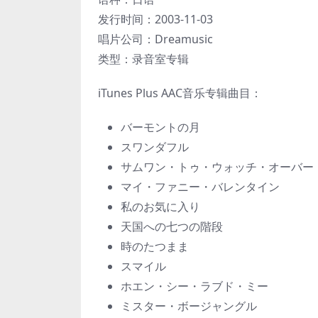
发行时间：2003-11-03
唱片公司：Dreamusic
类型：录音室专辑
iTunes Plus AAC音乐专辑曲目：
バーモントの月
スワンダフル
サムワン・トゥ・ウォッチ・オーバー
マイ・ファニー・バレンタイン
私のお気に入り
天国への七つの階段
時のたつまま
スマイル
ホエン・シー・ラブド・ミー
ミスター・ボージャングル