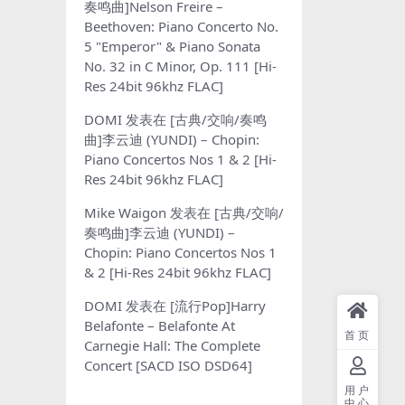
奏鸣曲]Nelson Freire –
Beethoven: Piano Concerto No.
5 "Emperor" & Piano Sonata
No. 32 in C Minor, Op. 111 [Hi-
Res 24bit 96khz FLAC]
DOMI
发表在
[古典/交响/奏鸣
曲]李云迪 (YUNDI) – Chopin:
Piano Concertos Nos 1 & 2 [Hi-
Res 24bit 96khz FLAC]
Mike Waigon
发表在
[古典/交响/
奏鸣曲]李云迪 (YUNDI) –
Chopin: Piano Concertos Nos 1
& 2 [Hi-Res 24bit 96khz FLAC]
DOMI
发表在
[流行Pop]Harry
Belafonte – Belafonte At
首页
Carnegie Hall: The Complete
Concert [SACD ISO DSD64]
用户
中心