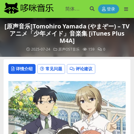
登录
[原声音乐]Tomohiro Yamada (やまぞー) – TV
アニメ「少年メイド」音楽集 [iTunes Plus
M4A]
2025-07-24
原声OST音乐
159
0
详情介绍
常见问题
评论建议