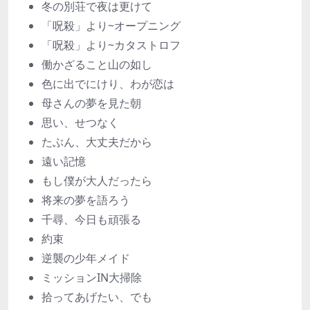
冬の別荘で夜は更けて
「呪殺」より~オープニング
「呪殺」より~カタストロフ
働かざること山の如し
色に出でにけり、わが恋は
母さんの夢を見た朝
思い、せつなく
たぶん、大丈夫だから
遠い記憶
もし僕が大人だったら
将来の夢を語ろう
千尋、今日も頑張る
約束
逆襲の少年メイド
ミッションIN大掃除
拾ってあげたい、でも