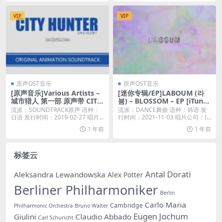
VIP
VIP
原声OST音乐
原声OST音乐
[原声音乐]Various Artists –
[迷你专辑/EP]LABOUM (라
城市猎人 第一部 原声带 CITY
붐) – BLOSSOM – EP [iTunes
HUNTER (Original Animati
Plus M4A]
流派：SOUNDTRACK原声 语种：
流派：DANCE舞曲 语种：韩语 发
on Soundtrack) (2019) [iTu
日语 发行时间：2019-02-27 唱片...
行时间：2021-11-03 唱片公司：I
nes Plus M4A]
n...
1 年前
1 年前
标签云
Antal Dorati
Aleksandra Lewandowska
Alex Potter
Berliner Philharmoniker
Berlin
Carlo Maria
Cambridge
Philharmonic Orchestra
Bruno Walter
Eugen Jochum
Giulini
Claudio Abbado
Carl Schuricht