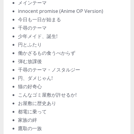
メインテーマ
innocent promise (Anime OP Version)
今日も一日が始まる
千尋のテーマ
少年メイド、誕生!
円とふたり
働かざるもの食うべからず
弾む放課後
千尋のテーマ・ノスタルジー
円、ダメじゃん!
猫の好奇心
こんなゴミ屋敷が許せるか!
お屋敷に歴史あり
都電に乗って
家族の絆
鷹取の一族