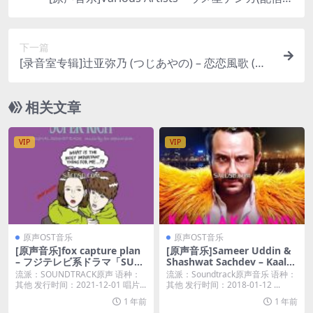
定パッケージ) [iTunes Plus M4A]
下一篇
[录音室专辑]辻亚弥乃 (つじあやの) – 恋恋風歌 (恋
恋风歌) [iTunes Plus M4A]
相关文章
VIP
VIP
原声OST音乐
原声OST音乐
[原声音乐]fox capture plan
[原声音乐]Sameer Uddin &
– フジテレビ系ドラマ「SUPE
Shashwat Sachdev – Kaala
R RICH」オリジナルサウンド
kaandi (Original Motion Pi
流派：SOUNDTRACK原声 语种：
流派：Soundtrack原声音乐 语种：
トラック [iTunes Plus M4A]
cture Soundtrack) [iTunes
其他 发行时间：2021-12-01 唱片...
其他 发行时间：2018-01-12 ...
Plus M4A]
1 年前
1 年前