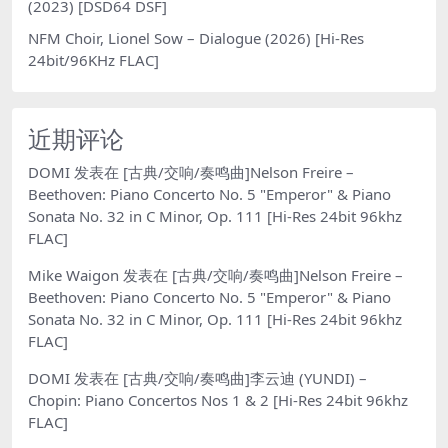
(2023) [DSD64 DSF]
NFM Choir, Lionel Sow – Dialogue (2026) [Hi-Res
24bit/96KHz FLAC]
近期评论
DOMI
发表在
[古典/交响/奏鸣曲]Nelson Freire –
Beethoven: Piano Concerto No. 5 "Emperor" & Piano
Sonata No. 32 in C Minor, Op. 111 [Hi-Res 24bit 96khz
FLAC]
Mike Waigon
发表在
[古典/交响/奏鸣曲]Nelson Freire –
Beethoven: Piano Concerto No. 5 "Emperor" & Piano
Sonata No. 32 in C Minor, Op. 111 [Hi-Res 24bit 96khz
FLAC]
DOMI
发表在
[古典/交响/奏鸣曲]李云迪 (YUNDI) –
Chopin: Piano Concertos Nos 1 & 2 [Hi-Res 24bit 96khz
FLAC]