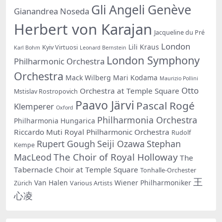
Gli Angeli Genève
Gianandrea Noseda
Herbert von Karajan
Jacqueline du Pré
London
Lili Kraus
Kyiv Virtuosi
Karl Bohm
Leonard Bernstein
London Symphony
Philharmonic Orchestra
Orchestra
Mack Wilberg
Mari Kodama
Maurizio Pollini
Otto
Orchestra at Temple Square
Mstislav Rostropovich
Paavo Järvi
Pascal Rogé
Klemperer
Oxford
Philharmonia Orchestra
Philharmonia Hungarica
Riccardo Muti
Royal Philharmonic Orchestra
Rudolf
Rupert Gough
Seiji Ozawa
Stephan
Kempe
The Choir of Royal Holloway
MacLeod
The
Tabernacle Choir at Temple Square
Tonhalle-Orchester
王
Van Halen
Wiener Philharmoniker
Zürich
Various Artists
心凌