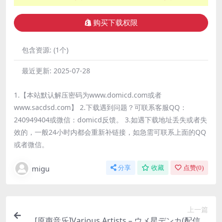
购买下载权限
包含资源:
(1个)
最近更新:
2025-07-28
1.【本站默认解压密码为www.domicd.com或者
www.sacdsd.com】 2.下载遇到问题？可联系客服QQ：
240949404或微信：domicd反馈。 3.如遇下载地址丢失或者失
效的，一般24小时内都会重新补链接，如急需可联系上面的QQ
或者微信。
migu
分享
收藏
点赞(
0
)
上一篇
[原声音乐]Various Artists – ウメ星デンカ(配信限