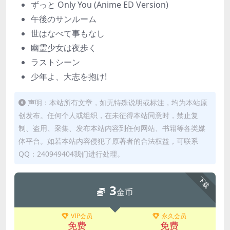
ずっと Only You (Anime ED Version)
午後のサンルーム
世はなべて事もなし
幽霊少女は夜歩く
ラストシーン
少年よ、大志を抱け!
声明：本站所有文章，如无特殊说明或标注，均为本站原
创发布。任何个人或组织，在未征得本站同意时，禁止复
制、盗用、采集、发布本站内容到任何网站、书籍等各类媒
体平台。如若本站内容侵犯了原著者的合法权益，可联系
QQ：240949404我们进行处理。
下载
3
金币
VIP会员
永久会员
免费
免费