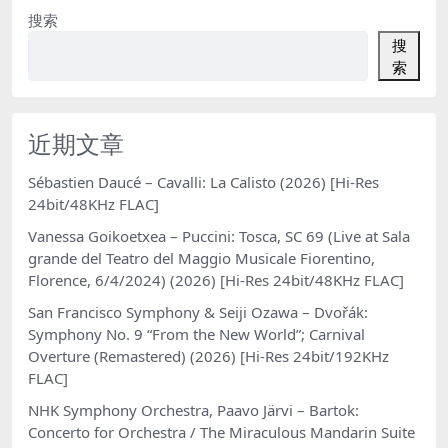
搜索
搜
索
近期文章
Sébastien Daucé – Cavalli: La Calisto (2026) [Hi-Res
24bit/48KHz FLAC]
Vanessa Goikoetxea – Puccini: Tosca, SC 69 (Live at Sala
grande del Teatro del Maggio Musicale Fiorentino,
Florence, 6/4/2024) (2026) [Hi-Res 24bit/48KHz FLAC]
San Francisco Symphony & Seiji Ozawa – Dvořák:
Symphony No. 9 “From the New World”; Carnival
Overture (Remastered) (2026) [Hi-Res 24bit/192KHz
FLAC]
NHK Symphony Orchestra, Paavo Järvi – Bartok:
Concerto for Orchestra / The Miraculous Mandarin Suite