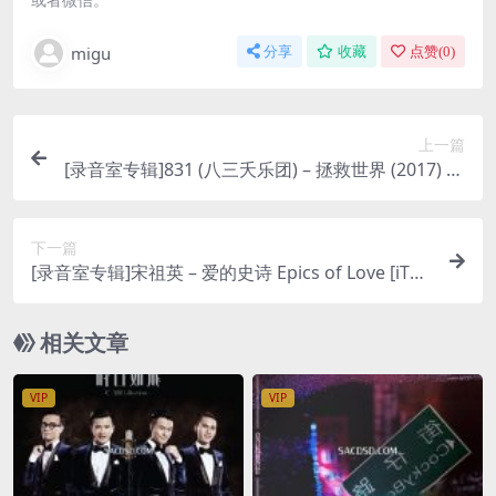
migu
分享
收藏
点赞(
0
)
上一篇
[录音室专辑]831 (八三夭乐团) – 拯救世界 (2017) [iT
unes Plus M4A]
下一篇
[录音室专辑]宋祖英 – 爱的史诗 Epics of Love [iTun
es Plus M4A]
相关文章
VIP
VIP