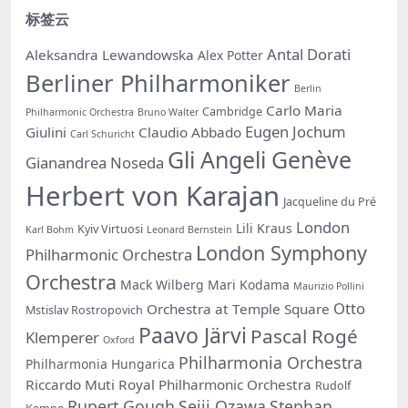
标签云
Antal Dorati
Aleksandra Lewandowska
Alex Potter
Berliner Philharmoniker
Berlin
Carlo Maria
Cambridge
Philharmonic Orchestra
Bruno Walter
Eugen Jochum
Giulini
Claudio Abbado
Carl Schuricht
Gli Angeli Genève
Gianandrea Noseda
Herbert von Karajan
Jacqueline du Pré
London
Lili Kraus
Kyiv Virtuosi
Karl Bohm
Leonard Bernstein
London Symphony
Philharmonic Orchestra
Orchestra
Mack Wilberg
Mari Kodama
Maurizio Pollini
Otto
Orchestra at Temple Square
Mstislav Rostropovich
Paavo Järvi
Pascal Rogé
Klemperer
Oxford
Philharmonia Orchestra
Philharmonia Hungarica
Riccardo Muti
Royal Philharmonic Orchestra
Rudolf
Rupert Gough
Seiji Ozawa
Stephan