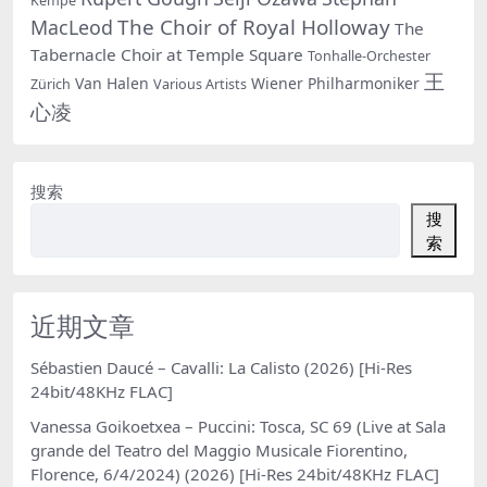
Kempe
The Choir of Royal Holloway
MacLeod
The
Tabernacle Choir at Temple Square
Tonhalle-Orchester
王
Van Halen
Wiener Philharmoniker
Zürich
Various Artists
心凌
搜索
搜
索
近期文章
Sébastien Daucé – Cavalli: La Calisto (2026) [Hi-Res
24bit/48KHz FLAC]
Vanessa Goikoetxea – Puccini: Tosca, SC 69 (Live at Sala
grande del Teatro del Maggio Musicale Fiorentino,
Florence, 6/4/2024) (2026) [Hi-Res 24bit/48KHz FLAC]