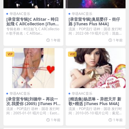
华语AAC音乐
华语AAC音乐
[录音室专辑]C AllStar – 時日
[录音室专辑]臭屁婴仔 – 街仔
如飛 C AllCollection [iTunes
路 [iTunes Plus M4A]
Plus M4A]
专辑名称：时日如飞 C AllCollectio
流派：POP流行 语种：国语 发行时
n 歌手姓名：C AllStar...
间：2022-08-19 唱片公司：混血兒
娛...
1 年前
1 年前
VIP
VIP
华语AAC音乐
华语AAC音乐
[录音室专辑]刘德华 – 再说一
[精选集]杨丞琳 – 异想天开 新
次.我爱你 (2005) [iTunes Plu
歌+精选 [iTunes Plus M4A]
s M4A]
流派：POP流行 语种：国语 发行时
流派：POP流行 语种：国语 发行时
间：2005-01-01 唱片公司：East...
间：2010-05-10 唱片公司：索尼音
乐...
1 年前
1 年前