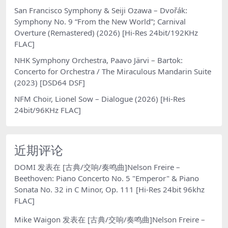
San Francisco Symphony & Seiji Ozawa – Dvořák:
Symphony No. 9 “From the New World”; Carnival
Overture (Remastered) (2026) [Hi-Res 24bit/192KHz
FLAC]
NHK Symphony Orchestra, Paavo Järvi – Bartok:
Concerto for Orchestra / The Miraculous Mandarin Suite
(2023) [DSD64 DSF]
NFM Choir, Lionel Sow – Dialogue (2026) [Hi-Res
24bit/96KHz FLAC]
近期评论
DOMI
发表在
[古典/交响/奏鸣曲]Nelson Freire –
Beethoven: Piano Concerto No. 5 "Emperor" & Piano
Sonata No. 32 in C Minor, Op. 111 [Hi-Res 24bit 96khz
FLAC]
Mike Waigon
发表在
[古典/交响/奏鸣曲]Nelson Freire –