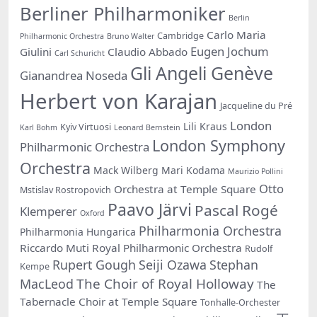
Berliner Philharmoniker
Berlin
Carlo Maria
Cambridge
Philharmonic Orchestra
Bruno Walter
Eugen Jochum
Giulini
Claudio Abbado
Carl Schuricht
Gli Angeli Genève
Gianandrea Noseda
Herbert von Karajan
Jacqueline du Pré
London
Lili Kraus
Kyiv Virtuosi
Karl Bohm
Leonard Bernstein
London Symphony
Philharmonic Orchestra
Orchestra
Mack Wilberg
Mari Kodama
Maurizio Pollini
Otto
Orchestra at Temple Square
Mstislav Rostropovich
Paavo Järvi
Pascal Rogé
Klemperer
Oxford
Philharmonia Orchestra
Philharmonia Hungarica
Riccardo Muti
Royal Philharmonic Orchestra
Rudolf
Rupert Gough
Seiji Ozawa
Stephan
Kempe
The Choir of Royal Holloway
MacLeod
The
Tabernacle Choir at Temple Square
Tonhalle-Orchester