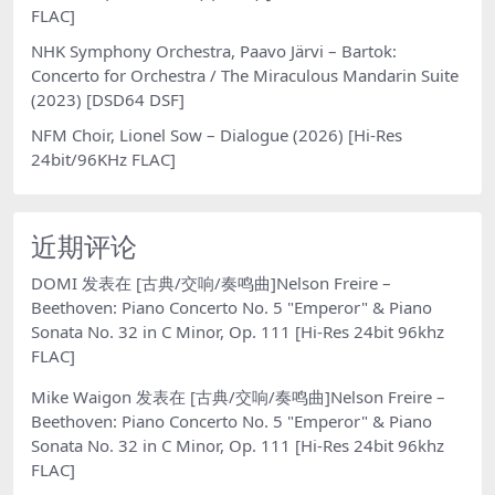
FLAC]
NHK Symphony Orchestra, Paavo Järvi – Bartok:
Concerto for Orchestra / The Miraculous Mandarin Suite
(2023) [DSD64 DSF]
NFM Choir, Lionel Sow – Dialogue (2026) [Hi-Res
24bit/96KHz FLAC]
近期评论
DOMI
发表在
[古典/交响/奏鸣曲]Nelson Freire –
Beethoven: Piano Concerto No. 5 "Emperor" & Piano
Sonata No. 32 in C Minor, Op. 111 [Hi-Res 24bit 96khz
FLAC]
Mike Waigon
发表在
[古典/交响/奏鸣曲]Nelson Freire –
Beethoven: Piano Concerto No. 5 "Emperor" & Piano
Sonata No. 32 in C Minor, Op. 111 [Hi-Res 24bit 96khz
FLAC]