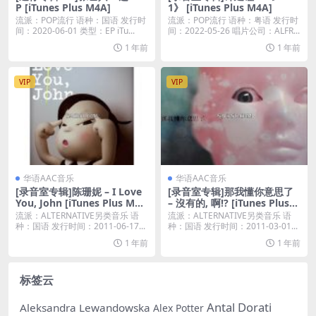
P [iTunes Plus M4A]
1》 [iTunes Plus M4A]
流派：POP流行 语种：国语 发行时
流派：POP流行 语种：粤语 发行时
间：2020-06-01 类型：EP iTu...
间：2022-05-26 唱片公司：ALFR...
1 年前
1 年前
VIP
VIP
华语AAC音乐
华语AAC音乐
[录音室专辑]陈珊妮 – I Love
[录音室专辑]那我懂你意思了
You, John [iTunes Plus M4
– 沒有的, 啊!? [iTunes Plus
A]
M4A]
流派：ALTERNATIVE另类音乐 语
流派：ALTERNATIVE另类音乐 语
种：国语 发行时间：2011-06-17...
种：国语 发行时间：2011-03-01...
1 年前
1 年前
标签云
Antal Dorati
Aleksandra Lewandowska
Alex Potter