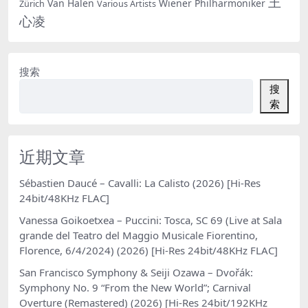
王
Van Halen
Wiener Philharmoniker
Zürich
Various Artists
心凌
搜索
搜
索
近期文章
Sébastien Daucé – Cavalli: La Calisto (2026) [Hi-Res
24bit/48KHz FLAC]
Vanessa Goikoetxea – Puccini: Tosca, SC 69 (Live at Sala
grande del Teatro del Maggio Musicale Fiorentino,
Florence, 6/4/2024) (2026) [Hi-Res 24bit/48KHz FLAC]
San Francisco Symphony & Seiji Ozawa – Dvořák:
Symphony No. 9 “From the New World”; Carnival
Overture (Remastered) (2026) [Hi-Res 24bit/192KHz