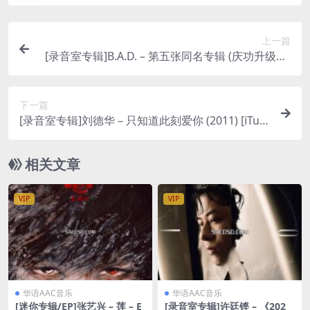
上一篇
[录音室专辑]B.A.D. – 第五张同名专辑 (庆功升级版)
[iTunes Plus M4A]
下一篇
[录音室专辑]刘德华 – 只知道此刻爱你 (2011) [iTun
es Plus M4A]
相关文章
VIP
VIP
华语AAC音乐
华语AAC音乐
[迷你专辑/EP]张艺兴 – 莲 – E
[录音室专辑]许廷铿 – 《202