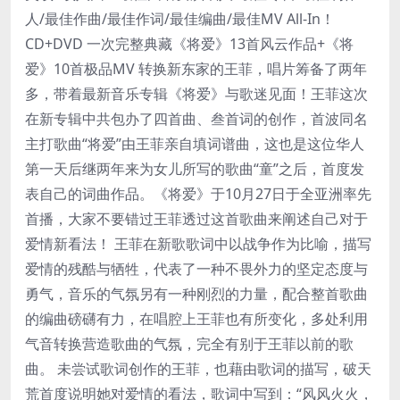
人/最佳作曲/最佳作词/最佳编曲/最佳MV All-In！
CD+DVD 一次完整典藏《将爱》13首风云作品+《将
爱》10首极品MV 转换新东家的王菲，唱片筹备了两年
多，带着最新音乐专辑《将爱》与歌迷见面！王菲这次
在新专辑中共包办了四首曲、叁首词的创作，首波同名
主打歌曲“将爱”由王菲亲自填词谱曲，这也是这位华人
第一天后继两年来为女儿所写的歌曲“童”之后，首度发
表自己的词曲作品。《将爱》于10月27日于全亚洲率先
首播，大家不要错过王菲透过这首歌曲来阐述自己对于
爱情新看法！ 王菲在新歌歌词中以战争作为比喻，描写
爱情的残酷与牺牲，代表了一种不畏外力的坚定态度与
勇气，音乐的气氛另有一种刚烈的力量，配合整首歌曲
的编曲磅礴有力，在唱腔上王菲也有所变化，多处利用
气音转换营造歌曲的气氛，完全有别于王菲以前的歌
曲。 未尝试歌词创作的王菲，也藉由歌词的描写，破天
荒首度说明她对爱情的看法，歌词中写到：“风风火火，