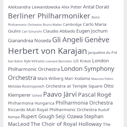
Antal Dorati
Aleksandra Lewandowska
Alex Potter
Berliner Philharmoniker
Berlin
Carlo Maria
Cambridge
Philharmonic Orchestra
Bruno Walter
Eugen Jochum
Giulini
Claudio Abbado
Carl Schuricht
Gli Angeli Genève
Gianandrea Noseda
Herbert von Karajan
Jacqueline du Pré
London
Lili Kraus
Kyiv Virtuosi
Karl Bohm
Leonard Bernstein
London Symphony
Philharmonic Orchestra
Orchestra
Mack Wilberg
Mari Kodama
Maurizio Pollini
Otto
Orchestra at Temple Square
Mstislav Rostropovich
Paavo Järvi
Pascal Rogé
Klemperer
Oxford
Philharmonia Orchestra
Philharmonia Hungarica
Riccardo Muti
Royal Philharmonic Orchestra
Rudolf
Rupert Gough
Seiji Ozawa
Stephan
Kempe
The Choir of Royal Holloway
MacLeod
The