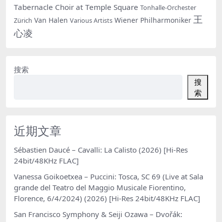
Tabernacle Choir at Temple Square
Tonhalle-Orchester
王
Van Halen
Wiener Philharmoniker
Zürich
Various Artists
心凌
搜索
搜
索
近期文章
Sébastien Daucé – Cavalli: La Calisto (2026) [Hi-Res
24bit/48KHz FLAC]
Vanessa Goikoetxea – Puccini: Tosca, SC 69 (Live at Sala
grande del Teatro del Maggio Musicale Fiorentino,
Florence, 6/4/2024) (2026) [Hi-Res 24bit/48KHz FLAC]
San Francisco Symphony & Seiji Ozawa – Dvořák: