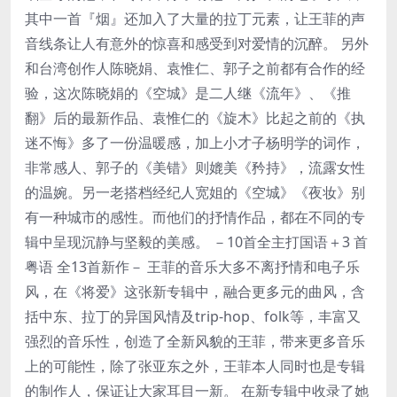
其中一首『烟』还加入了大量的拉丁元素，让王菲的声
音线条让人有意外的惊喜和感受到对爱情的沉醉。 另外
和台湾创作人陈晓娟、袁惟仁、郭子之前都有合作的经
验，这次陈晓娟的《空城》是二人继《流年》、《推
翻》后的最新作品、袁惟仁的《旋木》比起之前的《执
迷不悔》多了一份温暖感，加上小才子杨明学的词作，
非常感人、郭子的《美错》则媲美《矜持》，流露女性
的温婉。另一老搭档经纪人宽姐的《空城》《夜妆》别
有一种城市的感性。而他们的抒情作品，都在不同的专
辑中呈现沉静与坚毅的美感。 －10首全主打国语＋3 首
粤语 全13首新作－ 王菲的音乐大多不离抒情和电子乐
风，在《将爱》这张新专辑中，融合更多元的曲风，含
括中东、拉丁的异国风情及trip-hop、folk等，丰富又
强烈的音乐性，创造了全新风貌的王菲，带来更多音乐
上的可能性，除了张亚东之外，王菲本人同时也是专辑
的制作人，保证让大家耳目一新。 在新专辑中收录了她