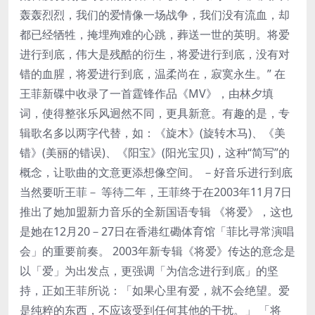
轰轰烈烈，我们的爱情像一场战争，我们没有流血，却
都已经牺牲，掩埋殉难的心跳，葬送一世的英明。将爱
进行到底，伟大是残酷的衍生，将爱进行到底，没有对
错的血腥，将爱进行到底，温柔尚在，寂寞永生。” 在
王菲新碟中收录了一首霆锋作品《MV》，由林夕填
词，使得整张乐风迥然不同，更具新意。有趣的是，专
辑歌名多以两字代替，如：《旋木》(旋转木马)、《美
错》(美丽的错误)、《阳宝》(阳光宝贝)，这种“简写”的
概念，让歌曲的文意更添想像空间。 －好音乐进行到底
当然要听王菲－ 等待二年，王菲终于在2003年11月7日
推出了她加盟新力音乐的全新国语专辑 《将爱》，这也
是她在12月20－27日在香港红磡体育馆「菲比寻常演唱
会」的重要前奏。 2003年新专辑《将爱》传达的意念是
以「爱」为出发点，更强调「为信念进行到底」的坚
持，正如王菲所说：「如果心里有爱，就不会绝望。爱
是纯粹的东西，不应该受到任何其他的干扰。」 「将