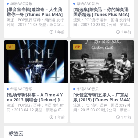
华语AAC音乐
华语AAC音乐
[录音室专辑]蕭煌奇 – 人生我
[精选集]陈奕迅 – 你的陈奕迅
敬你一杯 [iTunes Plus M4A]
国语精选 [iTunes Plus M4A]
流派：POP流行 语种：闽南语 发行
流派：POP流行 语种：国语 发行时
时间：2017-11-03 类型：录音室专
间：2007-10-23 唱片公司：英皇唱
辑...
片...
1 年前
1 年前
VIP
VIP
华语AAC音乐
华语AAC音乐
[现场专辑]林峯 – A Time 4 Y
[录音室专辑]五条人 – 广东姑
ou 2013 演唱会 (Deluxe) [iT
娘 (2015) [iTunes Plus M4A]
unes Plus M4A]
流派：POP流行 语种：粤语 发行时
流派：POP流行 语种：国语 发行时
间：2013-04-12 类型：演唱会 iT...
间：2015-03-09 唱片公司：摩登天
空...
1 年前
1 年前
标签云