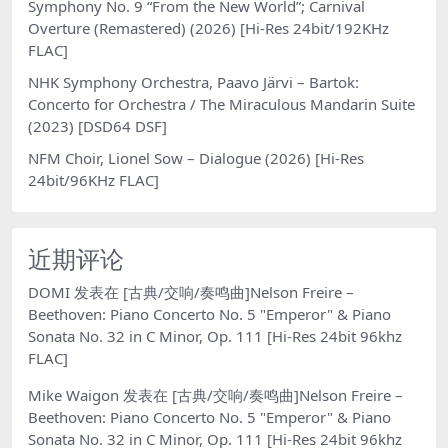
Symphony No. 9 “From the New World”; Carnival
Overture (Remastered) (2026) [Hi-Res 24bit/192KHz
FLAC]
NHK Symphony Orchestra, Paavo Järvi – Bartok:
Concerto for Orchestra / The Miraculous Mandarin Suite
(2023) [DSD64 DSF]
NFM Choir, Lionel Sow – Dialogue (2026) [Hi-Res
24bit/96KHz FLAC]
近期评论
DOMI
发表在
[古典/交响/奏鸣曲]Nelson Freire –
Beethoven: Piano Concerto No. 5 "Emperor" & Piano
Sonata No. 32 in C Minor, Op. 111 [Hi-Res 24bit 96khz
FLAC]
Mike Waigon
发表在
[古典/交响/奏鸣曲]Nelson Freire –
Beethoven: Piano Concerto No. 5 "Emperor" & Piano
Sonata No. 32 in C Minor, Op. 111 [Hi-Res 24bit 96khz