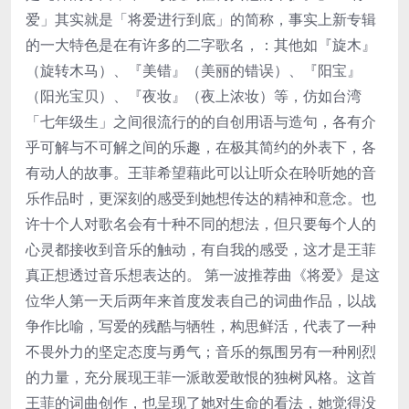
爱」其实就是「将爱进行到底」的简称，事实上新专辑
的一大特色是在有许多的二字歌名，：其他如『旋木』
（旋转木马）、『美错』（美丽的错误）、『阳宝』
（阳光宝贝）、『夜妆』（夜上浓妆）等，仿如台湾
「七年级生」之间很流行的的自创用语与造句，各有介
乎可解与不可解之间的乐趣，在极其简约的外表下，各
有动人的故事。王菲希望藉此可以让听众在聆听她的音
乐作品时，更深刻的感受到她想传达的精神和意念。也
许十个人对歌名会有十种不同的想法，但只要每个人的
心灵都接收到音乐的触动，有自我的感受，这才是王菲
真正想透过音乐想表达的。 第一波推荐曲《将爱》是这
位华人第一天后两年来首度发表自己的词曲作品，以战
争作比喻，写爱的残酷与牺牲，构思鲜活，代表了一种
不畏外力的坚定态度与勇气；音乐的氛围另有一种刚烈
的力量，充分展现王菲一派敢爱敢恨的独树风格。这首
王菲的词曲创作，也呈现了她对生命的看法，她觉得没