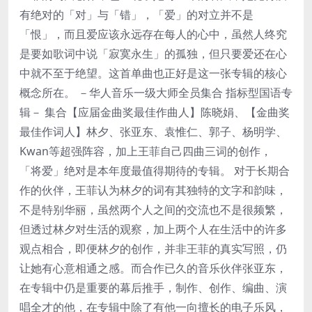
有绝对的「对」与「错」，「爱」的对立并不是
「恨」，而且爱应该永远存在每人的心中，虽然人终究
是要如歌词中说「寂寞永生」的孤独，但只要爱还在心
中就不至于绝望。这首单曲也正好是这一张专辑的核心
概念所在。 －华人音乐一级大师全员集合 指标型国语专
辑－ 集合【应届金曲奖最佳作曲人】陈晓娟、【金曲奖
最佳作词人】林夕、张亚东、袁惟仁、郭子、杨明学、
Kwan等超强阵容，加上王菲自己四曲三词的创作，
「将爱」绝对是本年度最值得期待的专辑。 对于长期合
作的伙伴，王菲认为林夕的词有其独特的文字和韵味，
不是特别华丽，虽然两个人之间的交流也不是很频繁，
但透过林夕对生活的观察，加上两个人在生活中的许多
观点相合，即便林夕的创作，并非王菲的真实写照，仍
让她有心意相通之感。而合作已久的音乐伙伴张亚东，
在专辑中仍是重要的幕后推手，制作、创作、编曲、演
唱全才的他，在专辑中除了有他一向擅长的电子乐风，