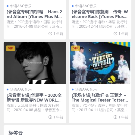
华语AAC音乐
华语AAC音乐
[录音室专辑]邹宗翰 – Hans 2
[录音室专辑]陈慧娴 – 传奇: W
nd Album [iTunes Plus M4
elcome Back [iTunes Plus
A]
M4A]
流派：POP流行 语种：国语 发行时
流派：POP流行 语种：粤语 发行时
间：2016-01-08 唱片公司：滚石唱
间：2005-12-14 唱片公司：环球唱
片...
片...
1 年前
1 年前
VIP
VIP
华语AAC音乐
华语AAC音乐
[录音室专辑]华晨宇 – 2020全
[现场专辑]张敬轩 & 王菀之 –
新专辑 新世界NEW WORLD
The Magical Teeter Totter
[iTunes Plus M4A]
张敬轩‧王菀之 演唱会 2017 [i
流派：无流派 语种：国语 发行时
流派：POP流行 语种：粤语 发行时
Tunes Plus M4A]
间：2020-04-08 类型：录音室专辑
间：2017-04-11 唱片公司：英皇唱
iT...
片...
1 年前
1 年前
标签云