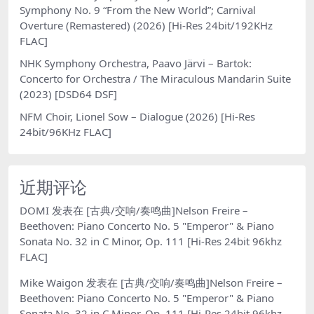
Symphony No. 9 “From the New World”; Carnival
Overture (Remastered) (2026) [Hi-Res 24bit/192KHz
FLAC]
NHK Symphony Orchestra, Paavo Järvi – Bartok:
Concerto for Orchestra / The Miraculous Mandarin Suite
(2023) [DSD64 DSF]
NFM Choir, Lionel Sow – Dialogue (2026) [Hi-Res
24bit/96KHz FLAC]
近期评论
DOMI
发表在
[古典/交响/奏鸣曲]Nelson Freire –
Beethoven: Piano Concerto No. 5 "Emperor" & Piano
Sonata No. 32 in C Minor, Op. 111 [Hi-Res 24bit 96khz
FLAC]
Mike Waigon
发表在
[古典/交响/奏鸣曲]Nelson Freire –
Beethoven: Piano Concerto No. 5 "Emperor" & Piano
Sonata No. 32 in C Minor, Op. 111 [Hi-Res 24bit 96khz