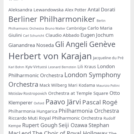
Antal Dorati
Aleksandra Lewandowska
Alex Potter
Berliner Philharmoniker
Berlin
Carlo Maria
Cambridge
Philharmonic Orchestra
Bruno Walter
Eugen Jochum
Giulini
Claudio Abbado
Carl Schuricht
Gli Angeli Genève
Gianandrea Noseda
Herbert von Karajan
Jacqueline du Pré
London
Lili Kraus
Kyiv Virtuosi
Karl Bohm
Leonard Bernstein
London Symphony
Philharmonic Orchestra
Orchestra
Mack Wilberg
Mari Kodama
Maurizio Pollini
Otto
Orchestra at Temple Square
Mstislav Rostropovich
Paavo Järvi
Pascal Rogé
Klemperer
Oxford
Philharmonia Orchestra
Philharmonia Hungarica
Riccardo Muti
Royal Philharmonic Orchestra
Rudolf
Rupert Gough
Seiji Ozawa
Stephan
Kempe
The Choir of Royal Holloway
MacLeod
The