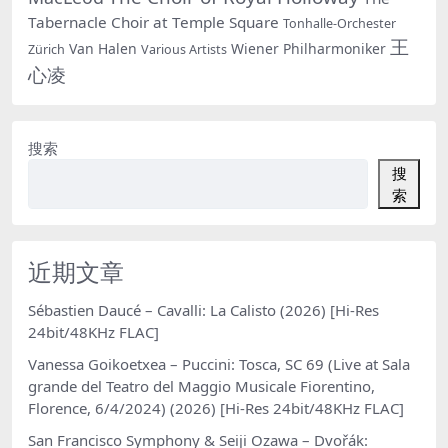
Tabernacle Choir at Temple Square
Tonhalle-Orchester
王
Van Halen
Wiener Philharmoniker
Zürich
Various Artists
心凌
搜索
搜
索
近期文章
Sébastien Daucé – Cavalli: La Calisto (2026) [Hi-Res
24bit/48KHz FLAC]
Vanessa Goikoetxea – Puccini: Tosca, SC 69 (Live at Sala
grande del Teatro del Maggio Musicale Fiorentino,
Florence, 6/4/2024) (2026) [Hi-Res 24bit/48KHz FLAC]
San Francisco Symphony & Seiji Ozawa – Dvořák: