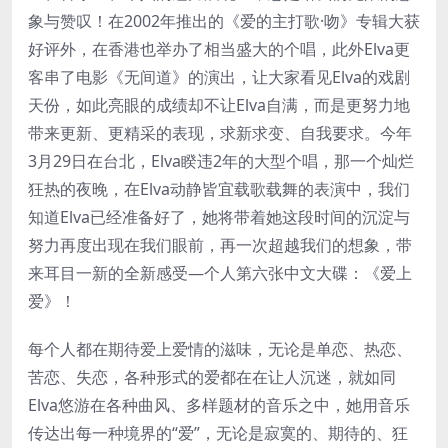
象与赞叹！在2002年推出的《爱的主打歌·吻》专辑大获
好评外，在香港也举办了相当盛大的个唱，此外Elva更
客串了电影《无间道》的演出，让大家看见Elva的戏剧
天份，如此亮眼的成绩却不让Elva自满，而是更努力地
带来更新、更精采的表现，求新求变、自我要求。今年
3月29日在台北，Elva睽违2年的大型个唱，那一个灿烂
狂热的夜晚，在Elva动静皆宜载歌载舞的表演中，我们
知道Elva已经准备好了，她将带着她这段时间的沉淀与
努力再度出现在我们眼前，再一次超越我们的想象，带
来耳目一新的全新感受—个人第六张中文大碟：《爱上
爱》！
每个人都在期待爱上爱情的滋味，无论是单恋、热恋、
苦恋、失恋，各种形式的爱都在在让人沉迷，就如同
Elva悠游在各种曲风、多样题材的音乐之中，她用音乐
传达出每一种境界的“爱”，无论是寂寞的、期待的、狂