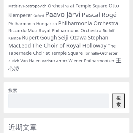
Otto
Orchestra at Temple Square
Mstislav Rostropovich
Paavo Järvi
Pascal Rogé
Klemperer
Oxford
Philharmonia Orchestra
Philharmonia Hungarica
Riccardo Muti
Royal Philharmonic Orchestra
Rudolf
Rupert Gough
Seiji Ozawa
Stephan
Kempe
The Choir of Royal Holloway
MacLeod
The
Tabernacle Choir at Temple Square
Tonhalle-Orchester
王
Van Halen
Wiener Philharmoniker
Zürich
Various Artists
心凌
搜索
搜
索
近期文章