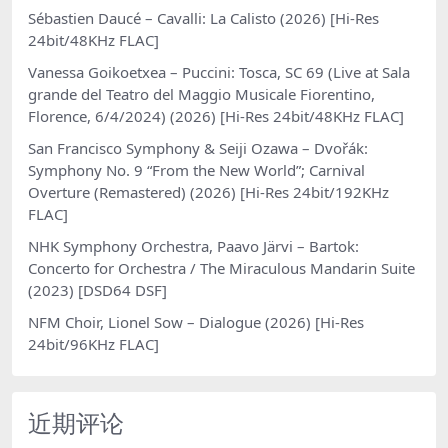
Sébastien Daucé – Cavalli: La Calisto (2026) [Hi-Res
24bit/48KHz FLAC]
Vanessa Goikoetxea – Puccini: Tosca, SC 69 (Live at Sala
grande del Teatro del Maggio Musicale Fiorentino,
Florence, 6/4/2024) (2026) [Hi-Res 24bit/48KHz FLAC]
San Francisco Symphony & Seiji Ozawa – Dvořák:
Symphony No. 9 “From the New World”; Carnival
Overture (Remastered) (2026) [Hi-Res 24bit/192KHz
FLAC]
NHK Symphony Orchestra, Paavo Järvi – Bartok:
Concerto for Orchestra / The Miraculous Mandarin Suite
(2023) [DSD64 DSF]
NFM Choir, Lionel Sow – Dialogue (2026) [Hi-Res
24bit/96KHz FLAC]
近期评论