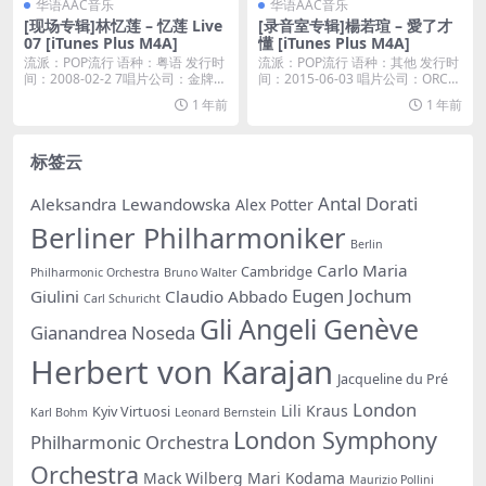
华语AAC音乐
华语AAC音乐
[现场专辑]林忆莲 – 忆莲 Live
[录音室专辑]楊若瑄 – 愛了才
07 [iTunes Plus M4A]
懂 [iTunes Plus M4A]
流派：POP流行 语种：粤语 发行时
流派：POP流行 语种：其他 发行时
间：2008-02-2 7唱片公司：金牌大
间：2015-06-03 唱片公司：ORC
风...
H...
1 年前
1 年前
标签云
Antal Dorati
Aleksandra Lewandowska
Alex Potter
Berliner Philharmoniker
Berlin
Carlo Maria
Cambridge
Philharmonic Orchestra
Bruno Walter
Eugen Jochum
Giulini
Claudio Abbado
Carl Schuricht
Gli Angeli Genève
Gianandrea Noseda
Herbert von Karajan
Jacqueline du Pré
London
Lili Kraus
Kyiv Virtuosi
Karl Bohm
Leonard Bernstein
London Symphony
Philharmonic Orchestra
Orchestra
Mack Wilberg
Mari Kodama
Maurizio Pollini