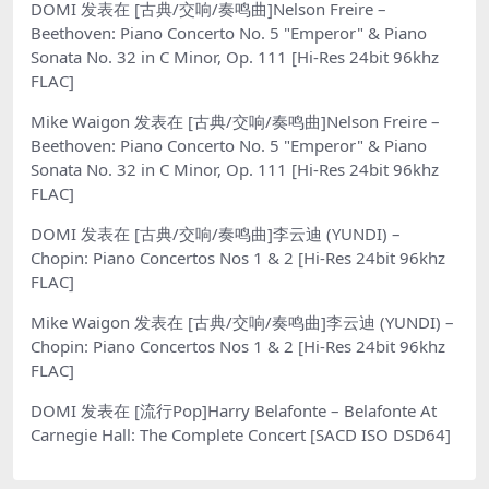
DOMI
发表在
[古典/交响/奏鸣曲]Nelson Freire –
Beethoven: Piano Concerto No. 5 "Emperor" & Piano
Sonata No. 32 in C Minor, Op. 111 [Hi-Res 24bit 96khz
FLAC]
Mike Waigon
发表在
[古典/交响/奏鸣曲]Nelson Freire –
Beethoven: Piano Concerto No. 5 "Emperor" & Piano
Sonata No. 32 in C Minor, Op. 111 [Hi-Res 24bit 96khz
FLAC]
DOMI
发表在
[古典/交响/奏鸣曲]李云迪 (YUNDI) –
Chopin: Piano Concertos Nos 1 & 2 [Hi-Res 24bit 96khz
FLAC]
Mike Waigon
发表在
[古典/交响/奏鸣曲]李云迪 (YUNDI) –
Chopin: Piano Concertos Nos 1 & 2 [Hi-Res 24bit 96khz
FLAC]
DOMI
发表在
[流行Pop]Harry Belafonte – Belafonte At
Carnegie Hall: The Complete Concert [SACD ISO DSD64]