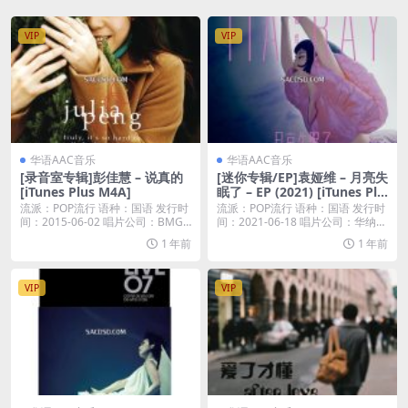
VIP
VIP
华语AAC音乐
华语AAC音乐
[录音室专辑]彭佳慧 – 说真的
[迷你专辑/EP]袁娅维 – 月亮失
[iTunes Plus M4A]
眠了 – EP (2021) [iTunes Plu
s M4A]
流派：POP流行 语种：国语 发行时
流派：POP流行 语种：国语 发行时
间：2015-06-02 唱片公司：BMG
间：2021-06-18 唱片公司：华纳唱
...
片...
1 年前
1 年前
VIP
VIP