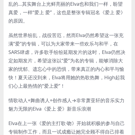
乱的…其实舞台上光鲜亮丽的Elva也和我们一样，盼望
真爱，一样“爱上 爱”，这也是整张专辑冠名《爱上 爱》
的原因。
虽然世界纷乱，战役苦厄，然而Elva仍然希望这一张充
满“爱”的专辑，可以为大家带来一些欢乐与和平，在
SARS肆虐，许多歌手纷纷延期发片的这时，Elva仍然决
定如期发片，希望这张以“爱”为名的专辑，能够消除大
家的忧郁、遗忘心中的恐惧，带来真正的内心和平与愉
快！夏天还没到来，Elva将用她的热歌热舞，High起我
们心上最热情的“爱上爱”！
情歌动人+舞曲诱人+创作感人→非常萧亚轩的音乐实力
魅力无限的Elva《爱上 爱》新音乐浪潮
Elva在上一张《爱的主打歌·吻》开始就积极的参与自己
专辑制作工作，而且一试成瘾让她完全顾不得自己排着