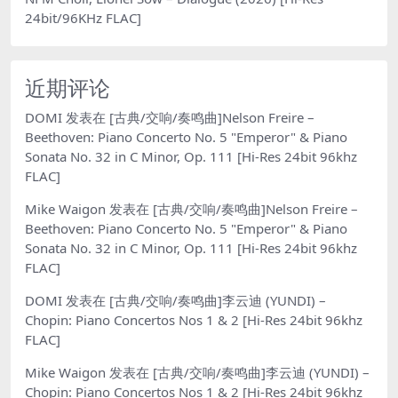
24bit/96KHz FLAC]
近期评论
DOMI
发表在
[古典/交响/奏鸣曲]Nelson Freire –
Beethoven: Piano Concerto No. 5 "Emperor" & Piano
Sonata No. 32 in C Minor, Op. 111 [Hi-Res 24bit 96khz
FLAC]
Mike Waigon
发表在
[古典/交响/奏鸣曲]Nelson Freire –
Beethoven: Piano Concerto No. 5 "Emperor" & Piano
Sonata No. 32 in C Minor, Op. 111 [Hi-Res 24bit 96khz
FLAC]
DOMI
发表在
[古典/交响/奏鸣曲]李云迪 (YUNDI) –
Chopin: Piano Concertos Nos 1 & 2 [Hi-Res 24bit 96khz
FLAC]
Mike Waigon
发表在
[古典/交响/奏鸣曲]李云迪 (YUNDI) –
Chopin: Piano Concertos Nos 1 & 2 [Hi-Res 24bit 96khz