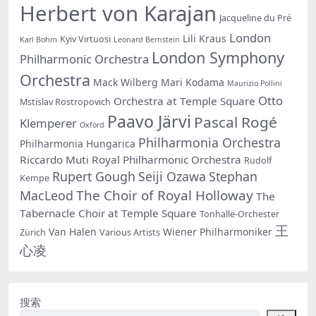
Herbert von Karajan
Jacqueline du Pré
London
Lili Kraus
Kyiv Virtuosi
Karl Bohm
Leonard Bernstein
London Symphony
Philharmonic Orchestra
Orchestra
Mack Wilberg
Mari Kodama
Maurizio Pollini
Otto
Orchestra at Temple Square
Mstislav Rostropovich
Paavo Järvi
Pascal Rogé
Klemperer
Oxford
Philharmonia Orchestra
Philharmonia Hungarica
Riccardo Muti
Royal Philharmonic Orchestra
Rudolf
Rupert Gough
Seiji Ozawa
Stephan
Kempe
The Choir of Royal Holloway
MacLeod
The
Tabernacle Choir at Temple Square
Tonhalle-Orchester
王
Van Halen
Wiener Philharmoniker
Zürich
Various Artists
心凌
搜索