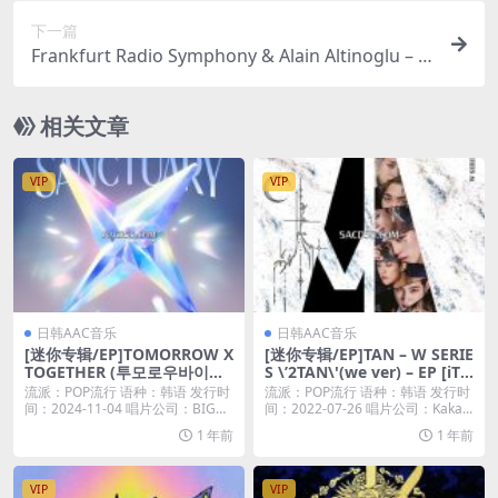
下一篇
Frankfurt Radio Symphony & Alain Altinoglu – S
hostakovich: Symphonies Nos. 4 & 5 (Complete
Symphonies, Vol. 1) (2025) [Hi-Res 24bit/48KHz F
相关文章
LAC]
VIP
VIP
日韩AAC音乐
日韩AAC音乐
[迷你专辑/EP]TOMORROW X
[迷你专辑/EP]TAN – W SERIE
TOGETHER (투모로우바이투
S \’2TAN\'(we ver) – EP [iTu
게더) – The Star Chapter: S
nes Plus M4A]
流派：POP流行 语种：韩语 发行时
流派：POP流行 语种：韩语 发行时
ANCTUARY – EP (2024) [iTu
间：2024-11-04 唱片公司：BIG
间：2022-07-26 唱片公司：Kaka...
nes Plus M4A]
H...
1 年前
1 年前
VIP
VIP