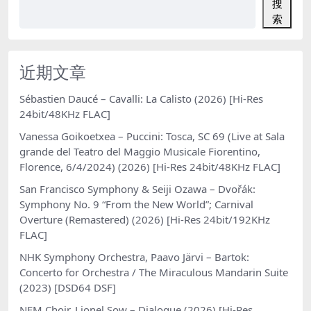
搜
索
近期文章
Sébastien Daucé – Cavalli: La Calisto (2026) [Hi-Res
24bit/48KHz FLAC]
Vanessa Goikoetxea – Puccini: Tosca, SC 69 (Live at Sala
grande del Teatro del Maggio Musicale Fiorentino,
Florence, 6/4/2024) (2026) [Hi-Res 24bit/48KHz FLAC]
San Francisco Symphony & Seiji Ozawa – Dvořák:
Symphony No. 9 “From the New World”; Carnival
Overture (Remastered) (2026) [Hi-Res 24bit/192KHz
FLAC]
NHK Symphony Orchestra, Paavo Järvi – Bartok:
Concerto for Orchestra / The Miraculous Mandarin Suite
(2023) [DSD64 DSF]
NFM Choir, Lionel Sow – Dialogue (2026) [Hi-Res