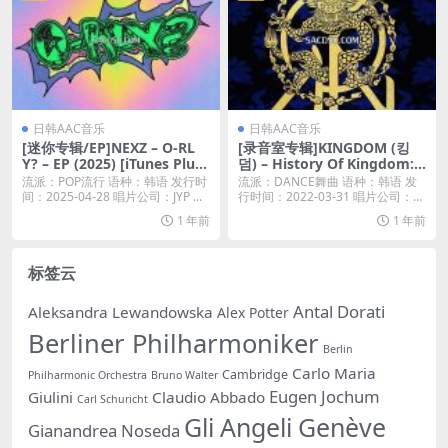
日韩AAC音乐
日韩AAC音乐
[迷你专辑/EP]NEXZ – O-RL
[录音室专辑]KINGDOM (킹
Y? – EP (2025) [iTunes Plus
덤) – History Of Kingdom:
M4A]
Pt. IV. Dann [iTunes Plus M
流派：POP流行 语种：韩语 发行时
流派：DANCE舞曲 语种：韩语 发
4A]
间：2025-04-28 唱片公司：JYP ...
行时间：2022-03-31 唱片公司：华
纳...
1 年前
1 年前
标签云
Antal Dorati
Aleksandra Lewandowska
Alex Potter
Berliner Philharmoniker
Berlin
Carlo Maria
Cambridge
Philharmonic Orchestra
Bruno Walter
Eugen Jochum
Giulini
Claudio Abbado
Carl Schuricht
Gli Angeli Genève
Gianandrea Noseda