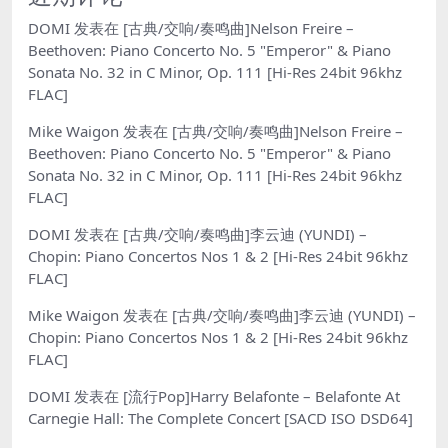
DOMI
发表在
[古典/交响/奏鸣曲]Nelson Freire –
Beethoven: Piano Concerto No. 5 "Emperor" & Piano
Sonata No. 32 in C Minor, Op. 111 [Hi-Res 24bit 96khz
FLAC]
Mike Waigon
发表在
[古典/交响/奏鸣曲]Nelson Freire –
Beethoven: Piano Concerto No. 5 "Emperor" & Piano
Sonata No. 32 in C Minor, Op. 111 [Hi-Res 24bit 96khz
FLAC]
DOMI
发表在
[古典/交响/奏鸣曲]李云迪 (YUNDI) –
Chopin: Piano Concertos Nos 1 & 2 [Hi-Res 24bit 96khz
FLAC]
Mike Waigon
发表在
[古典/交响/奏鸣曲]李云迪 (YUNDI) –
Chopin: Piano Concertos Nos 1 & 2 [Hi-Res 24bit 96khz
FLAC]
DOMI
发表在
[流行Pop]Harry Belafonte – Belafonte At
Carnegie Hall: The Complete Concert [SACD ISO DSD64]