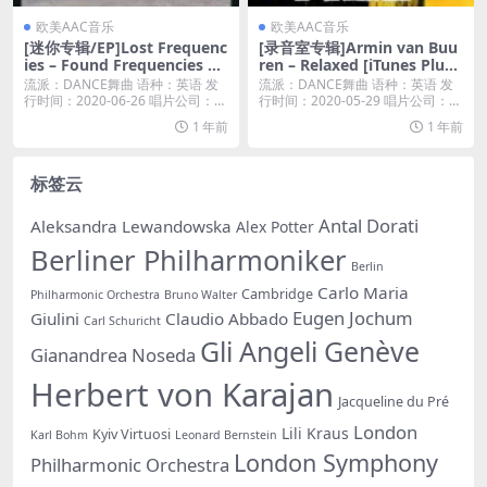
欧美AAC音乐
欧美AAC音乐
[迷你专辑/EP]Lost Frequenc
[录音室专辑]Armin van Buu
ies – Found Frequencies Co
ren – Relaxed [iTunes Plus
mpilation 2 – EP [iTunes Pl
M4A]
流派：DANCE舞曲 语种：英语 发
流派：DANCE舞曲 语种：英语 发
us M4A]
行时间：2020-06-26 唱片公司：F
行时间：2020-05-29 唱片公司：A
o...
r...
1 年前
1 年前
标签云
Antal Dorati
Aleksandra Lewandowska
Alex Potter
Berliner Philharmoniker
Berlin
Carlo Maria
Cambridge
Philharmonic Orchestra
Bruno Walter
Eugen Jochum
Giulini
Claudio Abbado
Carl Schuricht
Gli Angeli Genève
Gianandrea Noseda
Herbert von Karajan
Jacqueline du Pré
London
Lili Kraus
Kyiv Virtuosi
Karl Bohm
Leonard Bernstein
London Symphony
Philharmonic Orchestra