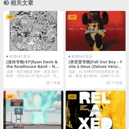
相关文章
VIP
VIP
欧美AAC音乐
欧美AAC音乐
[迷你专辑/EP]Ryan Davis &
[录音室专辑]Fall Out Boy – F
the Roadhouse Band – Ne
olie à Deux (Deluxe Versio
w Threats From The Soul
n) (2008) [iTunes Plus M4A
流派：ROCK摇滚 语种：英语 发行
流派：ALTERNATIVE另类音乐 语
(2025) [iTunes Plus M4A]
+M4V]
时间：2025-07-25 唱片公司：℗
种：英语 发行时间：2008-12-16...
2...
1 年前
11 月前
VIP
VIP