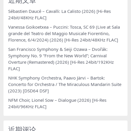
Sébastien Daucé – Cavalli: La Calisto (2026) [Hi-Res
24bit/48KHz FLAC]
Vanessa Goikoetxea – Puccini: Tosca, SC 69 (Live at Sala
grande del Teatro del Maggio Musicale Fiorentino,
Florence, 6/4/2024) (2026) [Hi-Res 24bit/48KHz FLAC]
San Francisco Symphony & Seiji Ozawa – Dvořák:
Symphony No. 9 “From the New World”; Carnival
Overture (Remastered) (2026) [Hi-Res 24bit/192KHz
FLAC]
NHK Symphony Orchestra, Paavo Järvi – Bartok:
Concerto for Orchestra / The Miraculous Mandarin Suite
(2023) [DSD64 DSF]
NFM Choir, Lionel Sow – Dialogue (2026) [Hi-Res
24bit/96KHz FLAC]
近期评论