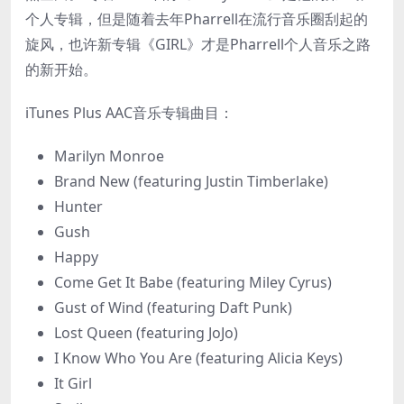
个人专辑，但是随着去年Pharrell在流行音乐圈刮起的
旋风，也许新专辑《GIRL》才是Pharrell个人音乐之路
的新开始。
iTunes Plus AAC音乐专辑曲目：
Marilyn Monroe
Brand New (featuring Justin Timberlake)
Hunter
Gush
Happy
Come Get It Babe (featuring Miley Cyrus)
Gust of Wind (featuring Daft Punk)
Lost Queen (featuring JoJo)
I Know Who You Are (featuring Alicia Keys)
It Girl