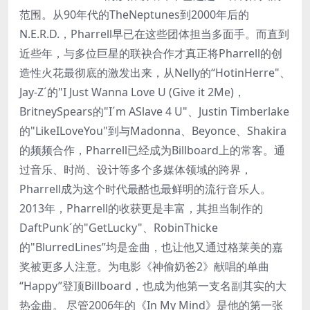
范围。从90年代的TheNeptunes到2000年后的
N.E.R.D.，Pharrell早已在这些团体担当多面手。而直到
近些年，与多位巨星的联袂合作才真正将Pharrell的创
造性火花最彻底的激发出来，从Nelly的“HotinHerre"、
Jay-Z´的"I Just Wanna Love U (Give it 2Me)，
BritneySpears的"I´m ASlave 4 U"、Justin Timberlake
的"LikeILoveYou"到与Madonna、Beyonce、Shakira
的频频合作，Pharrell已经成为Billboard上的常客。通
过音乐、时尚、设计等多个多媒体领域的跨界，
Pharrell成为这个时代最酷也最鲜明的流行音乐人。
2013年，Pharrell的收获更是丰富，其担当制作的
DaftPunk´的"GetLucky"、RobinThicke
的"BlurredLines”均是金曲，也让他又通过格莱美的嘉
奖被更多人注意。为电影《神偷奶爸2》献唱的单曲
“Happy”登顶Billboard，也成为他第一支名副其实的大
热金曲。 尽管2006年的《In My Mind》是他的第一张