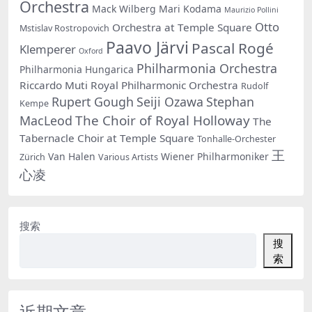
Orchestra
Mack Wilberg
Mari Kodama
Maurizio Pollini
Otto
Orchestra at Temple Square
Mstislav Rostropovich
Paavo Järvi
Pascal Rogé
Klemperer
Oxford
Philharmonia Orchestra
Philharmonia Hungarica
Riccardo Muti
Royal Philharmonic Orchestra
Rudolf
Rupert Gough
Seiji Ozawa
Stephan
Kempe
The Choir of Royal Holloway
MacLeod
The
Tabernacle Choir at Temple Square
Tonhalle-Orchester
王
Van Halen
Wiener Philharmoniker
Zürich
Various Artists
心凌
搜索
搜
索
近期文章