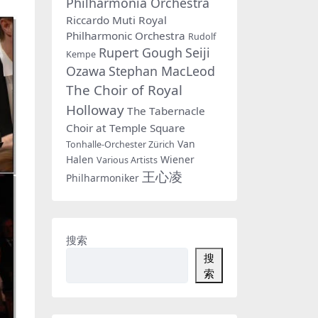
Philharmonia Orchestra
Riccardo Muti
Royal
Philharmonic Orchestra
Rudolf
Rupert Gough
Seiji
Kempe
Ozawa
Stephan MacLeod
The Choir of Royal
Holloway
The Tabernacle
Choir at Temple Square
Van
Tonhalle-Orchester Zürich
Halen
Wiener
Various Artists
王心凌
Philharmoniker
搜索
搜
索