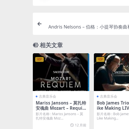
Andris Nelsons – 伯格：小提琴协
松：苏格兰交响曲 (2018) 蓝光原盘 [BDM
相关文章
VIP
VIP
古典音乐会
古典音乐会
Mariss Jansons – 莫扎特
Bob James Trio 
安魂曲 Mozart – Requie
ike Making LIV
m Symphonieorcheste
2) 蓝光原盘2160
影片名称 : Mariss Jansons – 莫
影片名称 : Bob James 
r (2017) 蓝光原盘 [BDMV
V 82.2G]
扎特安魂曲 Moz...
Like Making...
13.9G]
12 月前