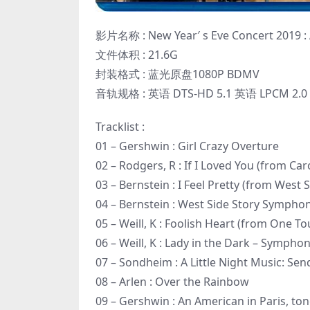
影片名称 : New Year′ s Eve Concert 2019 :
文件体积 : 21.6G
封装格式 : 蓝光原盘1080P BDMV
音轨规格 : 英语 DTS-HD 5.1 英语 LPCM 2.0
Tracklist :
01 – Gershwin : Girl Crazy Overture
02 – Rodgers, R : If I Loved You (from Car
03 – Bernstein : I Feel Pretty (from West S
04 – Bernstein : West Side Story Sympho
05 – Weill, K : Foolish Heart (from One T
06 – Weill, K : Lady in the Dark – Sympho
07 – Sondheim : A Little Night Music: Sen
08 – Arlen : Over the Rainbow
09 – Gershwin : An American in Paris, t