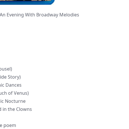
 An Evening With Broadway Melodies
ousel)
ide Story)
nic Dances
ouch of Venus)
nic Nocturne
d in the Clowns
one poem