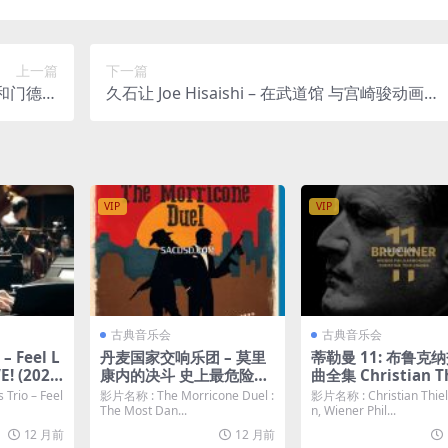
上一篇
下一篇
奏曲和门德尔
久石让 Joe Hisaishi – 在武道馆 与宫崎骏动画一
V 21G]
同走过的25年 (2008) 蓝光原盘 [BDMV 46.1G]
VIP
VIP
古典音乐会
古典音乐会
– Feel L
丹麦国家交响乐团 – 莫里
蒂勒曼 11: 布鲁克
E! (202
康内的决斗 史上最危险音
曲全集 Christian T
P [BDM
乐会 (2018) 蓝光原盘 [BD
mann, Wiener Phi
Trio – Feel
影片名称 : The Morricone Duel :
影片名称 : Christian Thie
MV 19.1G]
moniker – Bruckn
The Most Dan...
n, Wiener Phil...
: The Complete S
12 月前
12 月前
onies (2023) 蓝光