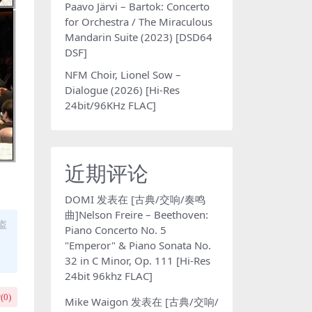
Paavo Järvi – Bartok: Concerto
for Orchestra / The Miraculous
Mandarin Suite (2023) [DSD64
DSF]
NFM Choir, Lionel Sow –
Dialogue (2026) [Hi-Res
24bit/96KHz FLAC]
近期评论
DOMI
发表在
[古典/交响/奏鸣
曲]Nelson Freire – Beethoven:
盗
Piano Concerto No. 5
"Emperor" & Piano Sonata No.
32 in C Minor, Op. 111 [Hi-Res
24bit 96khz FLAC]
(
0
)
Mike Waigon
发表在
[古典/交响/