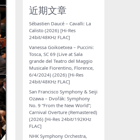
近期文章
Sébastien Daucé – Cavalli: La
Calisto (2026) [Hi-Res
24bit/48KHz FLAC]
Vanessa Goikoetxea – Puccini:
Tosca, SC 69 (Live at Sala
grande del Teatro del Maggio
Musicale Fiorentino, Florence,
6/4/2024) (2026) [Hi-Res
24bit/48KHz FLAC]
San Francisco Symphony & Seiji
Ozawa – Dvořák: Symphony
No. 9 “From the New World”;
Carnival Overture (Remastered)
(2026) [Hi-Res 24bit/192KHz
FLAC]
NHK Symphony Orchestra,