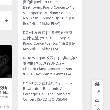
奏鸣曲]Nelson Freire –
Beethoven: Piano Concerto No.
5 "Emperor" & Piano Sonata
No. 32 in C Minor, Op. 111 [Hi-
Res 24bit 96khz FLAC]
DOMI
发表在
[古典/交响/奏鸣
曲]李云迪 (YUNDI) – Chopin:
Piano Concertos Nos 1 & 2 [Hi-
Res 24bit 96khz FLAC]
Mike Waigon
发表在
[古典/交响/
奏鸣曲]李云迪 (YUNDI) –
Chopin: Piano Concertos Nos 1
& 2 [Hi-Res 24bit 96khz FLAC]
DOMI
发表在
[流行Pop]Harry
纳交响
Belafonte – Belafonte At
首页
hiele
Carnegie Hall: The Complete
lhar
leman
Concert [SACD ISO DSD64]
er 11
ymph
用户
12 月前
原盘 [5
中心