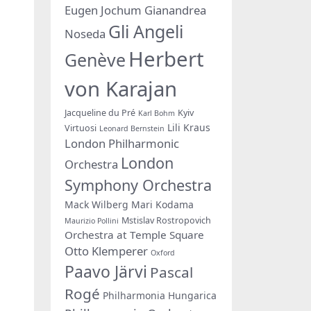
Eugen Jochum
Gianandrea
Gli Angeli
Noseda
Herbert
Genève
von Karajan
Jacqueline du Pré
Kyiv
Karl Bohm
Lili Kraus
Virtuosi
Leonard Bernstein
London Philharmonic
London
Orchestra
Symphony Orchestra
Mack Wilberg
Mari Kodama
Mstislav Rostropovich
Maurizio Pollini
Orchestra at Temple Square
Otto Klemperer
Oxford
Paavo Järvi
Pascal
Rogé
Philharmonia Hungarica