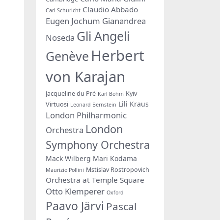
Claudio Abbado
Carl Schuricht
Eugen Jochum
Gianandrea
Gli Angeli
Noseda
Herbert
Genève
von Karajan
Jacqueline du Pré
Kyiv
Karl Bohm
Lili Kraus
Virtuosi
Leonard Bernstein
London Philharmonic
London
Orchestra
Symphony Orchestra
Mack Wilberg
Mari Kodama
Mstislav Rostropovich
Maurizio Pollini
Orchestra at Temple Square
Otto Klemperer
Oxford
Paavo Järvi
Pascal