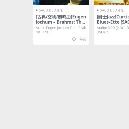
SACD DSD音乐
SACD DSD音乐
[古典/交响/奏鸣曲]Eugen
[爵士Jazz]Curtis
Jochum – Brahms: The
Blues-Ette [SA
4 Symphonies etc. [SAC
百度云]
Artist: Eugen Jochum Title: Brah
Audio: DSD (2.0) 1 B
D ISO DSD64]
ms: The ...
(ISO) P...
1 年前