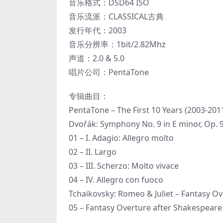
音乐格式：DSD64 ISO
音乐流派：CLASSICAL古典
发行年代：2003
音乐分辨率：1bit/2.82Mhz
声道：2.0 & 5.0
唱片公司：PentaTone
专辑曲目：
PentaTone – The First 10 Years (2003-201
Dvořák: Symphony No. 9 in E minor, Op. 
01 – I. Adagio: Allegro molto
02 – II. Largo
03 – III. Scherzo: Molto vivace
04 – IV. Allegro con fuoco
Tchaikovsky: Romeo & Juliet – Fantasy O
05 – Fantasy Overture after Shakespeare