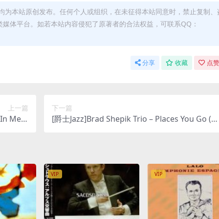
均为本站原创发布。任何个人或组织，在未征得本站同意时，禁止复制、
类媒体平台。如若本站内容侵犯了原著者的合法权益，可联系QQ：
分享
收藏
点赞
上一篇
下一篇
In Mem
[爵士Jazz]Brad Shepik Trio – Places You Go (2
etc. [3xS
07) [SACD ISO]
 DSD64]
VIP
VIP