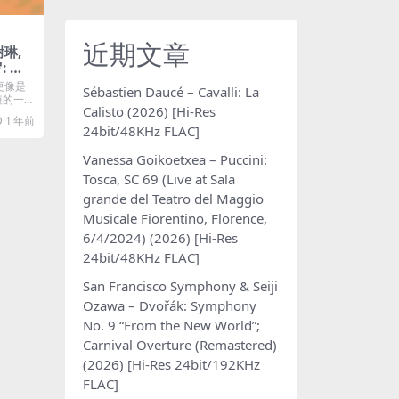
近期文章
谢琳,
: 西
Szer
更像是
Sébastien Daucé – Cavalli: La
, Chi
短的一
Calisto (2026) [Hi-Res
rche
1 年前
24bit/48KHz FLAC]
honie
SACD
Vanessa Goikoetxea – Puccini:
Tosca, SC 69 (Live at Sala
grande del Teatro del Maggio
Musicale Fiorentino, Florence,
6/4/2024) (2026) [Hi-Res
24bit/48KHz FLAC]
San Francisco Symphony & Seiji
Ozawa – Dvořák: Symphony
No. 9 “From the New World”;
Carnival Overture (Remastered)
(2026) [Hi-Res 24bit/192KHz
FLAC]