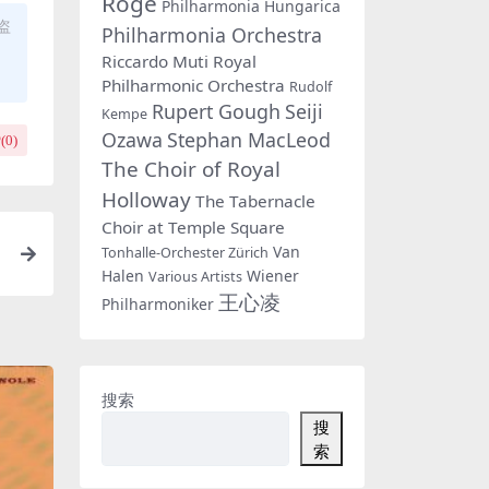
Rogé
Philharmonia Hungarica
盗
Philharmonia Orchestra
Riccardo Muti
Royal
Philharmonic Orchestra
Rudolf
Rupert Gough
Seiji
Kempe
Ozawa
Stephan MacLeod
(
0
)
The Choir of Royal
Holloway
The Tabernacle
Choir at Temple Square
Van
Tonhalle-Orchester Zürich
0
Halen
Wiener
Various Artists
王心凌
Philharmoniker
搜索
搜
索