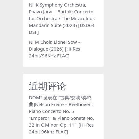
NHK Symphony Orchestra,
Paavo Järvi – Bartok: Concerto
for Orchestra / The Miraculous
Mandarin Suite (2023) [DSD64
DSF]
NFM Choir, Lionel Sow –
Dialogue (2026) [Hi-Res
24bit/96KHz FLAC]
近期评论
DOMI
发表在
[古典/交响/奏鸣
曲]Nelson Freire – Beethoven:
Piano Concerto No. 5
"Emperor" & Piano Sonata No.
32 in C Minor, Op. 111 [Hi-Res
24bit 96khz FLAC]