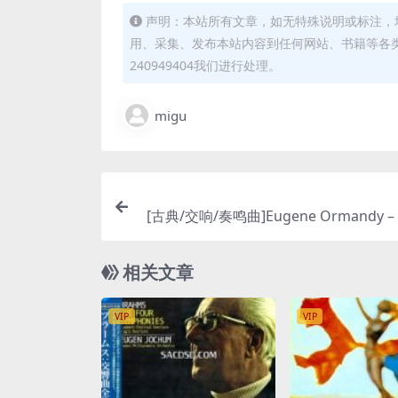
声明：本站所有文章，如无特殊说明或标注，
用、采集、发布本站内容到任何网站、书籍等各
240949404我们进行处理。
migu
[古典/交响/奏鸣曲]Eugene Ormandy – 
oriam: Strauss, Bartok, Liszt, Sibelius 
ACD ISO
相关文章
VIP
VIP