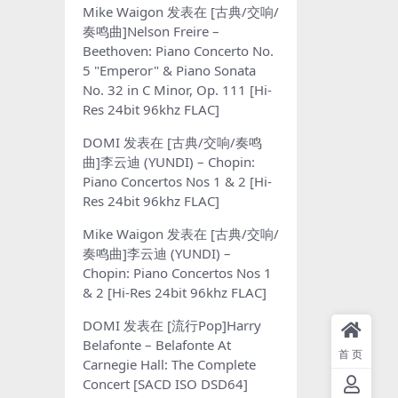
Mike Waigon
发表在
[古典/交响/
奏鸣曲]Nelson Freire –
Beethoven: Piano Concerto No.
5 "Emperor" & Piano Sonata
No. 32 in C Minor, Op. 111 [Hi-
Res 24bit 96khz FLAC]
DOMI
发表在
[古典/交响/奏鸣
曲]李云迪 (YUNDI) – Chopin:
Piano Concertos Nos 1 & 2 [Hi-
Res 24bit 96khz FLAC]
Mike Waigon
发表在
[古典/交响/
奏鸣曲]李云迪 (YUNDI) –
Chopin: Piano Concertos Nos 1
& 2 [Hi-Res 24bit 96khz FLAC]
DOMI
发表在
[流行Pop]Harry
Belafonte – Belafonte At
首页
Carnegie Hall: The Complete
Concert [SACD ISO DSD64]