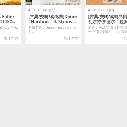
SACD DSD音乐
SACD DSD音乐
 Fuller –
[古典/交响/奏鸣曲]Danie
[古典/交响/奏鸣曲]
CD ISO
l Harding – R. Strauss:
瓦尔特·亨德尔 – 拉罗
Eine Alpensinfonie (20
班牙交响曲 Henryk 
it / 2,8 MHz
专辑名称：Daniel Harding – R –
简介： RCA的“黄金时代”
13) [SACD ISO]
yng, Walter Hendl
St...
一个“黄金时刻”——在很
段时间里，大约从...
cago Symphony O
1 年前
1 年前
stra – Lalo: Symp
Espagnole 2016 [
ISO]