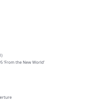
1)
95 ‘From the New World’
verture