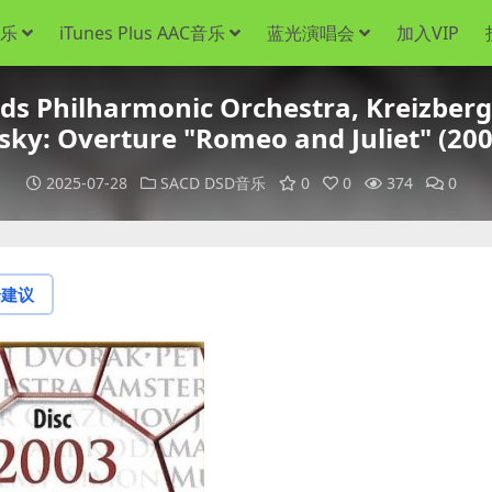
音乐
iTunes Plus AAC音乐
蓝光演唱会
加入VIP
hilharmonic Orchestra, Kreizberg 
sky: Overture "Romeo and Juliet" (200
2025-07-28
SACD DSD音乐
0
0
374
0
论建议