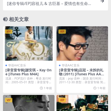
[迷你专辑/EP]容祖儿 & 古巨基 – 爱情也有生命
(「北京爱情故事」电影主题曲) – EP [iTunes Plus
M4A]
相关文章
VIP
VIP
华语AAC音乐
华语AAC音乐
[录音室专辑]謝安琪 – Kay On
[录音室专辑]品冠 – 未拆的礼
e [iTunes Plus M4A]
物 (2011) [iTunes Plus AAC
M4A]
流派：POP流行 语种：粤语 发行时
流派：pop 语种：国语 发行时间：
间：2005-05-01 类型：录音室专辑
2011-12-30 类型：录音室专辑 简
...
介...
1 年前
1 年前
VIP
VIP