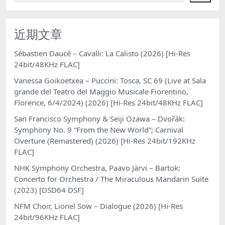
近期文章
Sébastien Daucé – Cavalli: La Calisto (2026) [Hi-Res
24bit/48KHz FLAC]
Vanessa Goikoetxea – Puccini: Tosca, SC 69 (Live at Sala
grande del Teatro del Maggio Musicale Fiorentino,
Florence, 6/4/2024) (2026) [Hi-Res 24bit/48KHz FLAC]
San Francisco Symphony & Seiji Ozawa – Dvořák:
Symphony No. 9 “From the New World”; Carnival
Overture (Remastered) (2026) [Hi-Res 24bit/192KHz
FLAC]
NHK Symphony Orchestra, Paavo Järvi – Bartok:
Concerto for Orchestra / The Miraculous Mandarin Suite
(2023) [DSD64 DSF]
NFM Choir, Lionel Sow – Dialogue (2026) [Hi-Res
24bit/96KHz FLAC]