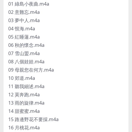
01 綠島小夜曲.m4a
02 意難忘.m4a
03 夢中人.m4a
04 恨海.m4a
05 紅睡蓮.m4a
06 秋的懷念.m4a
07 雪山盟.m4a
08 八個娃娃.m4a
09 母親您在何方.m4a
10 郊道.m4a
11 聽我細述.m4a
12 莫奔跑.m4a
13 雨的旋律.m4a
14 甜蜜蜜.m4a
15 路邊野花不要採.m4a
16 月桃花.m4a