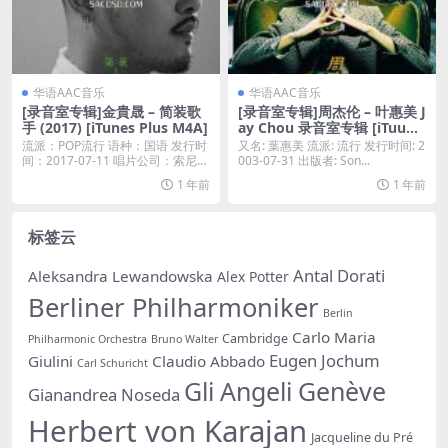
华语AAC音乐
华语AAC音乐
[录音室专辑]金貴晟 – 简装歌
[录音室专辑]周杰伦 – 叶惠美 J
手 (2017) [iTunes Plus M4A]
ay Chou 录音室专辑 [iTuune
s Plus AAC]
流派：POP流行 语种：国语 发行时
又名: 葉惠美 流派: 流行 发行时间: 2
间：2017-07-11 唱片公司：索尼音
003-07-31 出版者: Son...
乐...
1 年前
1 年前
标签云
Antal Dorati
Aleksandra Lewandowska
Alex Potter
Berliner Philharmoniker
Berlin
Carlo Maria
Cambridge
Philharmonic Orchestra
Bruno Walter
Eugen Jochum
Giulini
Claudio Abbado
Carl Schuricht
Gli Angeli Genève
Gianandrea Noseda
Herbert von Karajan
Jacqueline du Pré