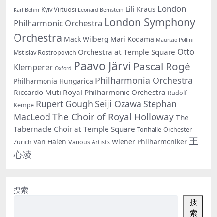
London
Lili Kraus
Kyiv Virtuosi
Karl Bohm
Leonard Bernstein
London Symphony
Philharmonic Orchestra
Orchestra
Mack Wilberg
Mari Kodama
Maurizio Pollini
Otto
Orchestra at Temple Square
Mstislav Rostropovich
Paavo Järvi
Pascal Rogé
Klemperer
Oxford
Philharmonia Orchestra
Philharmonia Hungarica
Riccardo Muti
Royal Philharmonic Orchestra
Rudolf
Rupert Gough
Seiji Ozawa
Stephan
Kempe
The Choir of Royal Holloway
MacLeod
The
Tabernacle Choir at Temple Square
Tonhalle-Orchester
王
Van Halen
Wiener Philharmoniker
Zürich
Various Artists
心凌
搜索
搜
索