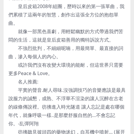
皇后皮箱2008年組團，歷時以來的第一張單曲，我
們累積了這兩年的智慧，創作出這張全方位的抱怨單
曲。
就像一部黑色喜劇，用輕鬆幽默的方式帶過我們苦
悶的生活，這就是皇后皮箱善用的獨特訴說方式。
不強烈批判，不細細呢喃，用最簡單、最直接的詞
曲，滲入每個人的內心。
或許我們沒有改變大環境的能耐，但這世界只需要
更多Peace & Love。
名人推薦:
平實的聲音.耐人尋味.沒強調技巧的音樂應該是最具
說服力的誠懇，成熟、不浮華不渲染的讓人沉醉在古老
的線條傳說裡。彷彿進入時光隧道 讓人忘記是處在哪個
年代，就像呼吸一樣..是那麼舒服自然的…不會忘記
你。-乱彈阿翔
彷彿聽見披頭四的藥物迷幻，自耳機中噴射… (展开