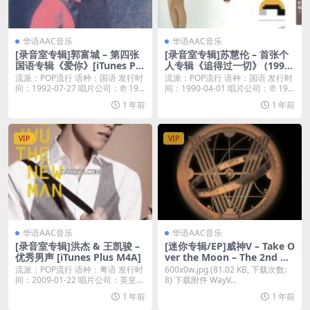
华语AAC音乐
华语AAC音乐
[录音室专辑]郭富城 – 第四张
[录音室专辑]苏慧伦 – 首张个
国语专辑《爱你》[iTunes Plu
人专辑《追得过一切》 (1990)
s M4A]
[iTunes Plus M4A]
流派：POP流行 语种：国语 发行时
流派：POP流行 语种：国语 发行时
间：1992-07-27 唱片公司：℗ 19...
间：1990-04-01 唱片公司：℗ 19...
1 年前
1 年前
VIP
VIP
华语AAC音乐
华语AAC音乐
[录音室专辑]洪杰 & 王凯骏 –
[迷你专辑/EP]威神V – Take O
优秀男声 [iTunes Plus M4A]
ver the Moon – The 2nd Mi
ni Album [iTunes Plus M4
流派：POP流行 语种：粤语 发行时
600x0w.jpg (81.02 KB, 下载次数:
A]
间：2009-01-22 唱片公司：英皇唱
8) 下载附件 WayV...
片...
1 年前
1 年前