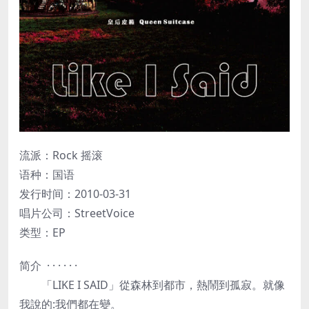
流派：Rock 摇滚
语种：国语
发行时间：2010-03-31
唱片公司：StreetVoice
类型：EP
简介 · · · · · ·
「LIKE I SAID」從森林到都市，熱鬧到孤寂。就像
我說的:我們都在變。