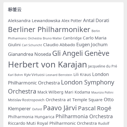
标签云
Antal Dorati
Aleksandra Lewandowska
Alex Potter
Berliner Philharmoniker
Berlin
Carlo Maria
Cambridge
Philharmonic Orchestra
Bruno Walter
Eugen Jochum
Giulini
Claudio Abbado
Carl Schuricht
Gli Angeli Genève
Gianandrea Noseda
Herbert von Karajan
Jacqueline du Pré
London
Lili Kraus
Kyiv Virtuosi
Karl Bohm
Leonard Bernstein
London Symphony
Philharmonic Orchestra
Orchestra
Mack Wilberg
Mari Kodama
Maurizio Pollini
Otto
Orchestra at Temple Square
Mstislav Rostropovich
Paavo Järvi
Pascal Rogé
Klemperer
Oxford
Philharmonia Orchestra
Philharmonia Hungarica
Riccardo Muti
Royal Philharmonic Orchestra
Rudolf