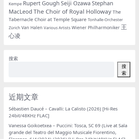
Rupert Gough
Seiji Ozawa
Stephan
Kempe
The Choir of Royal Holloway
MacLeod
The
Tabernacle Choir at Temple Square
Tonhalle-Orchester
王
Van Halen
Wiener Philharmoniker
Zürich
Various Artists
心凌
搜索
搜
索
近期文章
Sébastien Daucé – Cavalli: La Calisto (2026) [Hi-Res
24bit/48KHz FLAC]
Vanessa Goikoetxea – Puccini: Tosca, SC 69 (Live at Sala
grande del Teatro del Maggio Musicale Fiorentino,
Florence, 6/4/2024) (2026) [Hi-Res 24bit/48KHz FLAC]