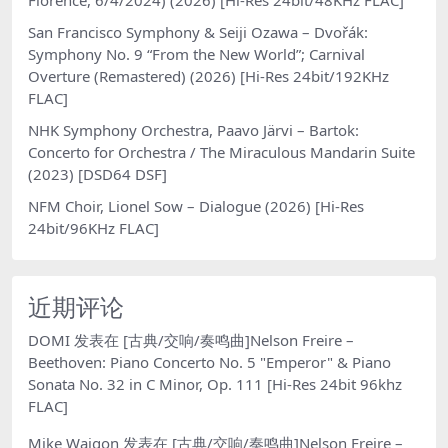
San Francisco Symphony & Seiji Ozawa – Dvořák:
Symphony No. 9 “From the New World”; Carnival
Overture (Remastered) (2026) [Hi-Res 24bit/192KHz
FLAC]
NHK Symphony Orchestra, Paavo Järvi – Bartok:
Concerto for Orchestra / The Miraculous Mandarin Suite
(2023) [DSD64 DSF]
NFM Choir, Lionel Sow – Dialogue (2026) [Hi-Res
24bit/96KHz FLAC]
近期评论
DOMI
发表在
[古典/交响/奏鸣曲]Nelson Freire –
Beethoven: Piano Concerto No. 5 "Emperor" & Piano
Sonata No. 32 in C Minor, Op. 111 [Hi-Res 24bit 96khz
FLAC]
Mike Waigon
发表在
[古典/交响/奏鸣曲]Nelson Freire –