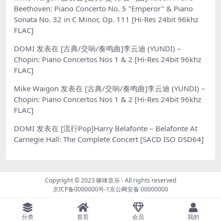
Beethoven: Piano Concerto No. 5 "Emperor" & Piano
Sonata No. 32 in C Minor, Op. 111 [Hi-Res 24bit 96khz
FLAC]
DOMI
发表在
[古典/交响/奏鸣曲]李云迪 (YUNDI) –
Chopin: Piano Concertos Nos 1 & 2 [Hi-Res 24bit 96khz
FLAC]
Mike Waigon
发表在
[古典/交响/奏鸣曲]李云迪 (YUNDI) –
Chopin: Piano Concertos Nos 1 & 2 [Hi-Res 24bit 96khz
FLAC]
DOMI
发表在
[流行Pop]Harry Belafonte – Belafonte At
Carnegie Hall: The Complete Concert [SACD ISO DSD64]
Copyright © 2023
哆咪音乐
- All rights reserved
京ICP备0000000号-1
京公网安备 00000000
分类
首页
会员
我的