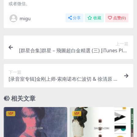
或者微信。
migu
分享
收藏
点赞(
0
)
上一篇
[群星合集]群星 – 飛圖超白金精選 (三) [iTunes Plus
M4A]
下一篇
[录音室专辑]金刚上师-索南诺布仁波切 & 徐清原 –
和平祈愿 [iTunes Plus M4A]
相关文章
VIP
VIP