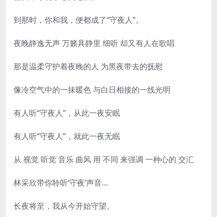
到那时，你和我，便都成了“守夜人”。
夜晚静逸无声 万籁具静里 细听 却又有人在歌唱
那是温柔守护着夜晚的人 为黑夜带去的抚慰
像冷空气中的一抹暖色 与白日相接的一线光明
有人听“守夜人”，从此一夜安眠
有人听“守夜人”，就此一夜无眠
从 视觉 听觉 音乐 曲风 用 不同 来强调 一种心的 交汇
林采欣带你聆听‘守夜’声音…
长夜将至，我从今开始守望。