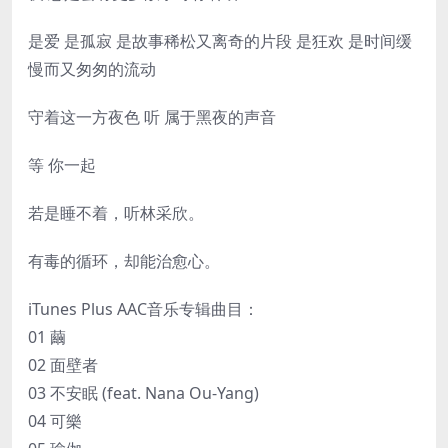
是爱 是孤寂 是故事稀松又离奇的片段 是狂欢 是时间缓
慢而又匆匆的流动
守着这一方夜色 听 属于黑夜的声音
等 你一起
若是睡不着，听林采欣。
有毒的循环，却能治愈心。
iTunes Plus AAC音乐专辑曲目：
01 繭
02 面壁者
03 不安眠 (feat. Nana Ou-Yang)
04 可樂