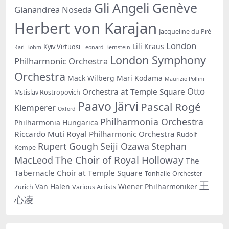
Gli Angeli Genève
Gianandrea Noseda
Herbert von Karajan
Jacqueline du Pré
London
Lili Kraus
Kyiv Virtuosi
Karl Bohm
Leonard Bernstein
London Symphony
Philharmonic Orchestra
Orchestra
Mack Wilberg
Mari Kodama
Maurizio Pollini
Otto
Orchestra at Temple Square
Mstislav Rostropovich
Paavo Järvi
Pascal Rogé
Klemperer
Oxford
Philharmonia Orchestra
Philharmonia Hungarica
Riccardo Muti
Royal Philharmonic Orchestra
Rudolf
Rupert Gough
Seiji Ozawa
Stephan
Kempe
The Choir of Royal Holloway
MacLeod
The
Tabernacle Choir at Temple Square
Tonhalle-Orchester
王
Van Halen
Wiener Philharmoniker
Zürich
Various Artists
心凌