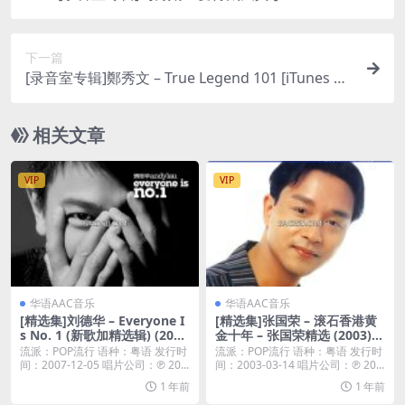
A]
下一篇
[录音室专辑]鄭秀文 – True Legend 101 [iTunes Pl
us M4A]
相关文章
VIP
VIP
华语AAC音乐
华语AAC音乐
[精选集]刘德华 – Everyone I
[精选集]张国荣 – 滚石香港黄
s No. 1 (新歌加精选辑) (200
金十年 – 张国荣精选 (2003) [i
7) [iTunes Plus M4A]
Tunes Plus M4A] SEN
流派：POP流行 语种：粤语 发行时
流派：POP流行 语种：粤语 发行时
间：2007-12-05 唱片公司：℗ 20...
间：2003-03-14 唱片公司：℗ 20...
1 年前
1 年前