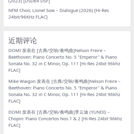
(2023) [DSD64 DSF]
NFM Choir, Lionel Sow – Dialogue (2026) [Hi-Res
24bit/96KHz FLAC]
近期评论
DOMI
发表在
[古典/交响/奏鸣曲]Nelson Freire –
Beethoven: Piano Concerto No. 5 "Emperor" & Piano
Sonata No. 32 in C Minor, Op. 111 [Hi-Res 24bit 96khz
FLAC]
Mike Waigon
发表在
[古典/交响/奏鸣曲]Nelson Freire –
Beethoven: Piano Concerto No. 5 "Emperor" & Piano
Sonata No. 32 in C Minor, Op. 111 [Hi-Res 24bit 96khz
FLAC]
DOMI
发表在
[古典/交响/奏鸣曲]李云迪 (YUNDI) –
Chopin: Piano Concertos Nos 1 & 2 [Hi-Res 24bit 96khz
FLAC]