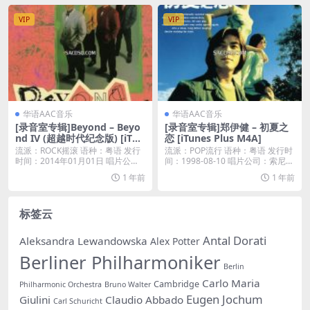
VIP
VIP
华语AAC音乐
华语AAC音乐
[录音室专辑]Beyond – Beyo
[录音室专辑]郑伊健 – 初夏之
nd IV (超越时代纪念版) [iTun
恋 [iTunes Plus M4A]
es Plus M4A]
流派：ROCK摇滚 语种：粤语 发行
流派：POP流行 语种：粤语 发行时
时间：2014年01月01日 唱片公
间：1998-08-10 唱片公司：索尼音
司：环球...
乐...
1 年前
1 年前
标签云
Antal Dorati
Aleksandra Lewandowska
Alex Potter
Berliner Philharmoniker
Berlin
Carlo Maria
Cambridge
Philharmonic Orchestra
Bruno Walter
Eugen Jochum
Giulini
Claudio Abbado
Carl Schuricht