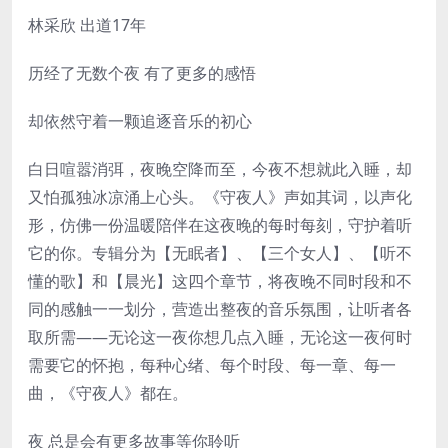
林采欣 出道17年
历经了无数个夜 有了更多的感悟
却依然守着一颗追逐音乐的初心
白日喧嚣消弭，夜晚空降而至，今夜不想就此入睡，却
又怕孤独冰凉涌上心头。《守夜人》声如其词，以声化
形，仿佛一份温暖陪伴在这夜晚的每时每刻，守护着听
它的你。专辑分为【无眠者】、【三个女人】、【听不
懂的歌】和【晨光】这四个章节，将夜晚不同时段和不
同的感触一一划分，营造出整夜的音乐氛围，让听者各
取所需——无论这一夜你想几点入睡，无论这一夜何时
需要它的怀抱，每种心绪、每个时段、每一章、每一
曲，《守夜人》都在。
夜 总是会有更多故事等你聆听