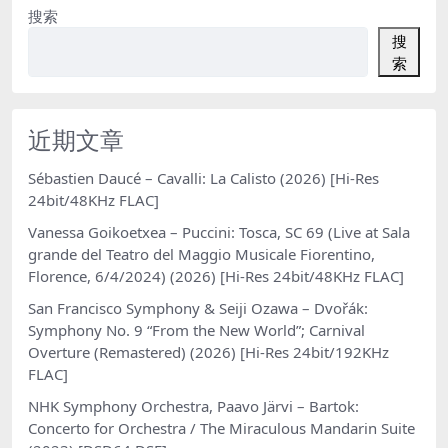
搜索
搜
索
近期文章
Sébastien Daucé – Cavalli: La Calisto (2026) [Hi-Res
24bit/48KHz FLAC]
Vanessa Goikoetxea – Puccini: Tosca, SC 69 (Live at Sala
grande del Teatro del Maggio Musicale Fiorentino,
Florence, 6/4/2024) (2026) [Hi-Res 24bit/48KHz FLAC]
San Francisco Symphony & Seiji Ozawa – Dvořák:
Symphony No. 9 “From the New World”; Carnival
Overture (Remastered) (2026) [Hi-Res 24bit/192KHz
FLAC]
NHK Symphony Orchestra, Paavo Järvi – Bartok:
Concerto for Orchestra / The Miraculous Mandarin Suite