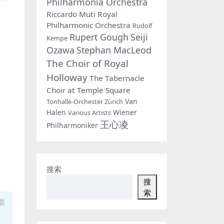
Philharmonia Orchestra
Riccardo Muti
Royal
Philharmonic Orchestra
Rudolf
Rupert Gough
Seiji
Kempe
Ozawa
Stephan MacLeod
The Choir of Royal
Holloway
The Tabernacle
Choir at Temple Square
Van
Tonhalle-Orchester Zürich
Halen
Wiener
Various Artists
王心凌
Philharmoniker
搜索
搜
索
盗