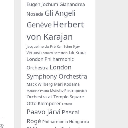
Eugen Jochum
Gianandrea
Gli Angeli
Noseda
Herbert
Genève
von Karajan
Jacqueline du Pré
Kyiv
Karl Bohm
Lili Kraus
Virtuosi
Leonard Bernstein
London Philharmonic
London
Orchestra
Symphony Orchestra
Mack Wilberg
Mari Kodama
Mstislav Rostropovich
Maurizio Pollini
Orchestra at Temple Square
Otto Klemperer
Oxford
Paavo Järvi
Pascal
一
Rogé
Philharmonia Hungarica
没