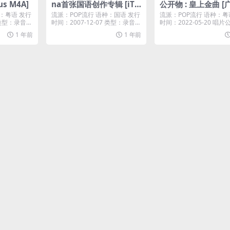
us M4A]
na首张国语创作专辑 [iTu
公开物 : 皇上金曲 [广
nes Plus M4A]
EP [iTunes Plus M
：粤语 发行
流派：POP流行 语种：国语 发行
流派：POP流行 语种：粤
1 类型：录音室
时间：2007-12-07 类型：录音室
时间：2022-05-20 唱
专辑 ...
niv...
1 年前
1 年前