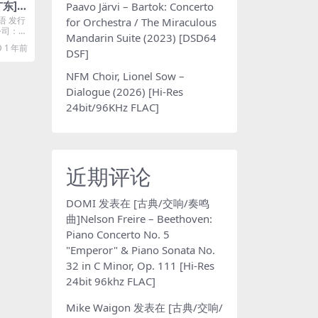
东] –
Paavo Järvi – Bartok: Concerto
4A]
语 发行
for Orchestra / The Miraculous
片公司：U
Mandarin Suite (2023) [DSD64
1 年前
DSF]
NFM Choir, Lionel Sow –
Dialogue (2026) [Hi-Res
24bit/96KHz FLAC]
近期评论
DOMI
发表在
[古典/交响/奏鸣
曲]Nelson Freire – Beethoven:
Piano Concerto No. 5
"Emperor" & Piano Sonata No.
32 in C Minor, Op. 111 [Hi-Res
24bit 96khz FLAC]
Mike Waigon
发表在
[古典/交响/