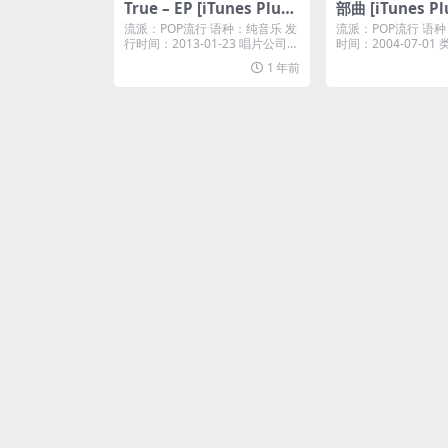
True – EP [iTunes Plus
部曲 [iTunes Pl
M4A]
流派：POP流行 语种：纯音乐 发
流派：POP流行 语种
行时间：2013-01-23 唱片公司：
时间：2004-07-0
英皇唱...
专辑 ...
1 年前