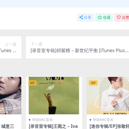
分享
收藏
点赞
上一篇
下一篇
[录音室专辑]祁紫檀 – 新世纪平衡 [iTunes Plus
us M4A]
M4A]
VIP
VIP
华语AAC音乐
华语AAC音乐
– 城意三
[录音室专辑]王菀之 – Iva
[迷你专辑/EP]张敬轩