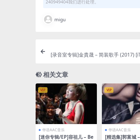
240949404我们进行处理。
migu
[录音室专辑]金貴晟 – 简装歌手 (2017) [iTunes Pl
相关文章
VIP
VIP
华语AAC音乐
华语AAC音乐
[迷你专辑/EP]容祖儿 – Be
[精选集]郭富城 