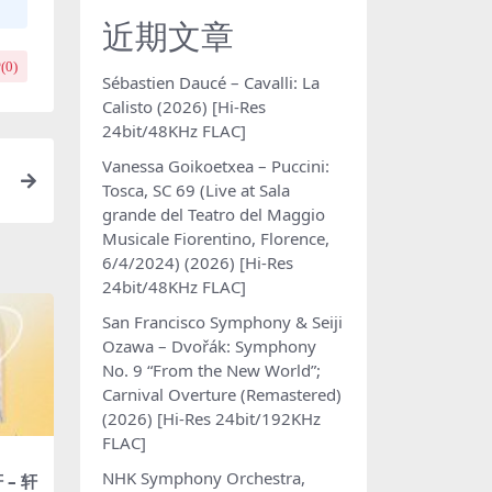
近期文章
(
0
)
Sébastien Daucé – Cavalli: La
Calisto (2026) [Hi-Res
24bit/48KHz FLAC]
Vanessa Goikoetxea – Puccini:
Tosca, SC 69 (Live at Sala
grande del Teatro del Maggio
Musicale Fiorentino, Florence,
6/4/2024) (2026) [Hi-Res
24bit/48KHz FLAC]
San Francisco Symphony & Seiji
Ozawa – Dvořák: Symphony
No. 9 “From the New World”;
Carnival Overture (Remastered)
(2026) [Hi-Res 24bit/192KHz
FLAC]
NHK Symphony Orchestra,
 – 轩