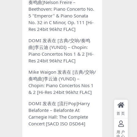
奏鸣曲]Nelson Freire –
Beethoven: Piano Concerto No.
5 "Emperor" & Piano Sonata
No. 32 in C Minor, Op. 111 [Hi-
Res 24bit 96khz FLAC]
DOMI
发表在
[古典/交响/奏鸣
曲]李云迪 (YUNDI) – Chopin:
Piano Concertos Nos 1 & 2 [Hi-
Res 24bit 96khz FLAC]
Mike Waigon
发表在
[古典/交响/
奏鸣曲]李云迪 (YUNDI) –
Chopin: Piano Concertos Nos 1
& 2 [Hi-Res 24bit 96khz FLAC]
DOMI
发表在
[流行Pop]Harry
Belafonte – Belafonte At
首页
Carnegie Hall: The Complete
Concert [SACD ISO DSD64]
用户
中心