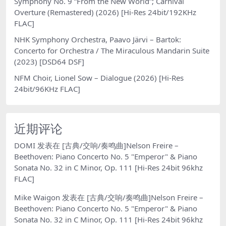
Symphony No. 9 “From the New World”; Carnival
Overture (Remastered) (2026) [Hi-Res 24bit/192KHz
FLAC]
NHK Symphony Orchestra, Paavo Järvi – Bartok:
Concerto for Orchestra / The Miraculous Mandarin Suite
(2023) [DSD64 DSF]
NFM Choir, Lionel Sow – Dialogue (2026) [Hi-Res
24bit/96KHz FLAC]
近期评论
DOMI
发表在
[古典/交响/奏鸣曲]Nelson Freire –
Beethoven: Piano Concerto No. 5 "Emperor" & Piano
Sonata No. 32 in C Minor, Op. 111 [Hi-Res 24bit 96khz
FLAC]
Mike Waigon
发表在
[古典/交响/奏鸣曲]Nelson Freire –
Beethoven: Piano Concerto No. 5 "Emperor" & Piano
Sonata No. 32 in C Minor, Op. 111 [Hi-Res 24bit 96khz