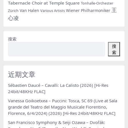
Tabernacle Choir at Temple Square
Tonhalle-Orchester
王
Van Halen
Wiener Philharmoniker
Zürich
Various Artists
心凌
搜索
搜
索
近期文章
Sébastien Daucé – Cavalli: La Calisto (2026) [Hi-Res
24bit/48KHz FLAC]
Vanessa Goikoetxea – Puccini: Tosca, SC 69 (Live at Sala
grande del Teatro del Maggio Musicale Fiorentino,
Florence, 6/4/2024) (2026) [Hi-Res 24bit/48KHz FLAC]
San Francisco Symphony & Seiji Ozawa – Dvořák: