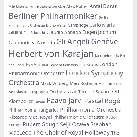
Antal Dorati
Aleksandra Lewandowska
Alex Potter
Berliner Philharmoniker
Berlin
Carlo Maria
Cambridge
Philharmonic Orchestra
Bruno Walter
Eugen Jochum
Giulini
Claudio Abbado
Carl Schuricht
Gli Angeli Genève
Gianandrea Noseda
Herbert von Karajan
Jacqueline du Pré
London
Lili Kraus
Kyiv Virtuosi
Karl Bohm
Leonard Bernstein
London Symphony
Philharmonic Orchestra
Orchestra
Mack Wilberg
Mari Kodama
Maurizio Pollini
Otto
Orchestra at Temple Square
Mstislav Rostropovich
Paavo Järvi
Pascal Rogé
Klemperer
Oxford
Philharmonia Orchestra
Philharmonia Hungarica
Riccardo Muti
Royal Philharmonic Orchestra
Rudolf
Rupert Gough
Seiji Ozawa
Stephan
Kempe
The Choir of Royal Holloway
MacLeod
The