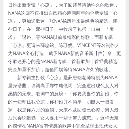
日推出新专辑「心凉」，为了回馈等待她许久的歌迷，
NANA这回不仅推出自己精心筹画两年的全新专辑「心
凉」，更加送歌迷一张NANA历年来最经典的精选「娜
些日子」在「娜些日子」中收录了包括「自由」「奢
求」「退路」等NANA以前最精彩的好歌，而新专辑
「心凉」更请来薛忠铭、陈珊妮、VINCENT等名制作人
为NANA全心打造，赋予NANA新的音乐新【声】命，更
令歌迷开心的是NANA新专辑十首新歌加十首经典精选
完全加量不加价，超值回馈等待NANA许久的歌迷。
新专辑主打歌「心凉」是薛忠铭老师特别为NANA
量身谱曲，填词高手郑中庸做词，完全道出现代女人对
感情的无奈。歌词中的意境：「你要我当你的新娘，你
的一切却让我心凉，你和她并不简单，明眼人一眼看
穿，我是你六月的新娘，天来不及回暖已心凉，男人最
后只会说遗憾，女人要用一辈子努力遗忘。」这样无奈
的感情在NANA富有情感的歌声中完全呈现出现代女人