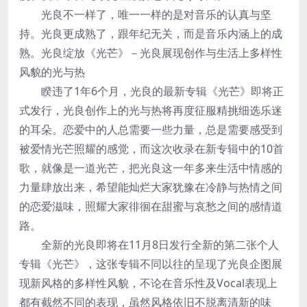
光良不一样了，唯一一样的是对音乐的认真与坚
持。光良更成熟了，跟年纪无关，而是音乐内涵上的成
熟。光良绽放《光芒》－光良展现创作与生活上多样性
风貌的光与热
睽违了1年6个月，光良的最新专辑《光芒》即将正
式发行，光良创作上的光与热将再度征服精挑细选乐迷
的耳朵。恋爱中的人总需要一些力量，总是需要感受到
被爱情光芒照耀的感觉，而这次收录在新专辑中的10首
歌，就像是一道光芒，把光良这一年多来生活中情感的
力量肆放出来，希望能灿烂大家犹豫在冷静与热情之间
的恋爱滋味，照耀大家徘徊在甜蜜与哀愁之间的感情道
路。
全新的光良即将在11月8日发行全新的第二张个人
专辑《光芒》，这张专辑不同以往的呈现了光良企图展
现新风格的多样性风貌，不论在音乐性及Vocal表现上
都有截然不同的表现，虽然风格依旧不脱离清新的味