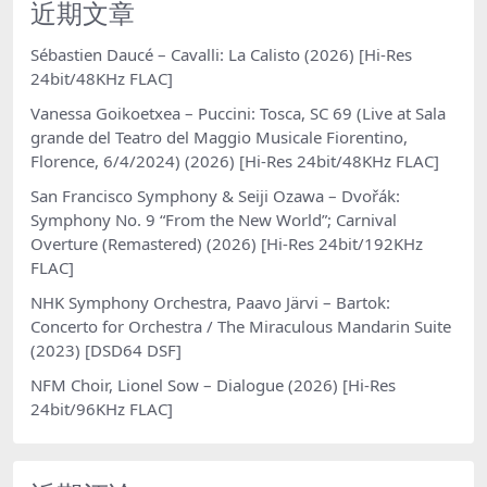
近期文章
Sébastien Daucé – Cavalli: La Calisto (2026) [Hi-Res
24bit/48KHz FLAC]
Vanessa Goikoetxea – Puccini: Tosca, SC 69 (Live at Sala
grande del Teatro del Maggio Musicale Fiorentino,
Florence, 6/4/2024) (2026) [Hi-Res 24bit/48KHz FLAC]
San Francisco Symphony & Seiji Ozawa – Dvořák:
Symphony No. 9 “From the New World”; Carnival
Overture (Remastered) (2026) [Hi-Res 24bit/192KHz
FLAC]
NHK Symphony Orchestra, Paavo Järvi – Bartok:
Concerto for Orchestra / The Miraculous Mandarin Suite
(2023) [DSD64 DSF]
NFM Choir, Lionel Sow – Dialogue (2026) [Hi-Res
24bit/96KHz FLAC]