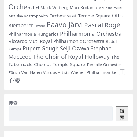
Orchestra
Mack Wilberg
Mari Kodama
Maurizio Pollini
Otto
Orchestra at Temple Square
Mstislav Rostropovich
Paavo Järvi
Pascal Rogé
Klemperer
Oxford
Philharmonia Orchestra
Philharmonia Hungarica
Riccardo Muti
Royal Philharmonic Orchestra
Rudolf
Rupert Gough
Seiji Ozawa
Stephan
Kempe
The Choir of Royal Holloway
MacLeod
The
Tabernacle Choir at Temple Square
Tonhalle-Orchester
王
Van Halen
Wiener Philharmoniker
Zürich
Various Artists
心凌
搜索
搜
索