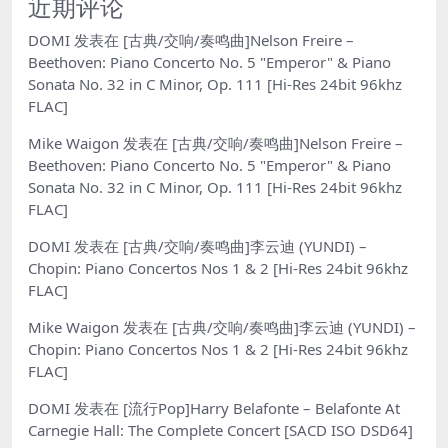
近期评论
DOMI
发表在
[古典/交响/奏鸣曲]Nelson Freire –
Beethoven: Piano Concerto No. 5 "Emperor" & Piano
Sonata No. 32 in C Minor, Op. 111 [Hi-Res 24bit 96khz
FLAC]
Mike Waigon
发表在
[古典/交响/奏鸣曲]Nelson Freire –
Beethoven: Piano Concerto No. 5 "Emperor" & Piano
Sonata No. 32 in C Minor, Op. 111 [Hi-Res 24bit 96khz
FLAC]
DOMI
发表在
[古典/交响/奏鸣曲]李云迪 (YUNDI) –
Chopin: Piano Concertos Nos 1 & 2 [Hi-Res 24bit 96khz
FLAC]
Mike Waigon
发表在
[古典/交响/奏鸣曲]李云迪 (YUNDI) –
Chopin: Piano Concertos Nos 1 & 2 [Hi-Res 24bit 96khz
FLAC]
DOMI
发表在
[流行Pop]Harry Belafonte – Belafonte At
Carnegie Hall: The Complete Concert [SACD ISO DSD64]