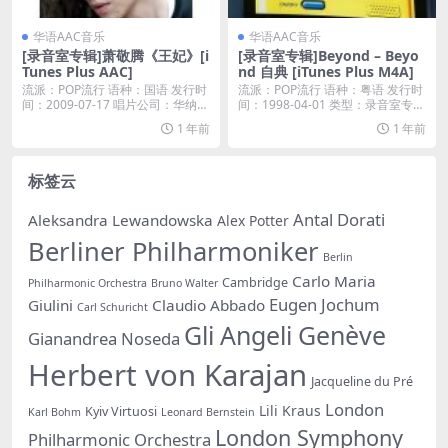
华语AAC音乐
华语AAC音乐
[录音室专辑]萧敬腾《王妃》[i
[录音室专辑]Beyond – Beyo
Tunes Plus AAC]
nd 自典 [iTunes Plus M4A]
流派：POP流行 语种：国语 发行时
流派：POP流行 语种：粤语 发行时
间：2009-07-17 唱片公司：华纳唱
间：1998-04-01 类型：录音室专辑
片...
...
1 年前
1 年前
标签云
Antal Dorati
Aleksandra Lewandowska
Alex Potter
Berliner Philharmoniker
Berlin
Carlo Maria
Cambridge
Philharmonic Orchestra
Bruno Walter
Eugen Jochum
Giulini
Claudio Abbado
Carl Schuricht
Gli Angeli Genève
Gianandrea Noseda
Herbert von Karajan
Jacqueline du Pré
London
Lili Kraus
Kyiv Virtuosi
Karl Bohm
Leonard Bernstein
London Symphony
Philharmonic Orchestra