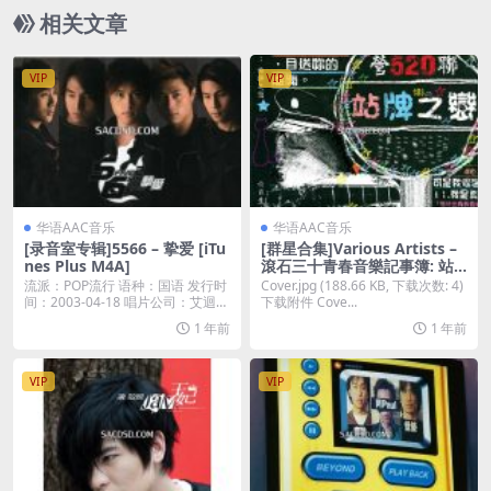
相关文章
VIP
VIP
华语AAC音乐
华语AAC音乐
[录音室专辑]5566 – 挚爱 [iTu
[群星合集]Various Artists –
nes Plus M4A]
滾石三十青春音樂記事簿: 站
牌之戀 [iTunes Plus M4A]
流派：POP流行 语种：国语 发行时
Cover.jpg (188.66 KB, 下载次数: 4)
间：2003-04-18 唱片公司：艾迴唱
下载附件 Cove...
片...
1 年前
1 年前
VIP
VIP