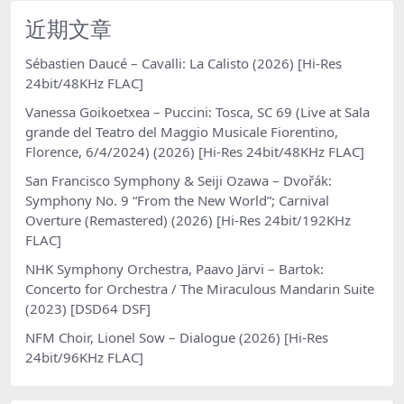
近期文章
Sébastien Daucé – Cavalli: La Calisto (2026) [Hi-Res
24bit/48KHz FLAC]
Vanessa Goikoetxea – Puccini: Tosca, SC 69 (Live at Sala
grande del Teatro del Maggio Musicale Fiorentino,
Florence, 6/4/2024) (2026) [Hi-Res 24bit/48KHz FLAC]
San Francisco Symphony & Seiji Ozawa – Dvořák:
Symphony No. 9 “From the New World”; Carnival
Overture (Remastered) (2026) [Hi-Res 24bit/192KHz
FLAC]
NHK Symphony Orchestra, Paavo Järvi – Bartok:
Concerto for Orchestra / The Miraculous Mandarin Suite
(2023) [DSD64 DSF]
NFM Choir, Lionel Sow – Dialogue (2026) [Hi-Res
24bit/96KHz FLAC]