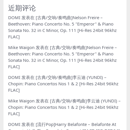
近期评论
DOMI
发表在
[古典/交响/奏鸣曲]Nelson Freire –
Beethoven: Piano Concerto No. 5 "Emperor" & Piano
Sonata No. 32 in C Minor, Op. 111 [Hi-Res 24bit 96khz
FLAC]
Mike Waigon
发表在
[古典/交响/奏鸣曲]Nelson Freire –
Beethoven: Piano Concerto No. 5 "Emperor" & Piano
Sonata No. 32 in C Minor, Op. 111 [Hi-Res 24bit 96khz
FLAC]
DOMI
发表在
[古典/交响/奏鸣曲]李云迪 (YUNDI) –
Chopin: Piano Concertos Nos 1 & 2 [Hi-Res 24bit 96khz
FLAC]
Mike Waigon
发表在
[古典/交响/奏鸣曲]李云迪 (YUNDI) –
Chopin: Piano Concertos Nos 1 & 2 [Hi-Res 24bit 96khz
FLAC]
DOMI
发表在
[流行Pop]Harry Belafonte – Belafonte At