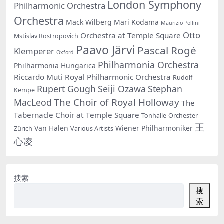
London Symphony
Philharmonic Orchestra
Orchestra
Mack Wilberg
Mari Kodama
Maurizio Pollini
Otto
Orchestra at Temple Square
Mstislav Rostropovich
Paavo Järvi
Pascal Rogé
Klemperer
Oxford
Philharmonia Orchestra
Philharmonia Hungarica
Riccardo Muti
Royal Philharmonic Orchestra
Rudolf
Rupert Gough
Seiji Ozawa
Stephan
Kempe
The Choir of Royal Holloway
MacLeod
The
Tabernacle Choir at Temple Square
Tonhalle-Orchester
王
Van Halen
Wiener Philharmoniker
Zürich
Various Artists
心凌
搜索
搜
索