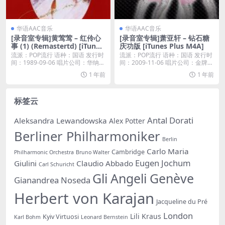
华语AAC音乐
华语AAC音乐
[录音室专辑]黄莺莺 – 红伶心
[录音室专辑]萧亚轩 – 钻石糖
事 (1) (Remastertd) [iTunes
庆功版 [iTunes Plus M4A]
Plus M4A]
流派：POP流行 语种：国语 发行时
流派：POP流行 语种：国语 发行时
间：1989-09-06 唱片公司：华纳唱
间：2009-11-06 唱片公司：金牌大
片...
风...
1 年前
1 年前
标签云
Antal Dorati
Aleksandra Lewandowska
Alex Potter
Berliner Philharmoniker
Berlin
Carlo Maria
Cambridge
Philharmonic Orchestra
Bruno Walter
Eugen Jochum
Giulini
Claudio Abbado
Carl Schuricht
Gli Angeli Genève
Gianandrea Noseda
Herbert von Karajan
Jacqueline du Pré
London
Lili Kraus
Kyiv Virtuosi
Karl Bohm
Leonard Bernstein