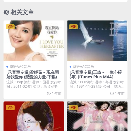
M4A]
相关文章
VIP
VIP
华语AAC音乐
华语AAC音乐
[录音室专辑]梁靜茹 – 現在開
[录音室专辑]王杰 – 一生心碎
始我愛你 (戀愛的力量-下集)
(粵) [iTunes Plus M4A]
[新歌+精選] AAC
流派：Pop 流行 语种：国语 发行时
流派：POP流行 语种：粤语 发行时
间：2011-02-01 类型：录音室专
间：1991-11-28 唱片公司：华纳唱
辑...
片...
1 年前
1 年前
VIP
VIP