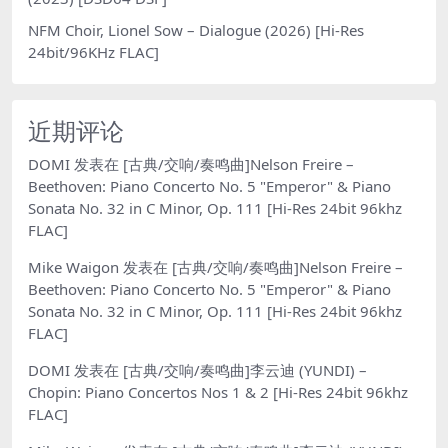
NFM Choir, Lionel Sow – Dialogue (2026) [Hi-Res
24bit/96KHz FLAC]
近期评论
DOMI
发表在
[古典/交响/奏鸣曲]Nelson Freire –
Beethoven: Piano Concerto No. 5 "Emperor" & Piano
Sonata No. 32 in C Minor, Op. 111 [Hi-Res 24bit 96khz
FLAC]
Mike Waigon
发表在
[古典/交响/奏鸣曲]Nelson Freire –
Beethoven: Piano Concerto No. 5 "Emperor" & Piano
Sonata No. 32 in C Minor, Op. 111 [Hi-Res 24bit 96khz
FLAC]
DOMI
发表在
[古典/交响/奏鸣曲]李云迪 (YUNDI) –
Chopin: Piano Concertos Nos 1 & 2 [Hi-Res 24bit 96khz
FLAC]