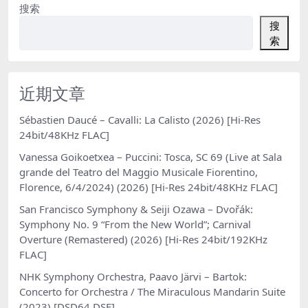
搜索
搜
索
近期文章
Sébastien Daucé – Cavalli: La Calisto (2026) [Hi-Res
24bit/48KHz FLAC]
Vanessa Goikoetxea – Puccini: Tosca, SC 69 (Live at Sala
grande del Teatro del Maggio Musicale Fiorentino,
Florence, 6/4/2024) (2026) [Hi-Res 24bit/48KHz FLAC]
San Francisco Symphony & Seiji Ozawa – Dvořák:
Symphony No. 9 “From the New World”; Carnival
Overture (Remastered) (2026) [Hi-Res 24bit/192KHz
FLAC]
NHK Symphony Orchestra, Paavo Järvi – Bartok:
Concerto for Orchestra / The Miraculous Mandarin Suite
(2023) [DSD64 DSF]