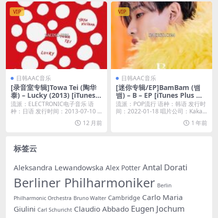
VIP
VIP
日韩AAC音乐
日韩AAC音乐
[录音室专辑]Towa Tei (陶华
[迷你专辑/EP]BamBam (뱀
泰) – Lucky (2013) [iTunes P
뱀) – B – EP [iTunes Plus M4
lus M4A]
A]
流派：ELECTRONIC电子音乐 语
流派：POP流行 语种：韩语 发行时
种：日语 发行时间：2013-07-10 ...
间：2022-01-18 唱片公司：Kaka...
12 月前
1 年前
标签云
Antal Dorati
Aleksandra Lewandowska
Alex Potter
Berliner Philharmoniker
Berlin
Carlo Maria
Cambridge
Philharmonic Orchestra
Bruno Walter
Eugen Jochum
Giulini
Claudio Abbado
Carl Schuricht