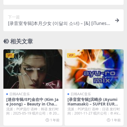
e – EP [iTunes Plus M4A]
下一篇
[录音室专辑]本月少女 (이달의 소녀) – [&] [iTunes P
lus M4A]
相关文章
VIP
VIP
日韩AAC音乐
日韩AAC音乐
[迷你专辑/EP]金在中 (Kim Ja
[录音室专辑]滨崎步 (Ayumi
e Joong) – Beauty in Chaos
Hamasaki) – SUPER EUROB
– EP (2025) [iTunes Plus M4
EAT presents ayu-ro mix (2
流派：POP流行 语种：韩语 发行时
流派：POP流行 语种：日语 发行时
A]
011) [iTunes Plus M4A]
间：2025-05-19 唱片公司：℗ 20...
间：2001-11-27 唱片公司：℗ AV...
1 年前
1 年前