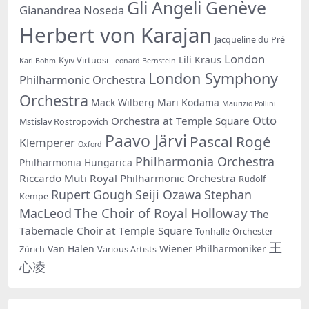
Gli Angeli Genève
Gianandrea Noseda
Herbert von Karajan
Jacqueline du Pré
London
Lili Kraus
Kyiv Virtuosi
Karl Bohm
Leonard Bernstein
London Symphony
Philharmonic Orchestra
Orchestra
Mack Wilberg
Mari Kodama
Maurizio Pollini
Otto
Orchestra at Temple Square
Mstislav Rostropovich
Paavo Järvi
Pascal Rogé
Klemperer
Oxford
Philharmonia Orchestra
Philharmonia Hungarica
Riccardo Muti
Royal Philharmonic Orchestra
Rudolf
Rupert Gough
Seiji Ozawa
Stephan
Kempe
The Choir of Royal Holloway
MacLeod
The
Tabernacle Choir at Temple Square
Tonhalle-Orchester
王
Van Halen
Wiener Philharmoniker
Zürich
Various Artists
心凌