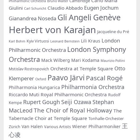
Carlo Maria
Cambridge
Philharmonic Orchestra
Bruno Walter
Eugen Jochum
Giulini
Claudio Abbado
Carl Schuricht
Gli Angeli Genève
Gianandrea Noseda
Herbert von Karajan
Jacqueline du Pré
London
Lili Kraus
Kyiv Virtuosi
Karl Bohm
Leonard Bernstein
London Symphony
Philharmonic Orchestra
Orchestra
Mack Wilberg
Mari Kodama
Maurizio Pollini
Otto
Orchestra at Temple Square
Mstislav Rostropovich
Paavo Järvi
Pascal Rogé
Klemperer
Oxford
Philharmonia Orchestra
Philharmonia Hungarica
Riccardo Muti
Royal Philharmonic Orchestra
Rudolf
Rupert Gough
Seiji Ozawa
Stephan
Kempe
The Choir of Royal Holloway
MacLeod
The
Tabernacle Choir at Temple Square
Tonhalle-Orchester
王
Van Halen
Wiener Philharmoniker
Zürich
Various Artists
心凌