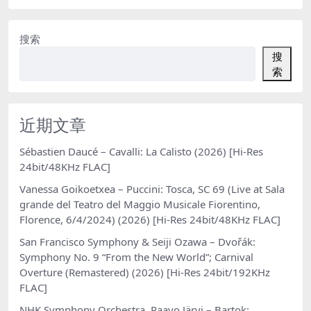
搜索
搜
索
近期文章
Sébastien Daucé – Cavalli: La Calisto (2026) [Hi-Res
24bit/48KHz FLAC]
Vanessa Goikoetxea – Puccini: Tosca, SC 69 (Live at Sala
grande del Teatro del Maggio Musicale Fiorentino,
Florence, 6/4/2024) (2026) [Hi-Res 24bit/48KHz FLAC]
San Francisco Symphony & Seiji Ozawa – Dvořák:
Symphony No. 9 “From the New World”; Carnival
Overture (Remastered) (2026) [Hi-Res 24bit/192KHz
FLAC]
NHK Symphony Orchestra, Paavo Järvi – Bartok: