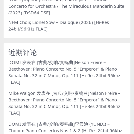
Concerto for Orchestra / The Miraculous Mandarin Suite
(2023) [DSD64 DSF]
NFM Choir, Lionel Sow – Dialogue (2026) [Hi-Res
24bit/96KHz FLAC]
近期评论
DOMI
发表在
[古典/交响/奏鸣曲]Nelson Freire –
Beethoven: Piano Concerto No. 5 "Emperor" & Piano
Sonata No. 32 in C Minor, Op. 111 [Hi-Res 24bit 96khz
FLAC]
Mike Waigon
发表在
[古典/交响/奏鸣曲]Nelson Freire –
Beethoven: Piano Concerto No. 5 "Emperor" & Piano
Sonata No. 32 in C Minor, Op. 111 [Hi-Res 24bit 96khz
FLAC]
DOMI
发表在
[古典/交响/奏鸣曲]李云迪 (YUNDI) –
Chopin: Piano Concertos Nos 1 & 2 [Hi-Res 24bit 96khz