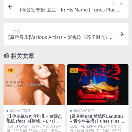
上一篇
[录音室专辑]卫兰 – In His Name [iTunes Plus M4
A]
下一篇
[原声音乐]Various Artists – 影视剧《芥子时光》影
视原声带 (2024) [iTunes Plus M4A]
相关文章
VIP
VIP
华语AAC音乐
华语AAC音乐
[迷你专辑/EP]容祖儿 – 黄昏点
[录音室专辑]堆填区Landfills
唱机 (feat. 林海峰) – EP [iTu
– 青少年妄想 [iTunes Plus M
nes Plus M4A]
4A]
流派：POP流行 语种：粤语 发行时
流派：ALTERNATIVE另类音乐 语
间：2015-09-22 唱片公司：英皇唱
种：国语 发行时间：2021-06-01...