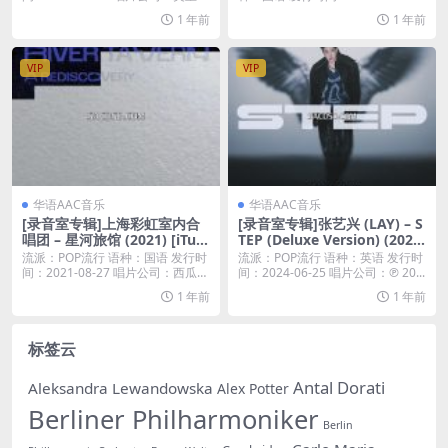
片...
1 年前
1 年前
VIP
VIP
华语AAC音乐
华语AAC音乐
[录音室专辑]上海彩虹室内合
[录音室专辑]张艺兴 (LAY) – S
唱团 – 星河旅馆 (2021) [iTun
TEP (Deluxe Version) (2024)
es Plus M4A]
[iTunes Plus M4A]
流派：POP流行 语种：国语 发行时
流派：POP流行 语种：英语 发行时
间：2021-08-27 唱片公司：西瓜山
间：2024-06-25 唱片公司：℗ 20...
...
1 年前
1 年前
标签云
Antal Dorati
Aleksandra Lewandowska
Alex Potter
Berliner Philharmoniker
Berlin