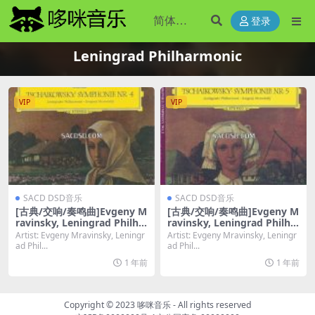
登录
Leningrad Philharmonic
VIP
VIP
SACD DSD音乐
SACD DSD音乐
[古典/交响/奏鸣曲]Evgeny M
[古典/交响/奏鸣曲]Evgeny M
ravinsky, Leningrad Philha
ravinsky, Leningrad Philha
rmonic – Tchaikovsky: Sym
rmonic – Tchaikovsky: Sym
Artist: Evgeny Mravinsky, Leningr
Artist: Evgeny Mravinsky, Leningr
phony No 4 [SACD ISO DSD
phony No 5 [SACD ISO DSD
ad Phil...
ad Phil...
64]
64]
1 年前
1 年前
Copyright © 2023
哆咪音乐
- All rights reserved