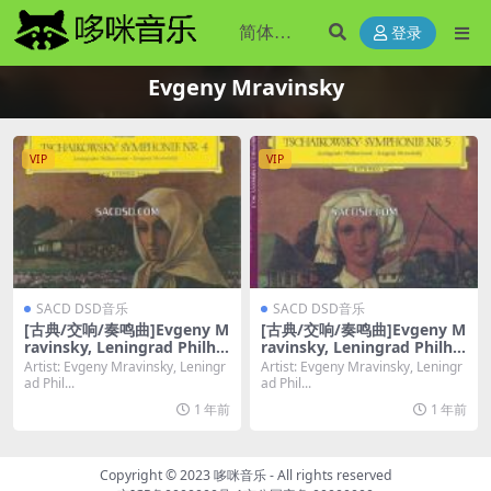
登录
Evgeny Mravinsky
VIP
VIP
SACD DSD音乐
SACD DSD音乐
[古典/交响/奏鸣曲]Evgeny M
[古典/交响/奏鸣曲]Evgeny M
ravinsky, Leningrad Philha
ravinsky, Leningrad Philha
rmonic – Tchaikovsky: Sym
rmonic – Tchaikovsky: Sym
Artist: Evgeny Mravinsky, Leningr
Artist: Evgeny Mravinsky, Leningr
phony No 4 [SACD ISO DSD
phony No 5 [SACD ISO DSD
ad Phil...
ad Phil...
64]
64]
1 年前
1 年前
Copyright © 2023
哆咪音乐
- All rights reserved