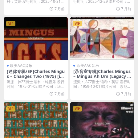
种：英语 发行时间：2025-10-31...
行时间：2025-12-29 唱片公司：A
r...
7 月前
7 月前
VIP
VIP
欧美AAC音乐
欧美AAC音乐
[迷你专辑/EP]Charles Mingu
[录音室专辑]Charles Mingus
s – Changes Two (1975) [iT
– Mingus Ah Um (Legacy E
unes Plus M4A]
dition) (1959) [iTunes Plus
流派：JAZZ爵士 语种：纯音乐 发行
流派：JAZZ爵士 语种：英语 发行时
M4A]
时间：1975-01-02 唱片公司：华
间：1959-10-01 唱片公司：索尼
纳...
音...
7 月前
7 月前
VIP
VIP