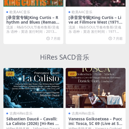
欧美AAC音乐
欧美AAC音乐
[录音室专辑]King Curtis – R
[录音室专辑]King Curtis – Li
hythm and Blues (Remaste
ve at Fillmore West (1971)
red) (2013) [iTunes Plus M4
[iTunes Plus M4A]
流派：R&B/SOUL节奏布鲁斯/灵魂
流派：R&B/SOUL节奏布鲁斯/灵魂
A]
乐 语种：英语 发行时间：2013...
乐 语种：英语 发行时间：1971...
7 月前
7 月前
HiRes SACD音乐
VIP
VIP
古典HiRes音乐
古典HiRes音乐
Sébastien Daucé – Cavalli:
Vanessa Goikoetxea – Pucc
La Calisto (2026) [Hi-Res 24
ini: Tosca, SC 69 (Live at Sal
bit/48KHz FLAC]
a grande del Teatro del Ma
HiRes专辑名称：Sébastien Daucé
HiRes专辑名称：Vanessa Goikoet