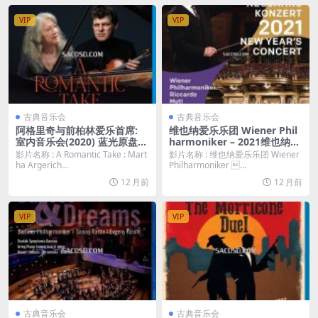
VIP
VIP
古典音乐会
古典音乐会
阿格里奇与前柏林爱乐首席:
维也纳爱乐乐团 Wiener Phil
室内音乐会(2020) 蓝光原盘
harmoniker – 2021维也纳新
[BDMV 26.2G]
年音乐会 New Year´ s Conce
影片名称 : A Romantic Take : Mart
影片名称 : 维也纳爱乐乐团 Wiener
rt 2021 / Neujahrskonzert
ha Argerich...
Philharmoniker ...
(2021) 蓝光原盘 [BDMV 36.0
12 月前
12 月前
G]
VIP
VIP
古典音乐会
古典音乐会