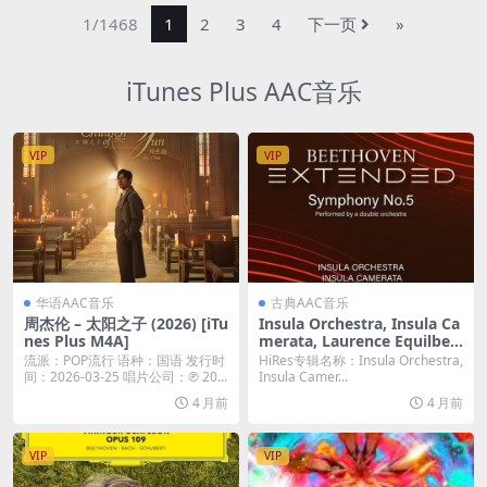
1/1468
1
2
3
4
下一页
»
iTunes Plus AAC音乐
VIP
VIP
华语AAC音乐
古典AAC音乐
周杰伦 – 太阳之子 (2026) [iTu
Insula Orchestra, Insula Ca
nes Plus M4A]
merata, Laurence Equilbey
– ‘Beethoven Extended’: Sy
流派：POP流行 语种：国语 发行时
HiRes专辑名称：Insula Orchestra,
mphony No. 5 (2026) [Hi-R
间：2026-03-25 唱片公司：℗ 20...
Insula Camer...
es 24bit/96KHz FLAC]
4 月前
4 月前
VIP
VIP