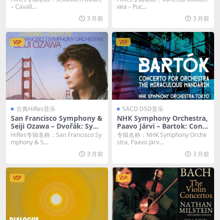
ggio Musicale Fiorentino, F
– Cavall...
xea – Puc...
lorence, 6/4/2024) (2026)
3 月前
3 月前
[Hi-Res 24bit/48KHz FLAC]
VIP
VIP
古典HiRes音乐
SACD DSD音乐
San Francisco Symphony &
NHK Symphony Orchestra,
Seiji Ozawa – Dvořák: Sym
Paavo Järvi – Bartok: Conc
phony No. 9 “From the Ne
erto for Orchestra / The Mi
HiRes专辑名称：San Francisco Sy
专辑名称：NHK Symphony Orche
w World”; Carnival Overtur
raculous Mandarin Suite (2
mphony & S...
stra, Paavo Järv...
e (Remastered) (2026) [Hi-
023) [DSD64 DSF]
3 月前
3 月前
Res 24bit/192KHz FLAC]
VIP
VIP