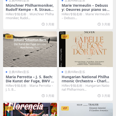
古典HiRes音乐
古典HiRes音乐
Münchner Philharmoniker,
Marie Vermeulin – Debuss
Rudolf Kempe – R. Strauss:
y: Oeuvres pour piano solo
Eine Alpensinfonie & Der B
(2016) [Hi-Res 24bit/96KHz
HiRes专辑名称：Münchner Philha
HiRes专辑名称：Marie Vermeulin
ürger als Edelmann & Meta
FLAC]
rmoniker, Rudol...
– Debuss...
morphosen (2026) [Hi-Res
3 月前
3 月前
24bit/96KHz FLAC]
VIP
VIP
古典HiRes音乐
古典HiRes音乐
Maria Perrotta – J. S. Bach:
Hungarian National Philha
Die Kunst der Fuge, BWV 1
rmonic Orchestra – Charles
080 (2026) [Hi-Res 24bit/96
Silver: La Belle au bois dor
HiRes专辑名称：Maria Perrotta –
HiRes专辑名称：Hungarian Natio
KHz FLAC]
mant (2026) [Hi-Res 24bit/
J. S. B...
nal Philharmoni...
48KHz FLAC]
3 月前
3 月前
VIP
VIP