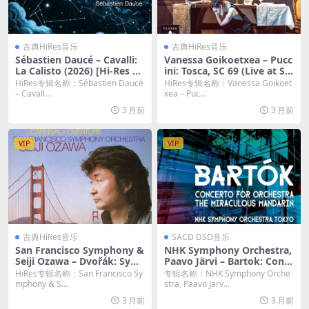
古典HiRes音乐
古典HiRes音乐
Sébastien Daucé – Cavalli:
Vanessa Goikoetxea – Pucc
La Calisto (2026) [Hi-Res 24
ini: Tosca, SC 69 (Live at Sal
bit/48KHz FLAC]
a grande del Teatro del Ma
HiRes专辑名称：Sébastien Daucé
HiRes专辑名称：Vanessa Goikoet
ggio Musicale Fiorentino, F
– Cavall...
xea – Puc...
lorence, 6/4/2024) (2026)
3 月前
3 月前
[Hi-Res 24bit/48KHz FLAC]
VIP
VIP
古典HiRes音乐
SACD DSD音乐
San Francisco Symphony &
NHK Symphony Orchestra,
Seiji Ozawa – Dvořák: Sym
Paavo Järvi – Bartok: Conc
phony No. 9 “From the Ne
erto for Orchestra / The Mi
HiRes专辑名称：San Francisco Sy
专辑名称：NHK Symphony Orche
w World”; Carnival Overtur
raculous Mandarin Suite (2
mphony & S...
stra, Paavo Järv...
e (Remastered) (2026) [Hi-
023) [DSD64 DSF]
3 月前
3 月前
Res 24bit/192KHz FLAC]