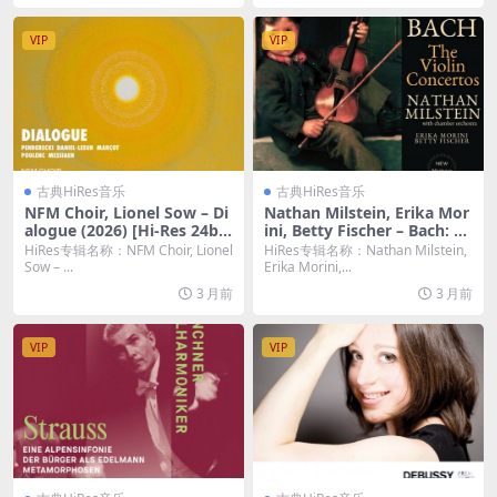
VIP
VIP
古典HiRes音乐
古典HiRes音乐
NFM Choir, Lionel Sow – Di
Nathan Milstein, Erika Mor
alogue (2026) [Hi-Res 24bi
ini, Betty Fischer – Bach: Th
t/96KHz FLAC]
e Violin Concertos by Nath
HiRes专辑名称：NFM Choir, Lionel
HiRes专辑名称：Nathan Milstein,
an Milstein (2026.b Remast
Sow – ...
Erika Morini,...
ered, New-York 1964-1966)
3 月前
3 月前
(2026) [Hi-Res 24bit/96KHz
FLAC]
VIP
VIP