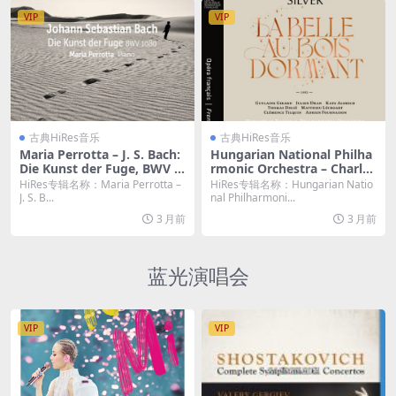
VIP
VIP
古典HiRes音乐
古典HiRes音乐
Maria Perrotta – J. S. Bach:
Hungarian National Philha
Die Kunst der Fuge, BWV 1
rmonic Orchestra – Charles
080 (2026) [Hi-Res 24bit/96
Silver: La Belle au bois dor
HiRes专辑名称：Maria Perrotta –
HiRes专辑名称：Hungarian Natio
KHz FLAC]
mant (2026) [Hi-Res 24bit/
J. S. B...
nal Philharmoni...
48KHz FLAC]
3 月前
3 月前
蓝光演唱会
VIP
VIP