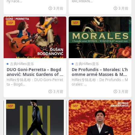
LAC]
Res 24bit/96KHz FLAC]
ny Face...
RACHMAN...
3 月前
3 月前
VIP
VIP
古典HiRes音乐
古典HiRes音乐
DUO Goni-Perretta – Bogd
De Profundis – Morales: L’h
anović: Music Gardens of t
omme armé Masses & Mag
he World (2026) [Hi-Res 24
nificat secundi toni (2026)
HiRes专辑名称：DUO Goni-Perret
HiRes专辑名称：De Profundis – M
bit/96KHz FLAC]
[Hi-Res 24bit/96KHz FLAC]
ta – Bogd...
orales: ...
3 月前
3 月前
VIP
VIP