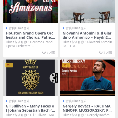
古典HiRes音乐
古典HiRes音乐
Houston Grand Opera Orc
Giovanni Antonini & Il Giar
hestra and Chorus, Patrick
dino Armonico – Haydn203
Summers – Daniel Catán: Fl
2, Vol. 19: Trauer (2026) [Hi
HiRes专辑名称：Houston Grand
HiRes专辑名称：Giovanni Antonin
orencia en el Amazonas (2
-Res 24bit/192KHz FLAC]
Opera Orchestra ...
i & Il Gia...
026) [Hi-Res 24bit/192KHz
3 月前
3 月前
FLAC]
VIP
VIP
古典HiRes音乐
古典HiRes音乐
Gil Sullivan – Many Faces o
Gergely Kovács – RACHMA
f Johann Sebastian Bach (2
NINOFF, MUSSORGSKY: Pre
026) [Hi-Res 24bit/96KHz F
ludes & Pictures (2026) [Hi-
HiRes专辑名称：Gil Sullivan – Ma
HiRes专辑名称：Gergely Kovács –