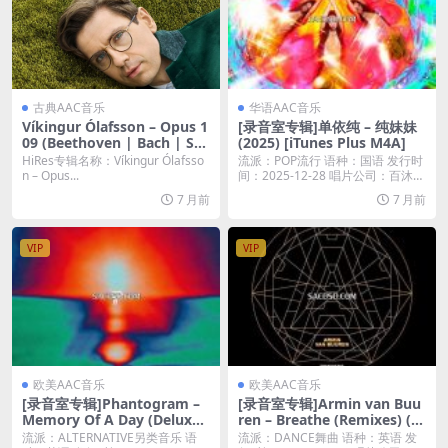
古典AAC音乐
华语AAC音乐
Víkingur Ólafsson – Opus 1
[录音室专辑]单依纯 – 纯妹妹
09 (Beethoven | Bach | Sch
(2025) [iTunes Plus M4A]
ubert) (2025) [Hi-Res 24bit/
HiRes专辑名称：Víkingur Ólafsso
流派：POP流行 语种：国语 发行时
192KHz FLAC]
n – Opus...
间：2025-12-28 唱片公司：百沐娱
乐...
7 月前
7 月前
VIP
VIP
欧美AAC音乐
欧美AAC音乐
[录音室专辑]Phantogram –
[录音室专辑]Armin van Buu
Memory Of A Day (Deluxe)
ren – Breathe (Remixes) (2
(2025) [iTunes Plus M4A]
025) [iTunes Plus M4A]
流派：ALTERNATIVE另类音乐 语
流派：DANCE舞曲 语种：英语 发