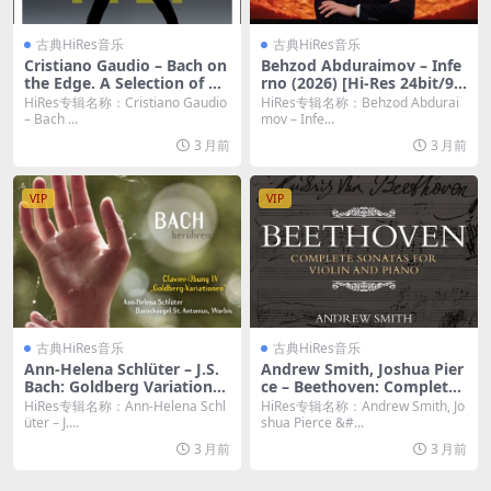
古典HiRes音乐
古典HiRes音乐
Cristiano Gaudio – Bach on
Behzod Abduraimov – Infe
the Edge. A Selection of Ha
rno (2026) [Hi-Res 24bit/96
rpsichord Works (2026) [Hi
KHz FLAC]
HiRes专辑名称：Cristiano Gaudio
HiRes专辑名称：Behzod Abdurai
-Res 24bit/96KHz FLAC]
– Bach ...
mov – Infe...
3 月前
3 月前
VIP
VIP
古典HiRes音乐
古典HiRes音乐
Ann-Helena Schlüter – J.S.
Andrew Smith, Joshua Pier
Bach: Goldberg Variations,
ce – Beethoven: Complete
BWV 988 (2026) [Hi-Res 24b
Sonatas for Violin and Pian
HiRes专辑名称：Ann-Helena Schl
HiRes专辑名称：Andrew Smith, Jo
it/96KHz FLAC]
o (2026) [Hi-Res 24bit/48K
üter – J....
shua Pierce &#...
Hz FLAC]
3 月前
3 月前