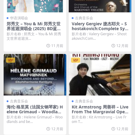
华语演唱会
古典音乐会
郑秀文 – You & Mi 郑秀文世
Valery Gergiev 捷杰耶夫 – S
界巡迴演唱会 (2025) BD蓝光
hostakovich:Complete Sy
原盘 [BDISO 2BD 56.3GB]
mphonies & Concertos (20
影片名称 : 郑秀文 – You & Mi 郑秀
影片名称 : Valery Gergiev – Shost
15) 蓝光原盘 [4BDMV 170.5
文世界巡迴演...
akovich:Com...
G]
11 月前
12 月前
VIP
VIP
古典音乐会
古典音乐会
海伦·格里莫 (法国女钢琴家) H
Kit Armstrong 周善祥 – Live
elene Grimaud – Woodland
From The Margravial Oper
s and beyond… (2020) 蓝光
a House Bayreuth (2019) 蓝
影片名称 : Helene Grimaud – Woo
影片名称 : Kit Armstrong – Live Fr
原盘 [BDMV 17.1G]
光原盘 [BDMV 22.1G]
dlands and be...
om T...
12 月前
12 月前