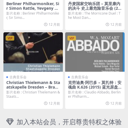
Berliner Philharmoniker, Si
丹麦国家交响乐团 – 莫里康内
r Simon Rattle, Yevgeny Ki
的决斗 史上最危险音乐会 (20
ssin ‎– Dances & Dreams (20
18) 蓝光原盘 [BDMV 19.1G]
影片名称 : Berliner Philharmonike
影片名称 : The Morricone Duel : T
11) 蓝光原盘 [BDMV 20.2G]
r, Sir Simo...
he Most Dan...
12 月前
12 月前
VIP
VIP
古典音乐会
古典音乐会
Christian Thielemann & Sta
克劳迪奥·阿巴多 – 莫扎特：安
atskapelle Dresden – Brah
魂曲 K.626 (2015) 蓝光原盘
ms: The Complete Sympho
[BDMV 14.35G]
影片名称 : Christian Thielemann &
影片名称 : Claudio Abbado, Berlin
nies (2014) 2BD 蓝光原盘 [B
Staats...
er Philharm...
DMV 58.4G]
12 月前
12 月前
加入本站会员，开启尊贵特权之体验